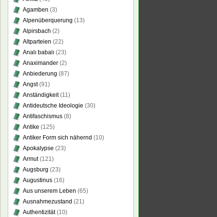
Agamben
(3)
Alpenüberquerung
(13)
Alpirsbach
(2)
Altparteien
(22)
Analı babalı
(23)
Anaximander
(2)
Anbiederung
(87)
Angst
(91)
Anständigkeit
(11)
Antideutsche Ideologie
(30)
Antifaschismus
(8)
Antike
(125)
Antiker Form sich nähernd
(10)
Apokalypse
(23)
Armut
(121)
Augsburg
(23)
Augustinus
(16)
Aus unserem Leben
(65)
Ausnahmezustand
(21)
Authentizität
(10)