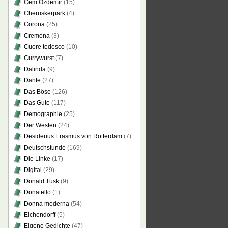
Cem Özdemir
(15)
Cheruskerpark
(4)
Corona
(25)
Cremona
(3)
Cuore tedesco
(10)
Currywurst
(7)
Dalinda
(9)
Dante
(27)
Das Böse
(126)
Das Gute
(117)
Demographie
(25)
Der Westen
(24)
Desiderius Erasmus von Rotterdam
(7)
Deutschstunde
(169)
Die Linke
(17)
Digital
(29)
Donald Tusk
(9)
Donatello
(1)
Donna moderna
(54)
Eichendorff
(5)
Eigene Gedichte
(47)