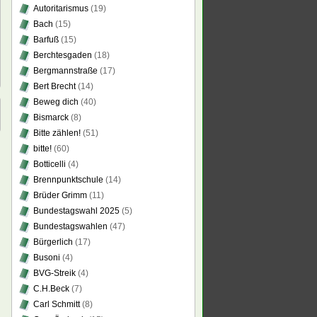
Autoritarismus
(19)
Bach
(15)
Barfuß
(15)
Berchtesgaden
(18)
Bergmannstraße
(17)
Bert Brecht
(14)
Beweg dich
(40)
Bismarck
(8)
Bitte zählen!
(51)
bitte!
(60)
Botticelli
(4)
Brennpunktschule
(14)
Brüder Grimm
(11)
Bundestagswahl 2025
(5)
Bundestagswahlen
(47)
Bürgerlich
(17)
Busoni
(4)
BVG-Streik
(4)
C.H.Beck
(7)
Carl Schmitt
(8)