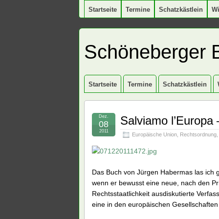
Startseite
Termine
Schatzkästlein
W
Schöneberger 
Startseite
Termine
Schatzkästlein
Dez.
Salviamo l’Europa 
08
2011
Europäische Union
,
Rechtsordnung
Das Buch von Jürgen Habermas las ich ge
wenn er bewusst eine neue, nach den Pri
Rechtsstaatlichkeit ausdiskutierte Verfas
eine in den europäischen Gesellschaften 