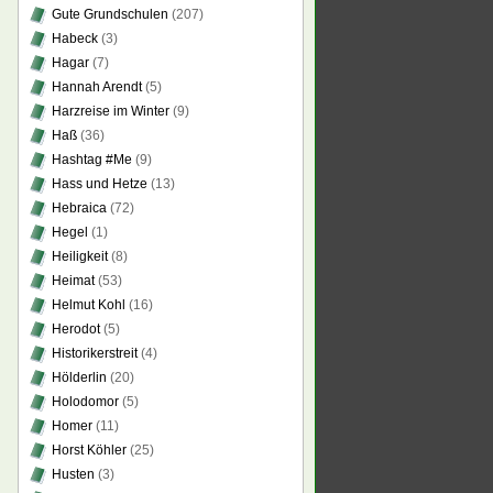
Gute Grundschulen
(207)
Habeck
(3)
Hagar
(7)
Hannah Arendt
(5)
Harzreise im Winter
(9)
Haß
(36)
Hashtag #Me
(9)
Hass und Hetze
(13)
Hebraica
(72)
Hegel
(1)
Heiligkeit
(8)
Heimat
(53)
Helmut Kohl
(16)
Herodot
(5)
Historikerstreit
(4)
Hölderlin
(20)
Holodomor
(5)
Homer
(11)
Horst Köhler
(25)
Husten
(3)