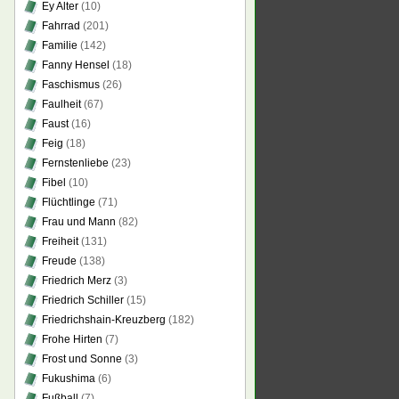
Ey Alter
(10)
Fahrrad
(201)
Familie
(142)
Fanny Hensel
(18)
Faschismus
(26)
Faulheit
(67)
Faust
(16)
Feig
(18)
Fernstenliebe
(23)
Fibel
(10)
Flüchtlinge
(71)
Frau und Mann
(82)
Freiheit
(131)
Freude
(138)
Friedrich Merz
(3)
Friedrich Schiller
(15)
Friedrichshain-Kreuzberg
(182)
Frohe Hirten
(7)
Frost und Sonne
(3)
Fukushima
(6)
Fußball
(7)