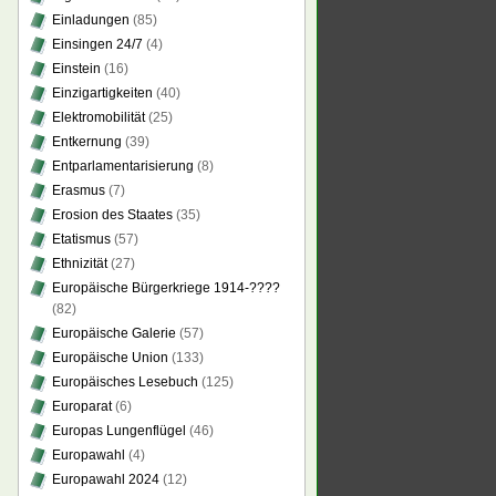
Einladungen
(85)
Einsingen 24/7
(4)
Einstein
(16)
Einzigartigkeiten
(40)
Elektromobilität
(25)
Entkernung
(39)
Entparlamentarisierung
(8)
Erasmus
(7)
Erosion des Staates
(35)
Etatismus
(57)
Ethnizität
(27)
Europäische Bürgerkriege 1914-????
(82)
Europäische Galerie
(57)
Europäische Union
(133)
Europäisches Lesebuch
(125)
Europarat
(6)
Europas Lungenflügel
(46)
Europawahl
(4)
Europawahl 2024
(12)