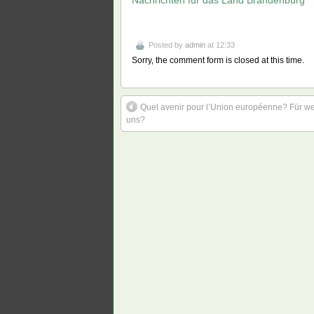
Nachrichten für das Land Brandenburg
Posted by
admin
at 12:33
Sorry, the comment form is closed at this time.
Quel avenir pour l’Union européenne? Für w
uns?