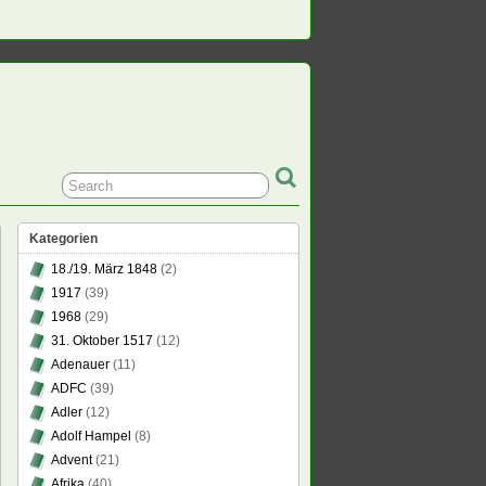
Kategorien
18./19. März 1848
(2)
1917
(39)
1968
(29)
31. Oktober 1517
(12)
Adenauer
(11)
ADFC
(39)
Adler
(12)
Adolf Hampel
(8)
Advent
(21)
Afrika
(40)