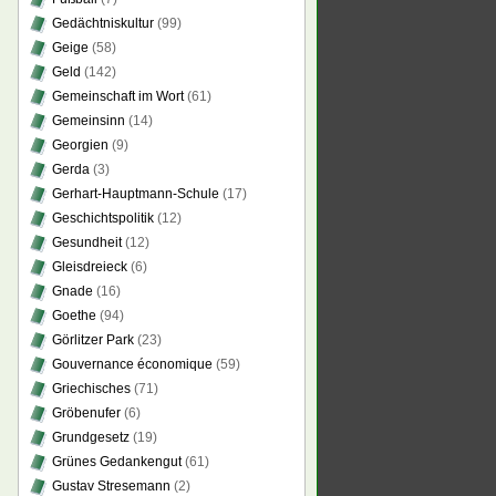
Gedächtniskultur
(99)
Geige
(58)
Geld
(142)
Gemeinschaft im Wort
(61)
Gemeinsinn
(14)
Georgien
(9)
Gerda
(3)
Gerhart-Hauptmann-Schule
(17)
Geschichtspolitik
(12)
Gesundheit
(12)
Gleisdreieck
(6)
Gnade
(16)
Goethe
(94)
Görlitzer Park
(23)
Gouvernance économique
(59)
Griechisches
(71)
Gröbenufer
(6)
Grundgesetz
(19)
Grünes Gedankengut
(61)
Gustav Stresemann
(2)