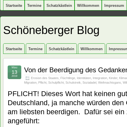
Startseite
Termine
Schatzkästlein
Willkommen
Impressum
Schöneberger Blog
Startseite
Termine
Schatzkästlein
Willkommen
Impressu
März
Von der Beerdigung des Gedankens
13
2019
Erosion des Staates
,
Flüchtlinge
,
Identitäten
,
Integration
,
Kinder
,
Klima
Migration
,
Pflicht
,
Schulpflicht
,
Schulstreik
,
Sozialadel
,
Weihnachtsgans
,
Wi
PFLICHT! Dieses Wort hat keinen gut
Deutschland, ja manche würden den 
am liebsten beerdigen. Dafür sei ein 
angeführt: