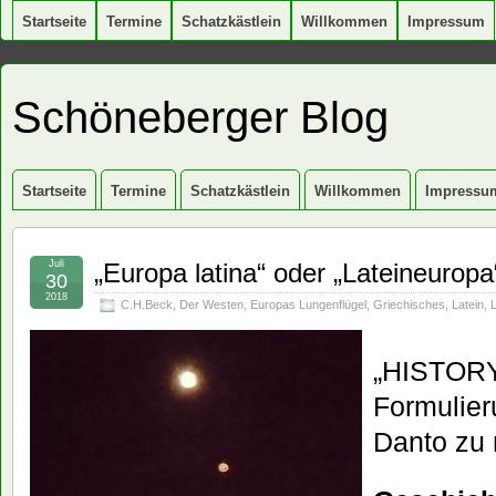
Startseite
Termine
Schatzkästlein
Willkommen
Impressum
Schöneberger Blog
Startseite
Termine
Schatzkästlein
Willkommen
Impressu
Juli
„Europa latina“ oder „Lateineuropa
30
2018
C.H.Beck
,
Der Westen
,
Europas Lungenflügel
,
Griechisches
,
Latein
,
L
„HISTORY 
Formulier
Danto zu 