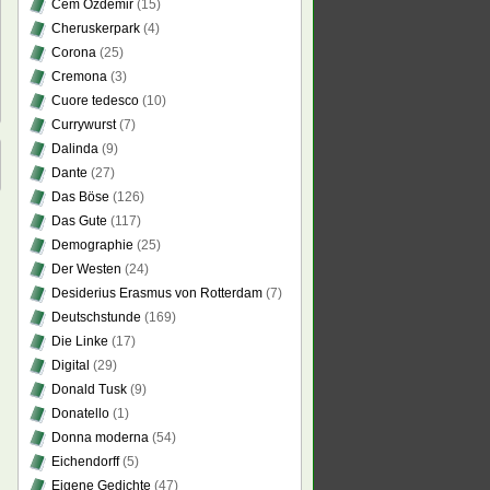
Cem Özdemir
(15)
Cheruskerpark
(4)
Corona
(25)
Cremona
(3)
Cuore tedesco
(10)
Currywurst
(7)
Dalinda
(9)
Dante
(27)
Das Böse
(126)
Das Gute
(117)
Demographie
(25)
Der Westen
(24)
Desiderius Erasmus von Rotterdam
(7)
Deutschstunde
(169)
Die Linke
(17)
Digital
(29)
Donald Tusk
(9)
Donatello
(1)
Donna moderna
(54)
Eichendorff
(5)
Eigene Gedichte
(47)