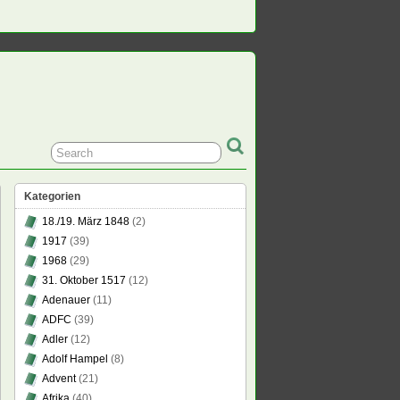
Kategorien
18./19. März 1848
(2)
1917
(39)
1968
(29)
31. Oktober 1517
(12)
Adenauer
(11)
ADFC
(39)
Adler
(12)
Adolf Hampel
(8)
Advent
(21)
Afrika
(40)