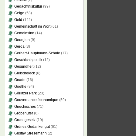
Gedächtniskultur
(99)
Geige
(58)
Geld
(142)
Gemeinschaft im Wort
(61)
Gemeinsinn
(14)
Georgien
(9)
Gerda
(3)
Gerhart-Hauptmann-Schule
(17)
Geschichtspolitik
(12)
Gesundheit
(12)
Gleisdreieck
(6)
Gnade
(16)
Goethe
(94)
Görlitzer Park
(23)
Gouvernance économique
(59)
Griechisches
(71)
Gröbenufer
(6)
Grundgesetz
(19)
Grünes Gedankengut
(61)
Gustav Stresemann
(2)