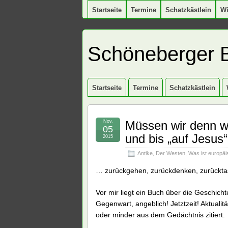
Startseite
Termine
Schatzkästlein
W
Schöneberger 
Startseite
Termine
Schatzkästlein
Nov.
Müssen wir denn wi
05
und bis „auf Jesus
2015
Antike
,
Der Westen
,
Was ist europä
… zurückgehen, zurückdenken, zurücktaste
Vor mir liegt ein Buch über die Geschic
Gegenwart, angeblich! Jetztzeit! Aktualit
oder minder aus dem Gedächtnis zitiert: