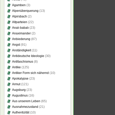
Agamben
(3)
Alpenüberquerung
(13)
Alpirsbach
(2)
Altparteien
(22)
Analı babalı
(23)
Anaximander
(2)
Anbiederung
(87)
Angst
(91)
Anständigkeit
(11)
Antideutsche Ideologie
(30)
Antifaschismus
(8)
Antike
(125)
Antiker Form sich nähernd
(10)
Apokalypse
(23)
Armut
(121)
Augsburg
(23)
Augustinus
(16)
Aus unserem Leben
(65)
Ausnahmezustand
(21)
Authentizität
(10)