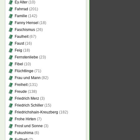
Ey Alter
(10)
Fahrrad
(201)
Familie
(142)
Fanny Hensel
(18)
Faschismus
(26)
Faulheit
(67)
Faust
(16)
Feig
(18)
Fernstenliebe
(23)
Fibel
(10)
Flüchtlinge
(71)
Frau und Mann
(82)
Freiheit
(131)
Freude
(138)
Friedrich Merz
(3)
Friedrich Schiller
(15)
Friedrichshain-Kreuzberg
(182)
Frohe Hirten
(7)
Frost und Sonne
(3)
Fukushima
(6)
Fußball
(7)