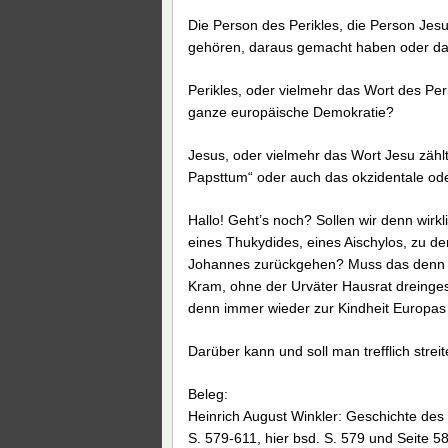
Die Person des Perikles, die Person Jes
gehören, daraus gemacht haben oder d
Perikles, oder vielmehr das Wort des Peri
ganze europäische Demokratie?
Jesus, oder vielmehr das Wort Jesu zähl
Papsttum“ oder auch das okzidentale ode
Hallo! Geht’s noch? Sollen wir denn wirkl
eines Thukydides, eines Aischylos, zu den
Johannes zurückgehen? Muss das denn wi
Kram, ohne der Urväter Hausrat dreingest
denn immer wieder zur Kindheit Europa
Darüber kann und soll man trefflich streit
Beleg:
Heinrich August Winkler: Geschichte des
S. 579-611, hier bsd. S. 579 und Seite 5