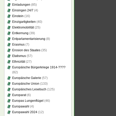
Einladungen
(85)
Einsingen 24/7
(4)
Einstein
(16)
Einzigartigkeiten
(40)
Elektromobilität
(25)
Entkernung
(39)
Entparlamentarisierung
(8)
Erasmus
(7)
Erosion des Staates
(35)
Etatismus
(57)
Ethnizität
(27)
Europäische Bürgerkriege 1914-????
(82)
Europäische Galerie
(57)
Europäische Union
(133)
Europäisches Lesebuch
(125)
Europarat
(6)
Europas Lungenflügel
(46)
Europawahl
(4)
Europawahl 2024
(12)