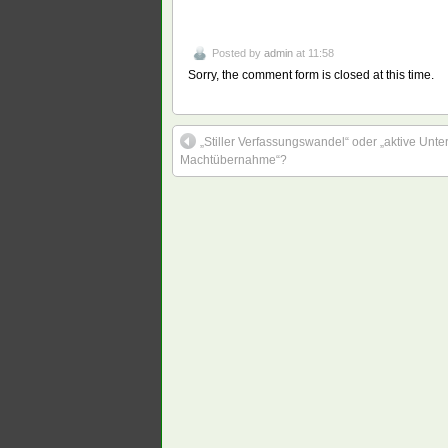
Posted by
admin
at 11:58
Sorry, the comment form is closed at this time.
„Stiller Verfassungswandel“ oder „aktive Unte
Machtübernahme“?