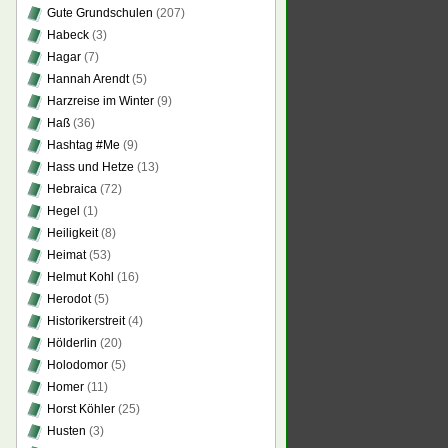
Gute Grundschulen
(207)
Habeck
(3)
Hagar
(7)
Hannah Arendt
(5)
Harzreise im Winter
(9)
Haß
(36)
Hashtag #Me
(9)
Hass und Hetze
(13)
Hebraica
(72)
Hegel
(1)
Heiligkeit
(8)
Heimat
(53)
Helmut Kohl
(16)
Herodot
(5)
Historikerstreit
(4)
Hölderlin
(20)
Holodomor
(5)
Homer
(11)
Horst Köhler
(25)
Husten
(3)