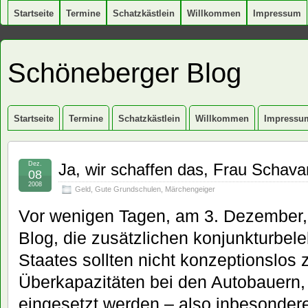
Startseite
Termine
Schatzkästlein
Willkommen
Impressum
Schöneberger Blog
Startseite
Termine
Schatzkästlein
Willkommen
Impressu
Dez.
Ja, wir schaffen das, Frau Schava
08
2008
Geld
,
Gute Grundschulen
,
Märchengeiger
Vor wenigen Tagen, am 3. Dezember, 
Blog, die zusätzlichen konjunkturbel
Staates sollten nicht konzeptionslos 
Überkapazitäten bei den Autobauern
eingesetzt werden – also inbesondere