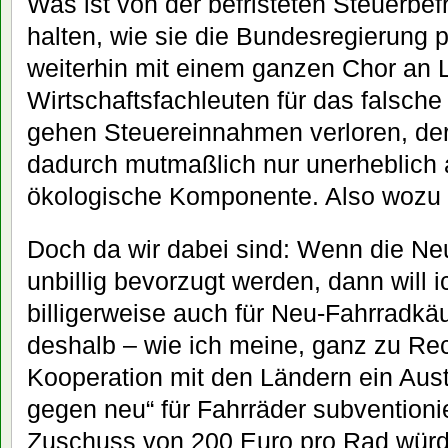
Was ist von der befristeten Steuerbe
halten, wie sie die Bundesregierung pl
weiterhin mit einem ganzen Chor an 
Wirtschaftsfachleuten für das falsch
gehen Steuereinnahmen verloren, de
dadurch mutmaßlich nur unerheblich a
ökologische Komponente. Also wozu
Doch da wir dabei sind: Wenn die N
unbillig bevorzugt werden, dann will 
billigerweise auch für Neu-Fahrradkä
deshalb – wie ich meine, ganz zu Rech
Kooperation mit den Ländern ein Au
gegen neu“ für Fahrräder subvention
Zuschuss von 200 Euro pro Rad wür