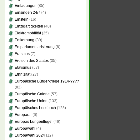
Einladungen
(85)
Einsingen 24/7
(4)
Einstein
(16)
Einzigartigkeiten
(40)
Elektromobilität
(25)
Entkernung
(39)
Entparlamentarisierung
(8)
Erasmus
(7)
Erosion des Staates
(35)
Etatismus
(57)
Ethnizität
(27)
Europäische Bürgerkriege 1914-????
(82)
Europäische Galerie
(57)
Europäische Union
(133)
Europäisches Lesebuch
(125)
Europarat
(6)
Europas Lungenflügel
(46)
Europawahl
(4)
Europawahl 2024
(12)