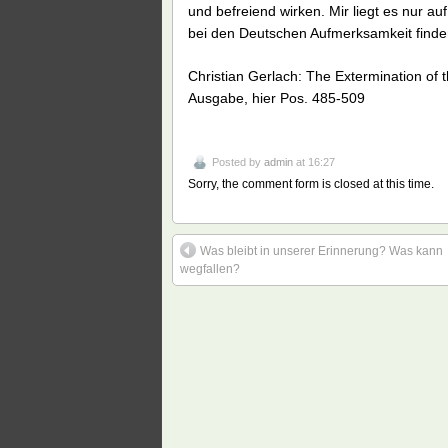
und befreiend wirken. Mir liegt es nur au
bei den Deutschen Aufmerksamkeit finden
Christian Gerlach: The Extermination of 
Ausgabe, hier Pos. 485-509
Posted by
admin
at 16:27
Sorry, the comment form is closed at this time.
Was bleibt in unserer Erinnerung? Was kann
wegfallen?