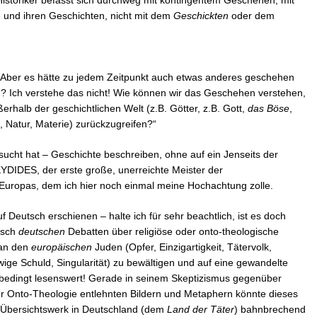
 Historiker befasst sich durchweg mit kontingentem Geschehen, mit
 und ihren Geschichten, nicht mit dem
Geschickten
oder dem
. Aber es hätte zu jedem Zeitpunkt auch etwas anderes geschehen
 Ich verstehe das nicht! Wie können wir das Geschehen verstehen,
erhalb der geschichtlichen Welt (z.B. Götter, z.B. Gott,
das Böse
,
, Natur, Materie) zurückzugreifen?“
versucht hat – Geschichte beschreiben, ohne auf ein Jenseits der
DIDES, der erste große, unerreichte Meister der
 Europas, dem ich hier noch einmal meine Hochachtung zolle.
 Deutsch erschienen – halte ich für sehr beachtlich, ist es doch
isch
deutschen
Debatten über religiöse oder onto-theologische
an den
europäischen
Juden (Opfer, Einzigartigkeit, Tätervolk,
wige Schuld, Singularität) zu bewältigen und auf eine gewandelte
nbedingt lesenswert! Gerade in seinem Skeptizismus gegenüber
der Onto-Theologie entlehnten Bildern und Metaphern könnte dieses
e Übersichtswerk in Deutschland (dem
Land der Täter
) bahnbrechend