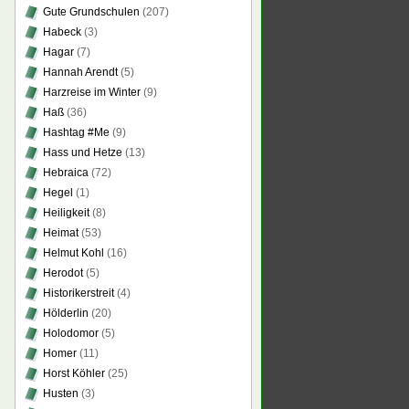
Gute Grundschulen
(207)
Habeck
(3)
Hagar
(7)
Hannah Arendt
(5)
Harzreise im Winter
(9)
Haß
(36)
Hashtag #Me
(9)
Hass und Hetze
(13)
Hebraica
(72)
Hegel
(1)
Heiligkeit
(8)
Heimat
(53)
Helmut Kohl
(16)
Herodot
(5)
Historikerstreit
(4)
Hölderlin
(20)
Holodomor
(5)
Homer
(11)
Horst Köhler
(25)
Husten
(3)