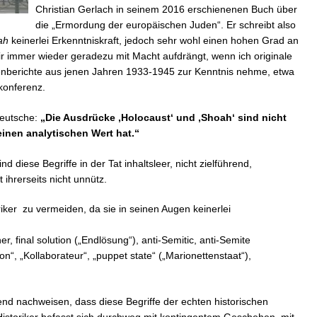
Christian Gerlach in seinem 2016 erschienenen Buch über
die „Ermordung der europäischen Juden“. Er schreibt also
ah
keinerlei Erkenntniskraft, jedoch sehr wohl einen hohen Grad an
 mir immer wieder geradezu mit Macht aufdrängt, wenn ich originale
nberichte aus jenen Jahren 1933-1945 zur Kenntnis nehme, etwa
konferenz.
Deutsche:
„Die Ausdrücke ‚Holocaust‘ und ‚Shoah‘ sind nicht
einen analytischen Wert hat.“
d diese Begriffe in der Tat inhaltsleer, nicht zielführend,
 ihrerseits nicht unnütz.
iker zu vermeiden, da sie in seinen Augen keinerlei
, final solution („Endlösung“), anti-Semitic, anti-Semite
tion“, „Kollaborateur“, „puppet state“ („Marionettenstaat“),
end nachweisen, dass diese Begriffe der echten historischen