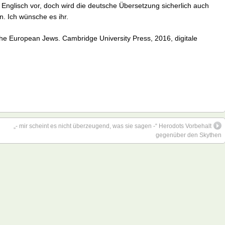
f Englisch vor, doch wird die deutsche Übersetzung sicherlich auch
. Ich wünsche es ihr.
the European Jews. Cambridge University Press, 2016, digitale
„- mir scheint es nicht überzeugend, was sie sagen -“ Herodots Vorbehalt
gegenüber den Skythen