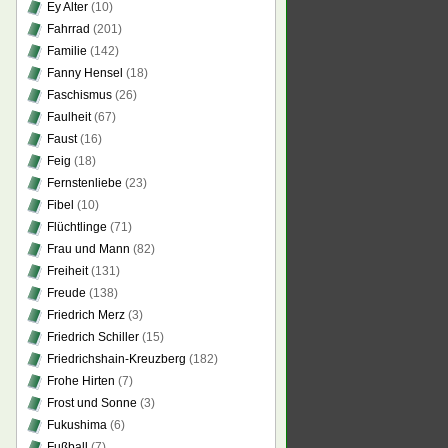
Ey Alter
(10)
Fahrrad
(201)
Familie
(142)
Fanny Hensel
(18)
Faschismus
(26)
Faulheit
(67)
Faust
(16)
Feig
(18)
Fernstenliebe
(23)
Fibel
(10)
Flüchtlinge
(71)
Frau und Mann
(82)
Freiheit
(131)
Freude
(138)
Friedrich Merz
(3)
Friedrich Schiller
(15)
Friedrichshain-Kreuzberg
(182)
Frohe Hirten
(7)
Frost und Sonne
(3)
Fukushima
(6)
Fußball
(7)