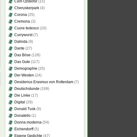
Cem Özdemir
(15)
Cheruskerpark
(4)
Corona
(25)
Cremona
(3)
Cuore tedesco
(10)
Currywurst
(7)
Dalinda
(9)
Dante
(27)
Das Böse
(126)
Das Gute
(117)
Demographie
(25)
Der Westen
(24)
Desiderius Erasmus von Rotterdam
(7)
Deutschstunde
(169)
Die Linke
(17)
Digital
(29)
Donald Tusk
(9)
Donatello
(1)
Donna moderna
(54)
Eichendorff
(5)
Eigene Gedichte
(47)