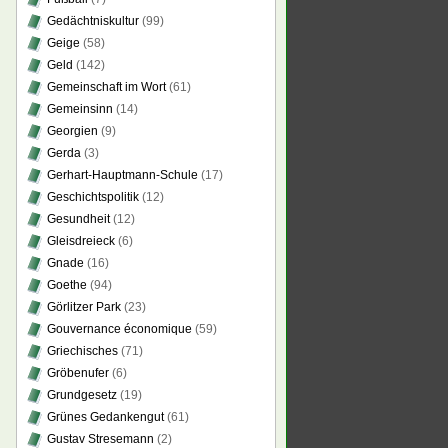
Gedächtniskultur
(99)
Geige
(58)
Geld
(142)
Gemeinschaft im Wort
(61)
Gemeinsinn
(14)
Georgien
(9)
Gerda
(3)
Gerhart-Hauptmann-Schule
(17)
Geschichtspolitik
(12)
Gesundheit
(12)
Gleisdreieck
(6)
Gnade
(16)
Goethe
(94)
Görlitzer Park
(23)
Gouvernance économique
(59)
Griechisches
(71)
Gröbenufer
(6)
Grundgesetz
(19)
Grünes Gedankengut
(61)
Gustav Stresemann
(2)