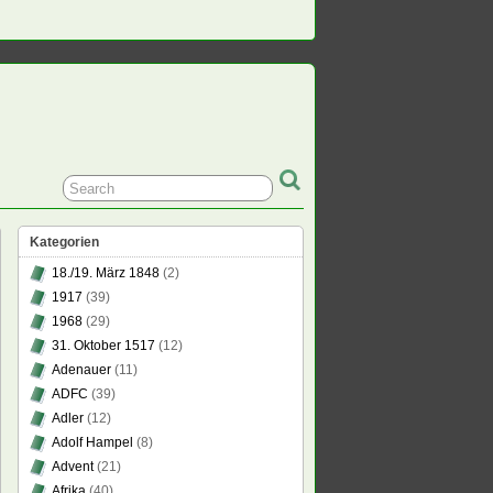
Kategorien
18./19. März 1848
(2)
1917
(39)
1968
(29)
31. Oktober 1517
(12)
Adenauer
(11)
ADFC
(39)
Adler
(12)
Adolf Hampel
(8)
Advent
(21)
Afrika
(40)