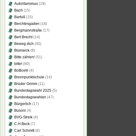
Autoritarismus
(19)
Bach
(15)
Barfuß
(15)
Berchtesgaden
(18)
Bergmannstraße
(17)
Bert Brecht
(14)
Beweg dich
(40)
Bismarck
(8)
Bitte zählen!
(51)
bitte!
(60)
Botticelli
(4)
Brennpunktschule
(14)
Brüder Grimm
(11)
Bundestagswahl 2025
(5)
Bundestagswahlen
(47)
Bürgerlich
(17)
Busoni
(4)
BVG-Streik
(4)
C.H.Beck
(7)
Carl Schmitt
(8)