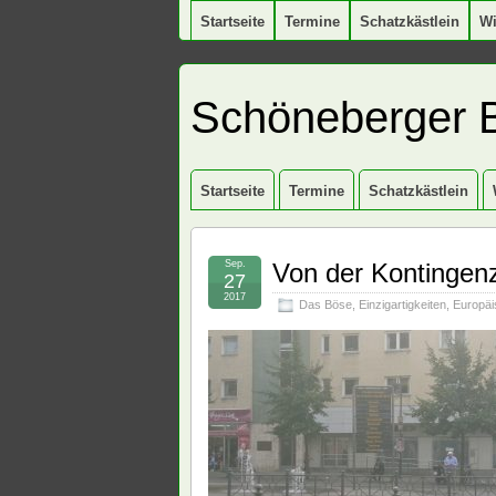
Startseite
Termine
Schatzkästlein
W
Schöneberger 
Startseite
Termine
Schatzkästlein
Sep.
Von der Kontingenz
27
2017
Das Böse
,
Einzigartigkeiten
,
Europäi