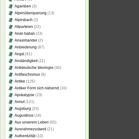
Agamben
(3)
Alpenüberquerung
(13)
Alpirsbach
(2)
Altparteien
(22)
Analı babalı
(23)
Anaximander
(2)
Anbiederung
(87)
Angst
(91)
Anständigkeit
(11)
Antideutsche Ideologie
(30)
Antifaschismus
(8)
Antike
(125)
Antiker Form sich nähernd
(10)
Apokalypse
(23)
Armut
(121)
Augsburg
(23)
Augustinus
(16)
Aus unserem Leben
(65)
Ausnahmezustand
(21)
Authentizität
(10)