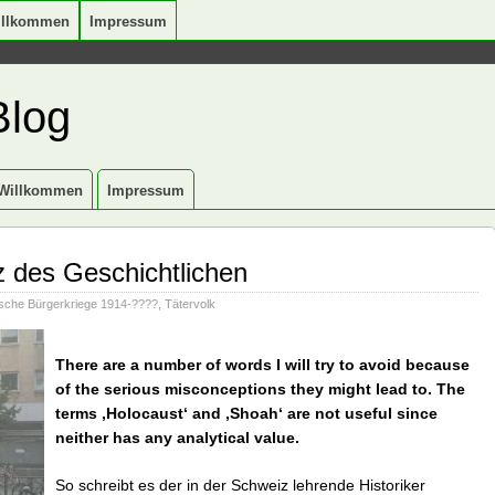
illkommen
Impressum
Blog
Willkommen
Impressum
 des Geschichtlichen
sche Bürgerkriege 1914-????
,
Tätervolk
There are a number of words I will try to avoid because
of the serious misconceptions they might lead to. The
terms ‚Holocaust‘ and ‚Shoah‘ are not useful since
neither has any analytical value.
So schreibt es der in der Schweiz lehrende Historiker