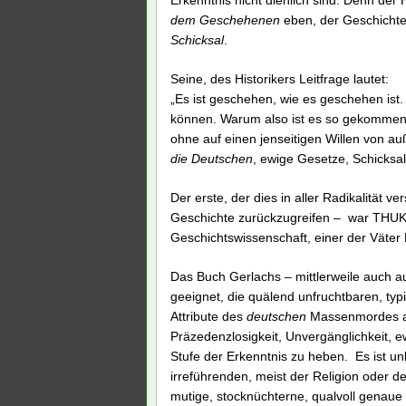
Erkenntnis nicht dienlich sind. Denn der
dem Geschehenen
eben, der Geschichte
Schicksal
.
Seine, des Historikers Leitfrage lautet:
„Es ist geschehen, wie es geschehen ist
können. Warum also ist es so gekommen?
ohne auf einen jenseitigen Willen von auß
die Deutschen
, ewige Gesetze, Schicksal
Der erste, der dies in aller Radikalität 
Geschichte zurückzugreifen – war THUKY
Geschichtswissenschaft, einer der Väter
Das Buch Gerlachs – mittlerweile auch auf
geeignet, die quälend unfruchtbaren, typ
Attribute des
deutschen
Massenmordes 
Präzedenzlosigkeit, Unvergänglichkeit, e
Stufe der Erkenntnis zu heben. Es ist u
irreführenden, meist der Religion oder 
mutige, stocknüchterne, qualvoll genau