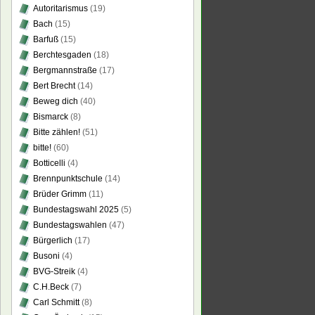
Autoritarismus
(19)
Bach
(15)
Barfuß
(15)
Berchtesgaden
(18)
Bergmannstraße
(17)
Bert Brecht
(14)
Beweg dich
(40)
Bismarck
(8)
Bitte zählen!
(51)
bitte!
(60)
Botticelli
(4)
Brennpunktschule
(14)
Brüder Grimm
(11)
Bundestagswahl 2025
(5)
Bundestagswahlen
(47)
Bürgerlich
(17)
Busoni
(4)
BVG-Streik
(4)
C.H.Beck
(7)
Carl Schmitt
(8)