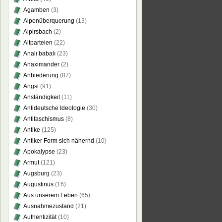
Agamben
(3)
Alpenüberquerung
(13)
Alpirsbach
(2)
Altparteien
(22)
Analı babalı
(23)
Anaximander
(2)
Anbiederung
(87)
Angst
(91)
Anständigkeit
(11)
Antideutsche Ideologie
(30)
Antifaschismus
(8)
Antike
(125)
Antiker Form sich nähernd
(10)
Apokalypse
(23)
Armut
(121)
Augsburg
(23)
Augustinus
(16)
Aus unserem Leben
(65)
Ausnahmezustand
(21)
Authentizität
(10)