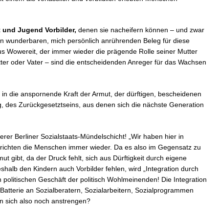
t und Jugend Vorbilder,
denen sie nacheifern können – und zwar
en wunderbaren, mich persönlich anrührenden Beleg für diese
aus Wowereit, der immer wieder die prägende Rolle seiner Mutter
tter oder Vater – sind die entscheidenden Anreger für das Wachsen
 in die anspornende Kraft der Armut, der dürftigen, bescheidenen
g, des Zurückgesetztseins, aus denen sich die nächste Generation
erer Berliner Sozialstaats-Mündelschicht! „Wir haben hier in
erichten die Menschen immer wieder. Da es also im Gegensatz zu
t gibt, da der Druck fehlt, sich aus Dürftigkeit durch eigene
alb den Kindern auch Vorbilder fehlen, wird „Integration durch
n politischen Geschäft der politisch Wohlmeinenden! Die Integration
 Batterie an Sozialberatern, Sozialarbeitern, Sozialprogrammen
n sich also noch anstrengen?