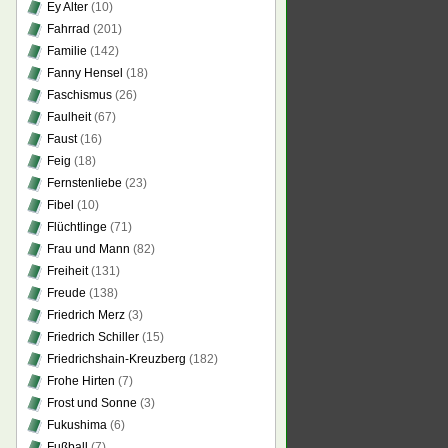
Ey Alter
(10)
Fahrrad
(201)
Familie
(142)
Fanny Hensel
(18)
Faschismus
(26)
Faulheit
(67)
Faust
(16)
Feig
(18)
Fernstenliebe
(23)
Fibel
(10)
Flüchtlinge
(71)
Frau und Mann
(82)
Freiheit
(131)
Freude
(138)
Friedrich Merz
(3)
Friedrich Schiller
(15)
Friedrichshain-Kreuzberg
(182)
Frohe Hirten
(7)
Frost und Sonne
(3)
Fukushima
(6)
Fußball
(7)