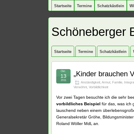
Startseite
Termine
Schatzkästlein
W
Schöneberger 
Startseite
Termine
Schatzkästlein
Okt.
„Kinder brauchen V
13
2011
Anständigkeit
,
Armut
,
Familie
,
Integra
Verwöhnt
,
Vorbildlichkeit
Vor zwei Tagen besuchte ich die sehr be
vorbildliches Beispiel
für das, was ich 
lauschend neben einem überlebensgroßen
Generalsekretär Gröhe, Bildungsminister
Roland Wöller MdL an.