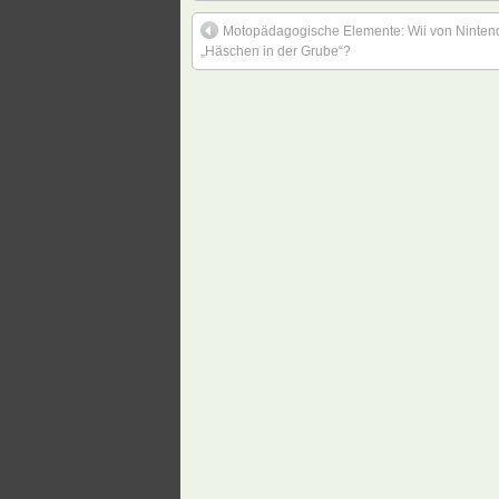
Motopädagogische Elemente: Wii von Ninten
„Häschen in der Grube“?