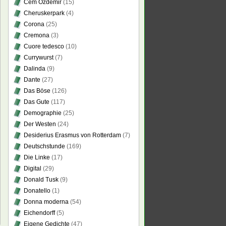
Cem Özdemir
(15)
Cheruskerpark
(4)
Corona
(25)
Cremona
(3)
Cuore tedesco
(10)
Currywurst
(7)
Dalinda
(9)
Dante
(27)
Das Böse
(126)
Das Gute
(117)
Demographie
(25)
Der Westen
(24)
Desiderius Erasmus von Rotterdam
(7)
Deutschstunde
(169)
Die Linke
(17)
Digital
(29)
Donald Tusk
(9)
Donatello
(1)
Donna moderna
(54)
Eichendorff
(5)
Eigene Gedichte
(47)