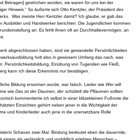
und Betragen] gestrichen worden, sie waren für uns bei der
iger Hinweis.“ So äußerte sich Otto Kentzler, der Präsident des
ks. Was meinte Herr Kentzler damit? Ich glaube, er gab das
ner Ausbilder und Handwerker berichten: Die Jugendlichen kommen
Grundeinstellung an: Es fehlt ihnen oft an Durchhaltevermögen, an
it.
erk abgeschlossen haben, sind sie gewandelte Persönlichkeiten
dwerksausbildung holt also in gewissem Umfang das nach, was
: Persönlichkeitsbildung, Einübung von Tugenden wie Fleiß,
rg kann ich diese Erkenntnis nur bestätigen.
ndliche Bildung ersonnen wurde, war falsch. Lieder wie
Wer will
eime wie
Das ist der Daumen, der schüttelt die Pflaumen
sollten
onisch kommentierte ich selbst in einer klitzekleinen Fußnote die
hätzten Einsichten gehört neben jener in die Wichtigkeit der
me und Kinderlieder auch jene in die unersetzbare Rolle
nisterin Schavan zwei Mal. Bindung bedeutet eben die dauernde,
t einem als verlässlich und vorbildlich erlebten Menschen –