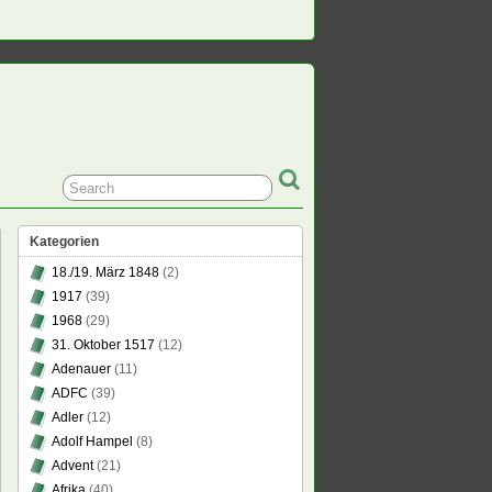
Kategorien
18./19. März 1848
(2)
1917
(39)
1968
(29)
31. Oktober 1517
(12)
Adenauer
(11)
ADFC
(39)
Adler
(12)
Adolf Hampel
(8)
Advent
(21)
Afrika
(40)