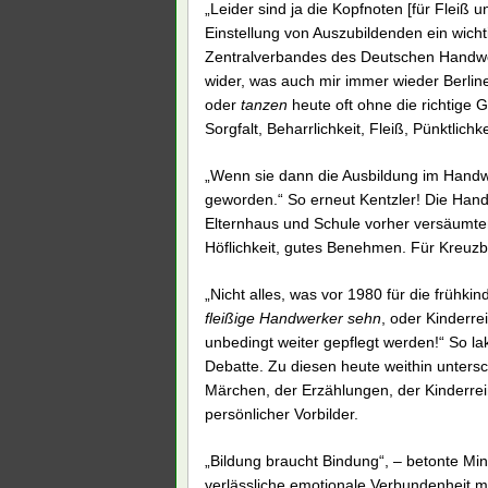
„Leider sind ja die Kopfnoten [für Fleiß 
Einstellung von Auszubildenden ein wicht
Zentralverbandes des Deutschen Handwer
wider, was auch mir immer wieder Berli
oder
tanzen
heute oft ohne die richtige 
Sorgfalt, Beharrlichkeit, Fleiß, Pünktlichke
„Wenn sie dann die Ausbildung im Handw
geworden.“ So erneut Kentzler! Die Han
Elternhaus und Schule vorher versäumten
Höflichkeit, gutes Benehmen. Für Kreuzbe
„Nicht alles, was vor 1980 für die frühki
fleißige Handwerker sehn
, oder Kinderr
unbedingt weiter gepflegt werden!“ So lak
Debatte. Zu diesen heute weithin untersc
Märchen, der Erzählungen, der Kinderrei
persönlicher Vorbilder.
„Bildung braucht Bindung“, – betonte Mi
verlässliche emotionale Verbundenheit mi