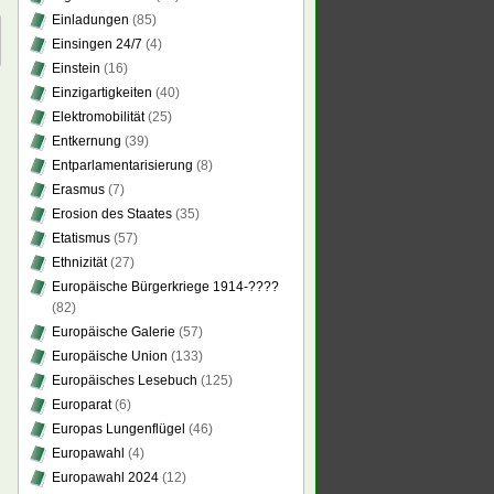
Einladungen
(85)
Einsingen 24/7
(4)
Einstein
(16)
Einzigartigkeiten
(40)
Elektromobilität
(25)
Entkernung
(39)
Entparlamentarisierung
(8)
Erasmus
(7)
Erosion des Staates
(35)
Etatismus
(57)
Ethnizität
(27)
Europäische Bürgerkriege 1914-????
(82)
Europäische Galerie
(57)
Europäische Union
(133)
Europäisches Lesebuch
(125)
Europarat
(6)
Europas Lungenflügel
(46)
Europawahl
(4)
Europawahl 2024
(12)