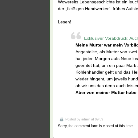
Wowereits Lebensgeschichte ist ein leuch
der „fleißigen Handwerker“: frühes Aufste
Lesen!
Exklusiver Vorabdruck: Auc
Meine Mutter war mein Vorbil
Angestellte, als Mutter von zwei
hat jeden Morgen aufs Neue los
geerntet hat, um ein paar Mark
Kohlenhändler geht und das Hei
wieder hingeht, um jeweils hund
ob wir uns das denn auch leisten
Aber von meiner Mutter habe 
Posted by
admin
at 09:59
Sorry, the comment form is closed at this time.