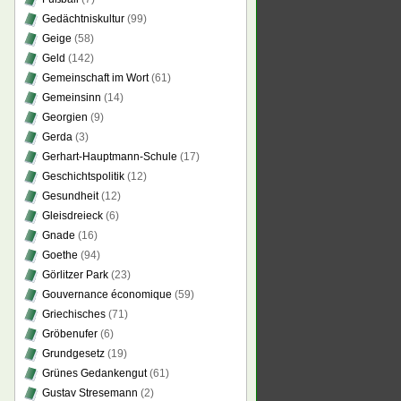
Gedächtniskultur
(99)
Geige
(58)
Geld
(142)
Gemeinschaft im Wort
(61)
Gemeinsinn
(14)
Georgien
(9)
Gerda
(3)
Gerhart-Hauptmann-Schule
(17)
Geschichtspolitik
(12)
Gesundheit
(12)
Gleisdreieck
(6)
Gnade
(16)
Goethe
(94)
Görlitzer Park
(23)
Gouvernance économique
(59)
Griechisches
(71)
Gröbenufer
(6)
Grundgesetz
(19)
Grünes Gedankengut
(61)
Gustav Stresemann
(2)