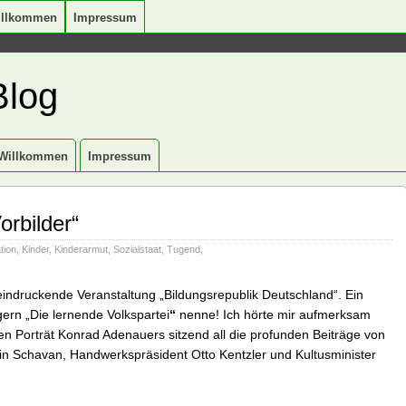
illkommen
Impressum
Blog
Willkommen
Impressum
orbilder“
tion
,
Kinder
,
Kinderarmut
,
Sozialstaat
,
Tugend
,
eindruckende Veranstaltung „Bildungsrepublik Deutschland“. Ein
gern „Die lernende Volkspartei
“
nenne! Ich hörte mir aufmerksam
 Porträt Konrad Adenauers sitzend all die profunden Beiträge von
in Schavan, Handwerkspräsident Otto Kentzler und Kultusminister