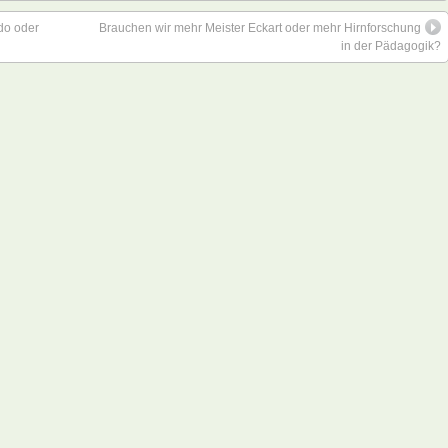
do oder
Brauchen wir mehr Meister Eckart oder mehr Hirnforschung
in der Pädagogik?