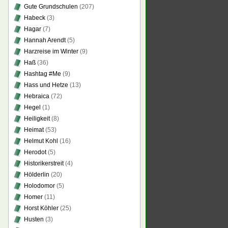
Gute Grundschulen
(207)
Habeck
(3)
Hagar
(7)
Hannah Arendt
(5)
Harzreise im Winter
(9)
Haß
(36)
Hashtag #Me
(9)
Hass und Hetze
(13)
Hebraica
(72)
Hegel
(1)
Heiligkeit
(8)
Heimat
(53)
Helmut Kohl
(16)
Herodot
(5)
Historikerstreit
(4)
Hölderlin
(20)
Holodomor
(5)
Homer
(11)
Horst Köhler
(25)
Husten
(3)