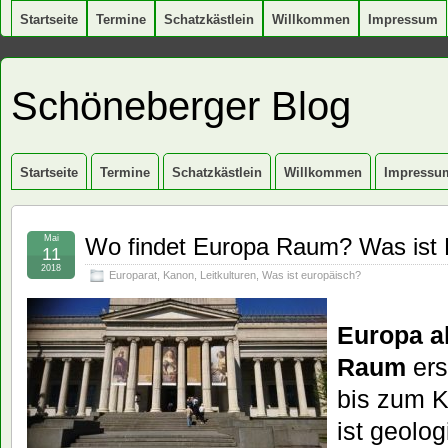
Startseite
Termine
Schatzkästlein
Willkommen
Impressum
Schöneberger Blog
Startseite
Termine
Schatzkästlein
Willkommen
Impressu
Mai
Wo findet Europa Raum? Was ist
11
2018
Europarat
,
Kanon
,
Leitkulturen
,
Was ist europäisch?
Europa a
Raum
ers
bis zum 
ist geolo