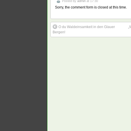
Posted by
admin
at 17:30
Sorry, the comment form is closed at this time.
O du Waldeinsamkeit in den Glauer
„
Bergen!