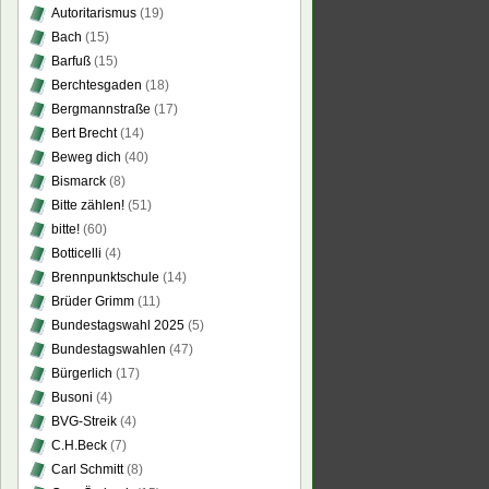
Autoritarismus
(19)
Bach
(15)
Barfuß
(15)
Berchtesgaden
(18)
Bergmannstraße
(17)
Bert Brecht
(14)
Beweg dich
(40)
Bismarck
(8)
Bitte zählen!
(51)
bitte!
(60)
Botticelli
(4)
Brennpunktschule
(14)
Brüder Grimm
(11)
Bundestagswahl 2025
(5)
Bundestagswahlen
(47)
Bürgerlich
(17)
Busoni
(4)
BVG-Streik
(4)
C.H.Beck
(7)
Carl Schmitt
(8)