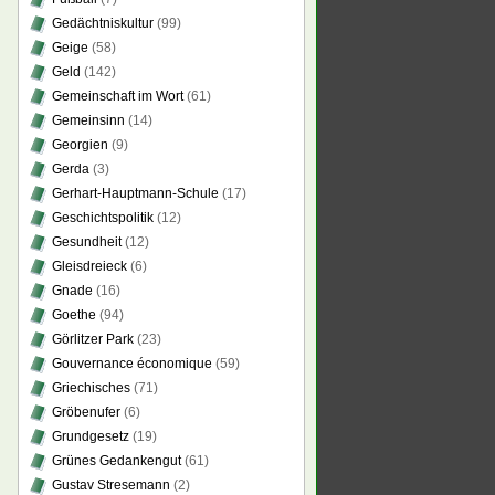
Gedächtniskultur
(99)
Geige
(58)
Geld
(142)
Gemeinschaft im Wort
(61)
Gemeinsinn
(14)
Georgien
(9)
Gerda
(3)
Gerhart-Hauptmann-Schule
(17)
Geschichtspolitik
(12)
Gesundheit
(12)
Gleisdreieck
(6)
Gnade
(16)
Goethe
(94)
Görlitzer Park
(23)
Gouvernance économique
(59)
Griechisches
(71)
Gröbenufer
(6)
Grundgesetz
(19)
Grünes Gedankengut
(61)
Gustav Stresemann
(2)