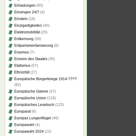
Einladungen
(85)
Einsingen 24/7
(4)
Einstein
(16)
Einzigartigkeiten
(40)
Elektromobilität
(25)
Entkernung
(39)
Entparlamentarisierung
(8)
Erasmus
(7)
Erosion des Staates
(35)
Etatismus
(57)
Ethnizität
(27)
Europäische Bürgerkriege 1914-????
(82)
Europäische Galerie
(57)
Europäische Union
(133)
Europäisches Lesebuch
(125)
Europarat
(6)
Europas Lungenflügel
(46)
Europawahl
(4)
Europawahl 2024
(12)