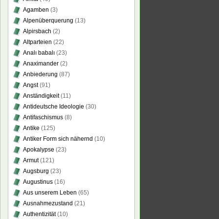
Agamben
(3)
Alpenüberquerung
(13)
Alpirsbach
(2)
Altparteien
(22)
Analı babalı
(23)
Anaximander
(2)
Anbiederung
(87)
Angst
(91)
Anständigkeit
(11)
Antideutsche Ideologie
(30)
Antifaschismus
(8)
Antike
(125)
Antiker Form sich nähernd
(10)
Apokalypse
(23)
Armut
(121)
Augsburg
(23)
Augustinus
(16)
Aus unserem Leben
(65)
Ausnahmezustand
(21)
Authentizität
(10)