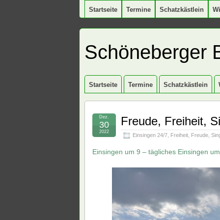
Startseite
Termine
Schatzkästlein
W
Schöneberger 
Startseite
Termine
Schatzkästlein
Dez.
Freude, Freiheit, 
30
2022
Einsingen 24/7
,
Freiheit
,
Freude
,
Sin
Einsingen um 9 – tägliches Einsingen um