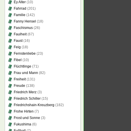
Ey Alter
(10)
Fahrrad
(201)
Familie
(142)
Fanny Hensel
(18)
Faschismus
(26)
Faulheit
(67)
Faust
(16)
Feig
(18)
Fernstenliebe
(23)
Fibel
(10)
Flüchtlinge
(71)
Frau und Mann
(82)
Freiheit
(131)
Freude
(138)
Friedrich Merz
(3)
Friedrich Schiller
(15)
Friedrichshain-Kreuzberg
(182)
Frohe Hirten
(7)
Frost und Sonne
(3)
Fukushima
(6)
Fußball
(7)