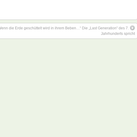
Wenn die Erde geschüttelt wird in ihrem Beben…“ Die „Last Generation“ des 7.
Jahrhunderts spricht