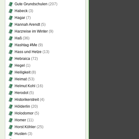
Gute Grundschulen
(207)
Habeck
(3)
Hagar
(7)
Hannah Arendt
(5)
Harzreise im Winter
(9)
Haß
(36)
Hashtag #Me
(9)
Hass und Hetze
(13)
Hebraica
(72)
Hegel
(1)
Heiligkeit
(8)
Heimat
(53)
Helmut Kohl
(16)
Herodot
(5)
Historikerstreit
(4)
Hölderlin
(20)
Holodomor
(5)
Homer
(11)
Horst Köhler
(25)
Husten
(3)