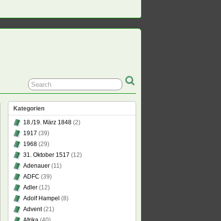
Kategorien
18./19. März 1848
(2)
1917
(39)
1968
(29)
31. Oktober 1517
(12)
Adenauer
(11)
ADFC
(39)
Adler
(12)
Adolf Hampel
(8)
Advent
(21)
Afrika
(40)