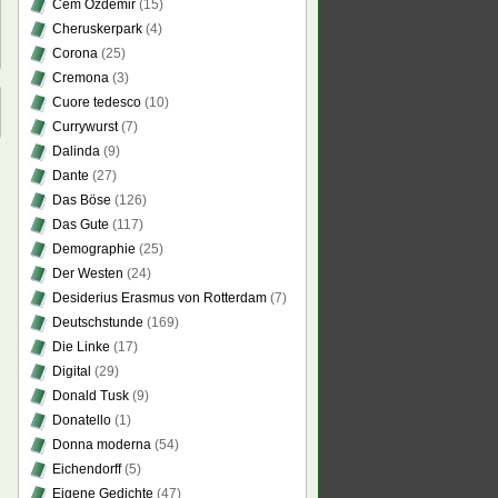
Cem Özdemir
(15)
Cheruskerpark
(4)
Corona
(25)
Cremona
(3)
Cuore tedesco
(10)
Currywurst
(7)
Dalinda
(9)
Dante
(27)
Das Böse
(126)
Das Gute
(117)
Demographie
(25)
Der Westen
(24)
Desiderius Erasmus von Rotterdam
(7)
Deutschstunde
(169)
Die Linke
(17)
Digital
(29)
Donald Tusk
(9)
Donatello
(1)
Donna moderna
(54)
Eichendorff
(5)
Eigene Gedichte
(47)