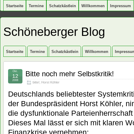
Startseite
Termine
Schatzkästlein
Willkommen
Impressum
Schöneberger Blog
Startseite
Termine
Schatzkästlein
Willkommen
Impressu
Okt.
Bitte noch mehr Selbstkritik!
12
2008
bitte!
,
Horst Köhler
Deutschlands beliebtester Systemkrit
der Bundespräsident Horst Köhler, ni
die dysfunktionale Parteienherrschaf
Dieses Mal lässt er sich mit klaren 
Finanzkrise vernehmen: