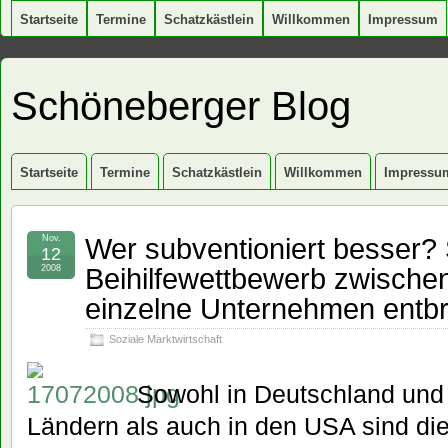
Startseite
Termine
Schatzkästlein
Willkommen
Impressum
Schöneberger Blog
Startseite
Termine
Schatzkästlein
Willkommen
Impressu
Wer subventioniert besser? 
Nov.
12
Beihilfewettbewerb zwische
2008
einzelne Unternehmen entb
Soziale Marktwirtschaft
Sowohl in Deutschland und
Ländern als auch in den USA sind di