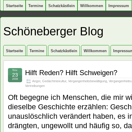
Startseite
Termine
Schatzkästlein
Willkommen
Impressum
Schöneberger Blog
Startseite
Termine
Schatzkästlein
Willkommen
Impressu
Nov.
Hilft Reden? Hilft Schweigen?
23
2008
Angst
,
Gedächtniskultur
,
Vergangenheitsbewältigung
,
Vergangenheits
Vertreibungen
Oft begegne ich Menschen, die mir w
dieselbe Geschichte erzählen: Geschi
unauslöschlich verändert haben, es i
drängten, ungewollt und häufig so, d