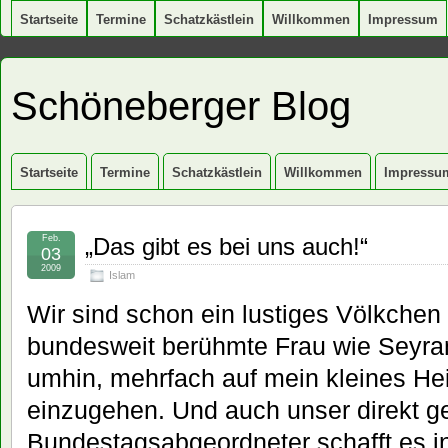
Startseite
Termine
Schatzkästlein
Willkommen
Impressum
Schöneberger Blog
Startseite
Termine
Schatzkästlein
Willkommen
Impressu
Feb.
„Das gibt es bei uns auch!“
03
2009
Islam
Wir sind schon ein lustiges Völkchen
bundesweit berühmte Frau wie Seyran
umhin, mehrfach auf mein kleines He
einzugehen. Und auch unser direkt g
Bundestagsabgeordneter schafft es in