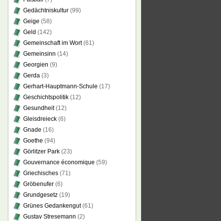
Gedächtniskultur
(99)
Geige
(58)
Geld
(142)
Gemeinschaft im Wort
(61)
Gemeinsinn
(14)
Georgien
(9)
Gerda
(3)
Gerhart-Hauptmann-Schule
(17)
Geschichtspolitik
(12)
Gesundheit
(12)
Gleisdreieck
(6)
Gnade
(16)
Goethe
(94)
Görlitzer Park
(23)
Gouvernance économique
(59)
Griechisches
(71)
Gröbenufer
(6)
Grundgesetz
(19)
Grünes Gedankengut
(61)
Gustav Stresemann
(2)