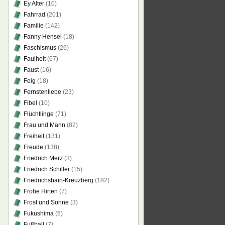
Ey Alter
(10)
Fahrrad
(201)
Familie
(142)
Fanny Hensel
(18)
Faschismus
(26)
Faulheit
(67)
Faust
(16)
Feig
(18)
Fernstenliebe
(23)
Fibel
(10)
Flüchtlinge
(71)
Frau und Mann
(82)
Freiheit
(131)
Freude
(138)
Friedrich Merz
(3)
Friedrich Schiller
(15)
Friedrichshain-Kreuzberg
(182)
Frohe Hirten
(7)
Frost und Sonne
(3)
Fukushima
(6)
Fußball
(7)