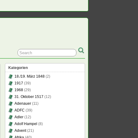
Kategorien
18./19. März 1848
(2)
1917
(39)
1968
(29)
31. Oktober 1517
(12)
Adenauer
(11)
ADFC
(39)
Adler
(12)
Adolf Hampel
(8)
Advent
(21)
Afrika
(40)