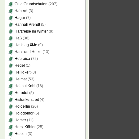
Gute Grundschulen
(207)
Habeck
(3)
Hagar
(7)
Hannah Arendt
(5)
Harzreise im Winter
(9)
Haß
(36)
Hashtag #Me
(9)
Hass und Hetze
(13)
Hebraica
(72)
Hegel
(1)
Heiligkeit
(8)
Heimat
(53)
Helmut Kohl
(16)
Herodot
(5)
Historikerstreit
(4)
Hölderlin
(20)
Holodomor
(5)
Homer
(11)
Horst Köhler
(25)
Husten
(3)