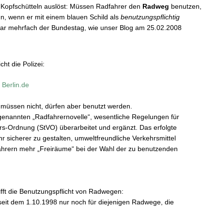
 Kopfschütteln auslöst: Müssen Radfahrer den
Radweg
benutzen,
nn, wenn er mit einem blauen Schild als
benutzungspflichtig
ogar mehrfach der Bundestag, wie unser Blog am 25.02.2008
ht die Polizei:
Berlin.de
müssen nicht, dürfen aber benutzt werden.
genannten „Radfahrernovelle“, wesentliche Regelungen für
rs-Ordnung (StVO) überarbeitet und ergänzt. Das erfolgte
r sicherer zu gestalten, umweltfreundliche Verkehrsmittel
ahrern mehr „Freiräume“ bei der Wahl der zu benutzenden
fft die Benutzungspflicht von Radwegen:
seit dem 1.10.1998 nur noch für diejenigen Radwege, die