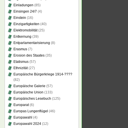
Einladungen
(85)
Einsingen 24/7
(4)
Einstein
(16)
Einzigartigkeiten
(40)
Elektromobilität
(25)
Entkernung
(39)
Entparlamentarisierung
(8)
Erasmus
(7)
Erosion des Staates
(35)
Etatismus
(57)
Ethnizität
(27)
Europäische Bürgerkriege 1914-????
(82)
Europäische Galerie
(57)
Europäische Union
(133)
Europäisches Lesebuch
(125)
Europarat
(6)
Europas Lungenflügel
(46)
Europawahl
(4)
Europawahl 2024
(12)