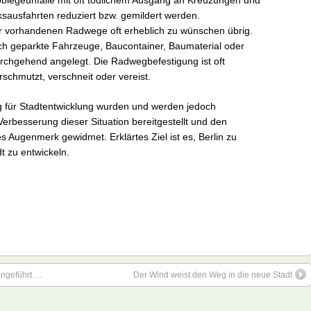
bbiegeunfälle mit oft tödlichem Ausgang an Kreuzungen und
ausfahrten reduziert bzw. gemildert werden.
r vorhandenen Radwege oft erheblich zu wünschen übrig.
rch geparkte Fahrzeuge, Baucontainer, Baumaterial oder
durchgehend angelegt. Die Radwegbefestigung ist oft
rschmutzt, verschneit oder vereist.
g für Stadtentwicklung wurden und werden jedoch
r Verbesserung dieser Situation bereitgestellt und den
Augenmerk gewidmet. Erklärtes Ziel ist es, Berlin zu
t zu entwickeln.
ingeführt …
Der Wind weist den Weg in die neue Stadt