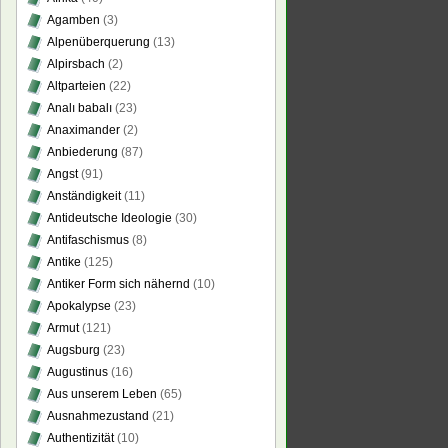
Agamben
(3)
Alpenüberquerung
(13)
Alpirsbach
(2)
Altparteien
(22)
Analı babalı
(23)
Anaximander
(2)
Anbiederung
(87)
Angst
(91)
Anständigkeit
(11)
Antideutsche Ideologie
(30)
Antifaschismus
(8)
Antike
(125)
Antiker Form sich nähernd
(10)
Apokalypse
(23)
Armut
(121)
Augsburg
(23)
Augustinus
(16)
Aus unserem Leben
(65)
Ausnahmezustand
(21)
Authentizität
(10)