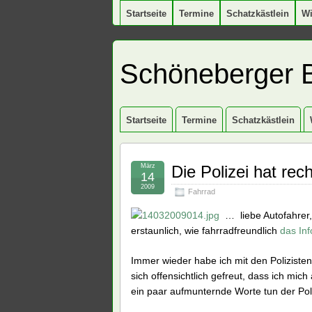
Startseite
Termine
Schatzkästlein
W
Schöneberger 
Startseite
Termine
Schatzkästlein
März
Die Polizei hat recht
14
2009
Fahrrad
… liebe Autofahrer,
erstaunlich, wie fahrradfreundlich
das Inf
Immer wieder habe ich mit den Polizist
sich offensichtlich gefreut, dass ich mic
ein paar aufmunternde Worte tun der Poli