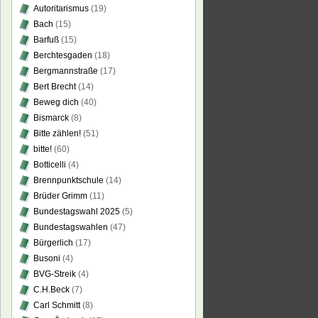
Autoritarismus
(19)
Bach
(15)
Barfuß
(15)
Berchtesgaden
(18)
Bergmannstraße
(17)
Bert Brecht
(14)
Beweg dich
(40)
Bismarck
(8)
Bitte zählen!
(51)
bitte!
(60)
Botticelli
(4)
Brennpunktschule
(14)
Brüder Grimm
(11)
Bundestagswahl 2025
(5)
Bundestagswahlen
(47)
Bürgerlich
(17)
Busoni
(4)
BVG-Streik
(4)
C.H.Beck
(7)
Carl Schmitt
(8)