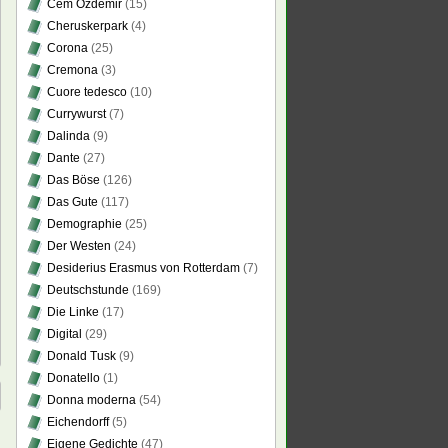
Cem Özdemir
(15)
Cheruskerpark
(4)
Corona
(25)
Cremona
(3)
Cuore tedesco
(10)
Currywurst
(7)
Dalinda
(9)
Dante
(27)
Das Böse
(126)
Das Gute
(117)
Demographie
(25)
Der Westen
(24)
Desiderius Erasmus von Rotterdam
(7)
Deutschstunde
(169)
Die Linke
(17)
Digital
(29)
Donald Tusk
(9)
Donatello
(1)
Donna moderna
(54)
Eichendorff
(5)
Eigene Gedichte
(47)