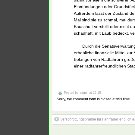
damit vor allem die schweren A
Einmündungen oder Grundstücks
Außerdem lässt der Zustand de
Mal sind sie zu schmal, mal du
Bauschutt verstellt oder nicht 
schadhaft, mit Laub bedeckt, ve
Durch die Senatsverwaltun
erhebliche finanzielle Mittel zu
Belangen von Radfahrern großes 
einer radfahrerfreundlichen Stad
Posted by
admin
at 22:15
Sorry, the comment form is closed at this time.
Verschrottungsprämie für Fahrräder endlich e