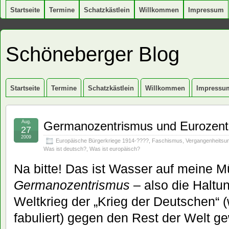
Startseite
Termine
Schatzkästlein
Willkommen
Impressum
Schöneberger Blog
Startseite
Termine
Schatzkästlein
Willkommen
Impressu
Aug.
Germanozentrismus und Eurozent
27
2009
Europäische Bürgerkriege 1914-????
,
Faschismus
,
Vergangenheitsu
Was ist deutsch?
,
Was ist europäisch?
Na bitte! Das ist Wasser auf meine M
Germanozentrismus
– also die Haltu
Weltkrieg der „Krieg der Deutschen“
fabuliert) gegen den Rest der Welt ge