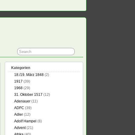
Kategorien
18./19. März 1848
(2)
1917
(39)
1968
(29)
31. Oktober 1517
(12)
Adenauer
(11)
ADFC
(39)
Adler
(12)
Adolf Hampel
(8)
Advent
(21)
Afrika
(40)