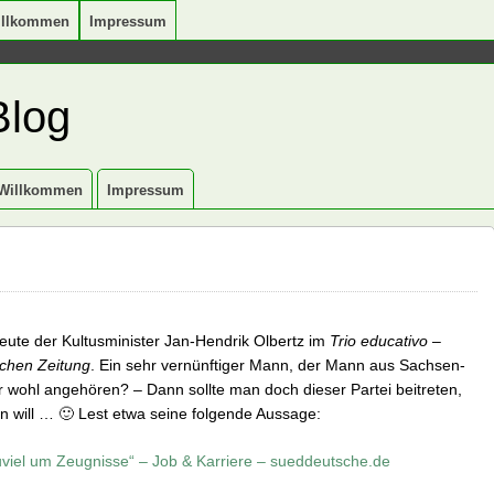
illkommen
Impressum
Blog
Willkommen
Impressum
 heute der Kultusminister Jan-Hendrik Olbertz im
Trio educativo
–
chen Zeitung
. Ein sehr vernünftiger Mann, der Mann aus Sachsen-
er wohl angehören? – Dann sollte man doch dieser Partei beitreten,
en will … 🙂 Lest etwa seine folgende Aussage:
uviel um Zeugnisse“ – Job & Karriere – sueddeutsche.de