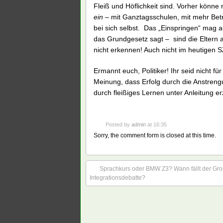
Fleiß und Höflichkeit sind. Vorher könne 
ein
– mit Ganztagsschulen, mit mehr Bet
bei sich selbst. Das „Einspringen“ mag 
das Grundgesetz sagt – sind die Eltern a
nicht erkennen! Auch nicht im heutigen S
Ermannt euch, Politiker! Ihr seid nicht f
Meinung, dass Erfolg durch die Anstrengu
durch fleißiges Lernen unter Anleitung er
Posted by
admin
at 16:35
Sorry, the comment form is closed at this time.
Sprachkurs oder BMW Z3? Wann fällt der Gro
Integrationsdebatte?