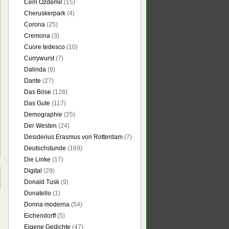
Cem Özdemir
(15)
Cheruskerpark
(4)
Corona
(25)
Cremona
(3)
Cuore tedesco
(10)
Currywurst
(7)
Dalinda
(9)
Dante
(27)
Das Böse
(126)
Das Gute
(117)
Demographie
(25)
Der Westen
(24)
Desiderius Erasmus von Rotterdam
(7)
Deutschstunde
(169)
Die Linke
(17)
Digital
(29)
Donald Tusk
(9)
Donatello
(1)
Donna moderna
(54)
Eichendorff
(5)
Eigene Gedichte
(47)