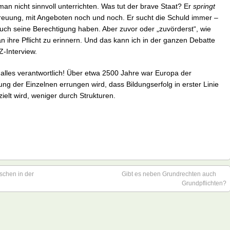
man nicht sinnvoll unterrichten. Was tut der brave Staat? Er
springt
reuung, mit Angeboten noch und noch. Er sucht die Schuld immer –
auch seine Berechtigung haben. Aber zuvor oder „zuvörderst“, wie
n ihre Pflicht zu erinnern. Und das kann ich in der ganzen Debatte
Z-Interview.
ür alles verantwortlich! Über etwa 2500 Jahre war Europa der
ng der Einzelnen errungen wird, dass Bildungserfolg in erster Linie
zielt wird, weniger durch Strukturen.
schen in der
Gibt es neben Grundrechten auch
Grundpflichten?