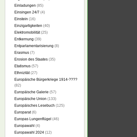
Einladungen
(85)
Einsingen 24/7
(4)
Einstein
(16)
Einzigartigkeiten
(40)
Elektromobilität
(25)
Entkernung
(39)
Entparlamentarisierung
(8)
Erasmus
(7)
Erosion des Staates
(35)
Etatismus
(57)
Ethnizität
(27)
Europäische Bürgerkriege 1914-????
(82)
Europäische Galerie
(57)
Europäische Union
(133)
Europäisches Lesebuch
(125)
Europarat
(6)
Europas Lungenflügel
(46)
Europawahl
(4)
Europawahl 2024
(12)