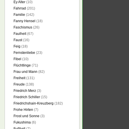
Ey Alter
(10)
Fahrrad
(201)
Familie
(142)
Fanny Hensel
(18)
Faschismus
(26)
Faulheit
(67)
Faust
(16)
Feig
(18)
Fernstenliebe
(23)
Fibel
(10)
Flüchtlinge
(71)
Frau und Mann
(82)
Freiheit
(131)
Freude
(138)
Friedrich Merz
(3)
Friedrich Schiller
(15)
Friedrichshain-Kreuzberg
(182)
Frohe Hirten
(7)
Frost und Sonne
(3)
Fukushima
(6)
Fußball
(7)