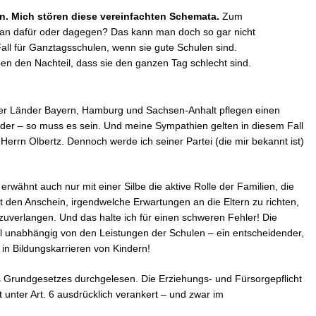
. Mich stören diese vereinfachten Schemata.
Zum
man dafür oder dagegen? Das kann man doch so gar nicht
Fall für Ganztagsschulen, wenn sie gute Schulen sind.
n den Nachteil, dass sie den ganzen Tag schlecht sind.
r der Länder Bayern, Hamburg und Sachsen-Anhalt pflegen einen
der – so muss es sein. Und meine Sympathien gelten in diesem Fall
errn Olbertz. Dennoch werde ich seiner Partei (die mir bekannt ist)
 erwähnt auch nur mit einer Silbe die aktive Rolle der Familien, die
st den Anschein, irgendwelche Erwartungen an die Eltern zu richten,
zuverlangen. Und das halte ich für einen schweren Fehler! Die
eil unabhängig von den Leistungen der Schulen – ein entscheidender,
n Bildungskarrieren von Kindern!
es Grundgesetzes durchgelesen. Die Erziehungs- und Fürsorgepflicht
 unter Art. 6 ausdrücklich verankert – und zwar im