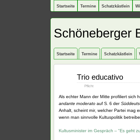
Startseite
Termine
Schatzkästlein
W
Schöneberger 
Startseite
Termine
Schatzkästlein
März
Trio educativo
10
2010
Pflicht
Als echter Mann der Mitte profiliert sich
andante moderato
auf S. 6 der
Süddeuts
Anhalt, scheint mir, welcher Partei mag 
wenn man sinnvolle Kultuspolitik betreib
Kultusminister im Gespräch – “Es geht z