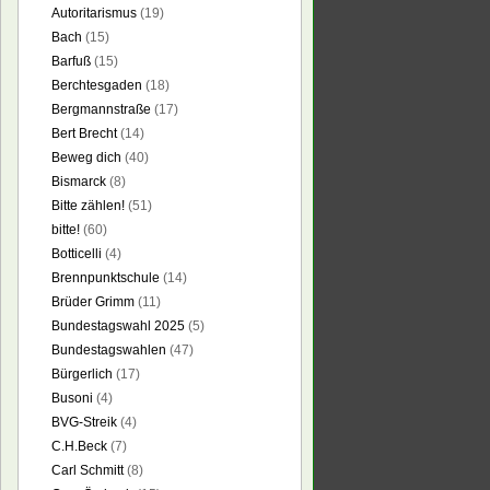
Autoritarismus
(19)
Bach
(15)
Barfuß
(15)
Berchtesgaden
(18)
Bergmannstraße
(17)
Bert Brecht
(14)
Beweg dich
(40)
Bismarck
(8)
Bitte zählen!
(51)
bitte!
(60)
Botticelli
(4)
Brennpunktschule
(14)
Brüder Grimm
(11)
Bundestagswahl 2025
(5)
Bundestagswahlen
(47)
Bürgerlich
(17)
Busoni
(4)
BVG-Streik
(4)
C.H.Beck
(7)
Carl Schmitt
(8)