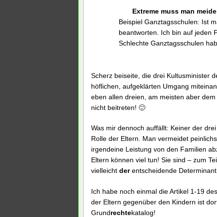
Extreme muss man meiden
Beispiel Ganztagsschulen: Ist 
beantworten. Ich bin auf jeden 
Schlechte Ganztagsschulen habe
Scherz beiseite, die drei Kultusministe
höflichen, aufgeklärten Umgang miteinan
eben allen dreien, am meisten aber dem H
nicht beitreten! 🙂
Was mir dennoch auffällt: Keiner der drei
Rolle der Eltern. Man vermeidet peinlich
irgendeine Leistung von den Familien ab
Eltern können viel tun! Sie sind – zum T
vielleicht
der
entscheidende Determinant i
Ich habe noch einmal die Artikel 1-19 d
der Eltern gegenüber den Kindern ist dort
Grund
rechte
katalog!