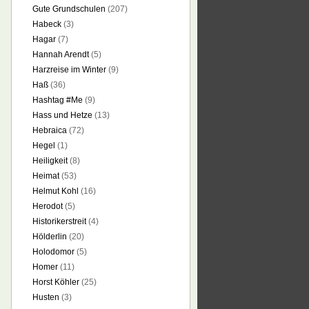
Gute Grundschulen
(207)
Habeck
(3)
Hagar
(7)
Hannah Arendt
(5)
Harzreise im Winter
(9)
Haß
(36)
Hashtag #Me
(9)
Hass und Hetze
(13)
Hebraica
(72)
Hegel
(1)
Heiligkeit
(8)
Heimat
(53)
Helmut Kohl
(16)
Herodot
(5)
Historikerstreit
(4)
Hölderlin
(20)
Holodomor
(5)
Homer
(11)
Horst Köhler
(25)
Husten
(3)