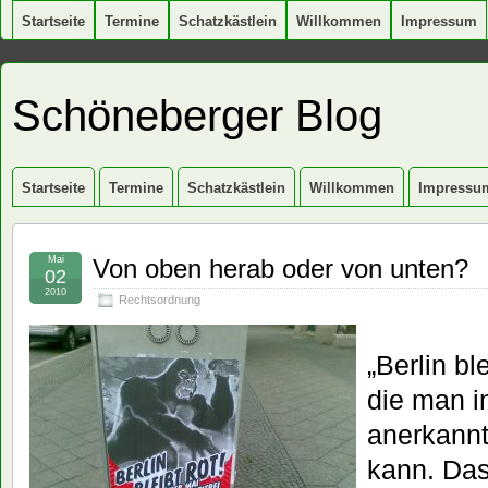
Startseite
Termine
Schatzkästlein
Willkommen
Impressum
Schöneberger Blog
Startseite
Termine
Schatzkästlein
Willkommen
Impressu
Mai
Von oben herab oder von unten?
02
2010
Rechtsordnung
„Berlin bl
die man i
anerkannt
kann. Das