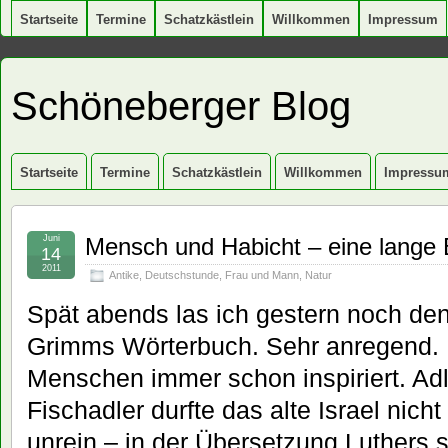
Startseite
Termine
Schatzkästlein
Willkommen
Impressum
Schöneberger Blog
Startseite
Termine
Schatzkästlein
Willkommen
Impressu
Juni
Mensch und Habicht – eine lange
14
2011
Antike
,
Deutschstunde
,
Frau und Mann
,
Natur
Spät abends las ich gestern noch den
Grimms Wörterbuch. Sehr anregend. 
Menschen immer schon inspiriert. Adl
Fischadler durfte das alte Israel nicht
unrein – in der Übersetzung Luthers 