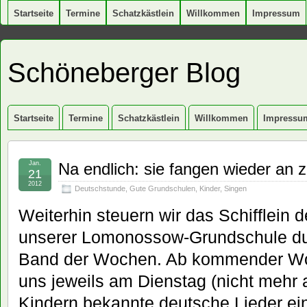
Startseite
Termine
Schatzkästlein
Willkommen
Impressum
Schöneberger Blog
Startseite
Termine
Schatzkästlein
Willkommen
Impressu
Jan.
Na endlich: sie fangen wieder an 
21
2012
Deutschstunde
,
Gute Grundschulen
,
Kinder
,
Singen
Weiterhin steuern wir das Schifflein 
unserer Lomonossow-Grundschule d
Band der Wochen. Ab kommender Woch
uns jeweils am Dienstag (nicht mehr
Kindern bekannte deutsche Lieder ein