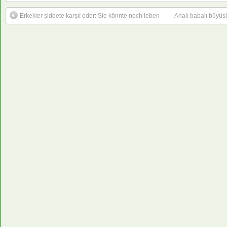
Erkekler şiddete karşı! oder: Sie könnte noch leben
Analı babalı büyüs