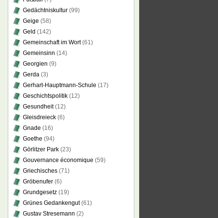
Gedächtniskultur
(99)
Geige
(58)
Geld
(142)
Gemeinschaft im Wort
(61)
Gemeinsinn
(14)
Georgien
(9)
Gerda
(3)
Gerhart-Hauptmann-Schule
(17)
Geschichtspolitik
(12)
Gesundheit
(12)
Gleisdreieck
(6)
Gnade
(16)
Goethe
(94)
Görlitzer Park
(23)
Gouvernance économique
(59)
Griechisches
(71)
Gröbenufer
(6)
Grundgesetz
(19)
Grünes Gedankengut
(61)
Gustav Stresemann
(2)