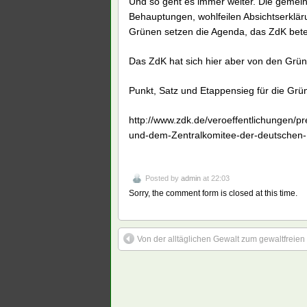
Und so geht es immer weiter. Die gemei
Behauptungen, wohlfeilen Absichtserklär
Grünen setzen die Agenda, das ZdK betet
Das ZdK hat sich hier aber von den Grü
Punkt, Satz und Etappensieg für die Grü
http://www.zdk.de/veroeffentlichungen/
und-dem-Zentralkomitee-der-deutschen-
Posted by
admin
at 22:03
Sorry, the comment form is closed at this time.
Von der alltäglichen Gewalt zum gewaltfreien