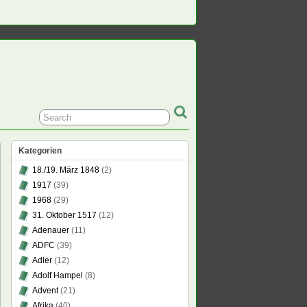
Kategorien
18./19. März 1848
(2)
1917
(39)
1968
(29)
31. Oktober 1517
(12)
Adenauer
(11)
ADFC
(39)
Adler
(12)
Adolf Hampel
(8)
Advent
(21)
Afrika
(40)