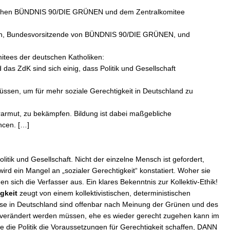
schen BÜNDNIS 90/DIE GRÜNEN und dem Zentralkomitee
oth, Bundesvorsitzende von BÜNDNIS 90/DIE GRÜNEN, und
itees der deutschen Katholiken:
 ZdK sind sich einig, dass Politik und Gesellschaft
sen, um für mehr soziale Gerechtigkeit in Deutschland zu
armut, zu bekämpfen. Bildung ist dabei maßgebliche
ncen. […]
Politik und Gesellschaft. Nicht der einzelne Mensch ist gefordert,
wird ein Mangel an „sozialer Gerechtigkeit“ konstatiert. Woher sie
 sich die Verfasser aus. Ein klares Bekenntnis zur Kollektiv-Ethik!
gkeit
zeugt von einem kollektivistischen, deterministischen
isse in Deutschland sind offenbar nach Meinung der Grünen und des
e verändert werden müssen, ehe es wieder gerecht zugehen kann im
ie Politik die Voraussetzungen für Gerechtigkeit schaffen, DANN