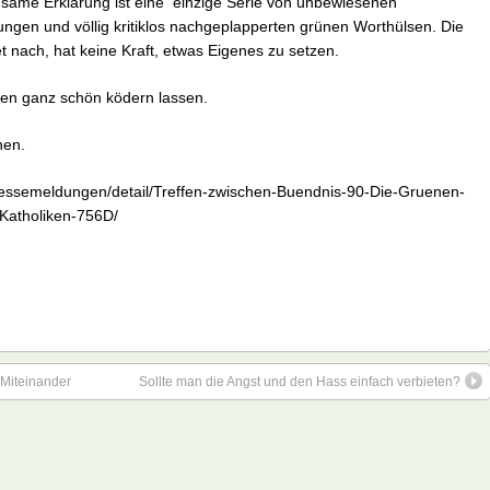
nsame Erklärung ist eine einzige Serie von unbewiesenen
ungen und völlig kritiklos nachgeplapperten grünen Worthülsen. Die
 nach, hat keine Kraft, etwas Eigenes zu setzen.
nen ganz schön ködern lassen.
nen.
pressemeldungen/detail/Treffen-zwischen-Buendnis-90-Die-Gruenen-
Katholiken-756D/
 Miteinander
Sollte man die Angst und den Hass einfach verbieten?