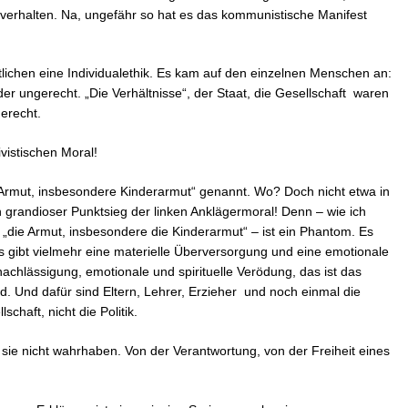
verhalten. Na, ungefähr so hat es das kommunistische Manifest
tlichen eine Individualethik. Es kam auf den einzelnen Menschen an:
er ungerecht. „Die Verhältnisse“, der Staat, die Gesellschaft waren
erecht.
ivistischen Moral!
 „Armut, insbesondere Kinderarmut“ genannt. Wo? Doch nicht etwa in
 grandioser Punktsieg der linken Anklägermoral! Denn – wie ich
die Armut, insbesondere die Kinderarmut“ – ist ein Phantom. Es
s gibt vielmehr eine materielle Überversorgung und eine emotionale
nachlässigung, emotionale und spirituelle Verödung, das ist das
. Und dafür sind Eltern, Lehrer, Erzieher und noch einmal die
schaft, nicht die Politik.
sie nicht wahrhaben. Von der Verantwortung, von der Freiheit eines