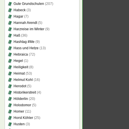
Gute Grundschulen
(207)
Habeck
(3)
Hagar
(7)
Hannah Arendt
(5)
Harzreise im Winter
(9)
Haß
(36)
Hashtag #Me
(9)
Hass und Hetze
(13)
Hebraica
(72)
Hegel
(1)
Heiligkeit
(8)
Heimat
(53)
Helmut Kohl
(16)
Herodot
(5)
Historikerstreit
(4)
Hölderlin
(20)
Holodomor
(5)
Homer
(11)
Horst Köhler
(25)
Husten
(3)