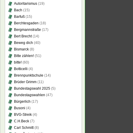
Autoritarismus
(19)
Bach
(15)
Barfuß
(15)
Berchtesgaden
(18)
Bergmannstraße
(17)
Bert Brecht
(14)
Beweg dich
(40)
Bismarck
(8)
Bitte zählen!
(51)
bitte!
(60)
Botticelli
(4)
Brennpunktschule
(14)
Brüder Grimm
(11)
Bundestagswahl 2025
(5)
Bundestagswahlen
(47)
Bürgerlich
(17)
Busoni
(4)
BVG-Streik
(4)
C.H.Beck
(7)
Carl Schmitt
(8)