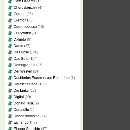
Cem Özdemir
(15)
Cheruskerpark
(4)
Corona
(25)
Cremona
(3)
Cuore tedesco
(10)
Currywurst
(7)
Dalinda
(9)
Dante
(27)
Das Böse
(126)
Das Gute
(117)
Demographie
(25)
Der Westen
(24)
Desiderius Erasmus von Rotterdam
(7)
Deutschstunde
(169)
Die Linke
(17)
Digital
(29)
Donald Tusk
(9)
Donatello
(1)
Donna moderna
(54)
Eichendorff
(5)
Eigene Gedichte
(47)