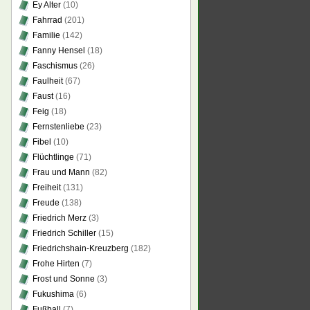
Ey Alter
(10)
Fahrrad
(201)
Familie
(142)
Fanny Hensel
(18)
Faschismus
(26)
Faulheit
(67)
Faust
(16)
Feig
(18)
Fernstenliebe
(23)
Fibel
(10)
Flüchtlinge
(71)
Frau und Mann
(82)
Freiheit
(131)
Freude
(138)
Friedrich Merz
(3)
Friedrich Schiller
(15)
Friedrichshain-Kreuzberg
(182)
Frohe Hirten
(7)
Frost und Sonne
(3)
Fukushima
(6)
Fußball
(7)