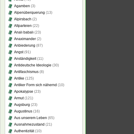
Agamben
(3)
Alpenüberquerung
(13)
Alpirsbach
(2)
Altparteien
(22)
Analı babalı
(23)
Anaximander
(2)
Anbiederung
(87)
Angst
(91)
Anständigkeit
(11)
Antideutsche Ideologie
(30)
Antifaschismus
(8)
Antike
(125)
Antiker Form sich nähernd
(10)
Apokalypse
(23)
Armut
(121)
Augsburg
(23)
Augustinus
(16)
Aus unserem Leben
(65)
Ausnahmezustand
(21)
Authentizität
(10)