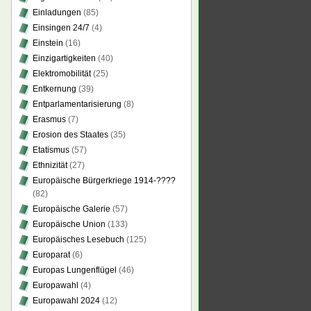
Einladungen
(85)
Einsingen 24/7
(4)
Einstein
(16)
Einzigartigkeiten
(40)
Elektromobilität
(25)
Entkernung
(39)
Entparlamentarisierung
(8)
Erasmus
(7)
Erosion des Staates
(35)
Etatismus
(57)
Ethnizität
(27)
Europäische Bürgerkriege 1914-????
(82)
Europäische Galerie
(57)
Europäische Union
(133)
Europäisches Lesebuch
(125)
Europarat
(6)
Europas Lungenflügel
(46)
Europawahl
(4)
Europawahl 2024
(12)