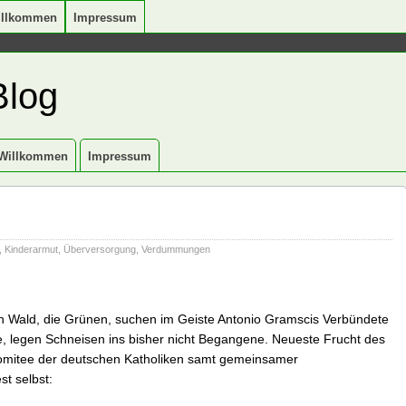
illkommen
Impressum
Blog
Willkommen
Impressum
,
Kinderarmut
,
Überversorgung
,
Verdummungen
den Wald, die Grünen, suchen im Geiste Antonio Gramscis Verbündete
, legen Schneisen ins bisher nicht Begangene. Neueste Frucht des
komitee der deutschen Katholiken samt gemeinsamer
st selbst: