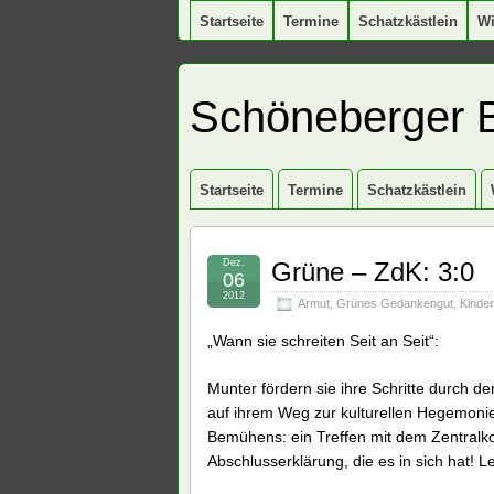
Startseite
Termine
Schatzkästlein
W
Schöneberger 
Startseite
Termine
Schatzkästlein
Dez.
Grüne – ZdK: 3:0
06
2012
Armut
,
Grünes Gedankengut
,
Kinder
„Wann sie schreiten Seit an Seit“:
Munter fördern sie ihre Schritte durch 
auf ihrem Weg zur kulturellen Hegemonie
Bemühens: ein Treffen mit dem Zentral
Abschlusserklärung, die es in sich hat! Le