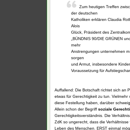
Zum heutigen Treffen zwi
der deutschen
Katholiken erklären Claudia R
Alois
Glück, Präsident des Zentralkom
„BÜNDNIS 90/DIE GRÜNEN und das
mehr
Anstrengungen unternehmen müs
sorgen
und Armut, insbesondere Kinder
Voraussetzung für Aufstiegscha
Auffallend: Die Botschaft richtet sich an 
etwas für Gerechtigkeit zu tun. Vielmehr 
diese Festellung haben, darüber schweigen
Allein schon der Begriff
soziale Gerechti
Gerechtigkeitsverständnis. Die Verhältn
ZdK so ungerecht, dass die Verhältniss
Leben des Menschen. ERST einmal möge d