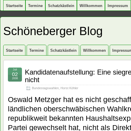
Startseite
Termine
Schatzkästlein
Willkommen
Impressum
Schöneberger Blog
Startseite
Termine
Schatzkästlein
Willkommen
Impressu
Juli
Kandidatenaufstellung: Eine siegre
02
nicht
2008
Bundestagswahlen
,
Horst Köhler
Oswald Metzger hat es nicht geschaf
ländlichen oberschwäbischen Wahlkre
republikweit bekannten Haushaltsexp
Partei gewechselt hat, nicht als Direk