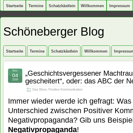
Startseite
Termine
Schatzkästlein
Willkommen
Impressum
Schöneberger Blog
Startseite
Termine
Schatzkästlein
Willkommen
Impressu
Nov.
„Geschichtsvergessener Machtrau
04
gescheitert“, oder: das ABC der 
2008
Das Böse
,
Positive Kommunikation
Immer wieder werde ich gefragt: Was 
Unterschied zwischen Positiver Kom
Negativpropaganda? Gib uns Beispiel
Negativpropaganda
!