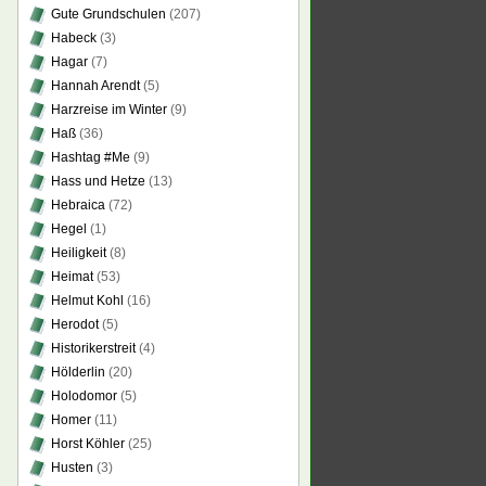
Gute Grundschulen
(207)
Habeck
(3)
Hagar
(7)
Hannah Arendt
(5)
Harzreise im Winter
(9)
Haß
(36)
Hashtag #Me
(9)
Hass und Hetze
(13)
Hebraica
(72)
Hegel
(1)
Heiligkeit
(8)
Heimat
(53)
Helmut Kohl
(16)
Herodot
(5)
Historikerstreit
(4)
Hölderlin
(20)
Holodomor
(5)
Homer
(11)
Horst Köhler
(25)
Husten
(3)