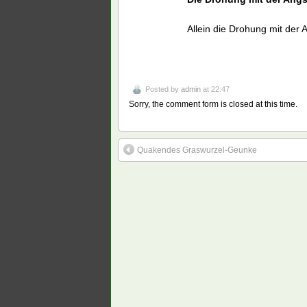
Allein die Drohung mit der A
Posted by
admin
at 22:47
Sorry, the comment form is closed at this time.
Quakendes Graswurzel-Geunke