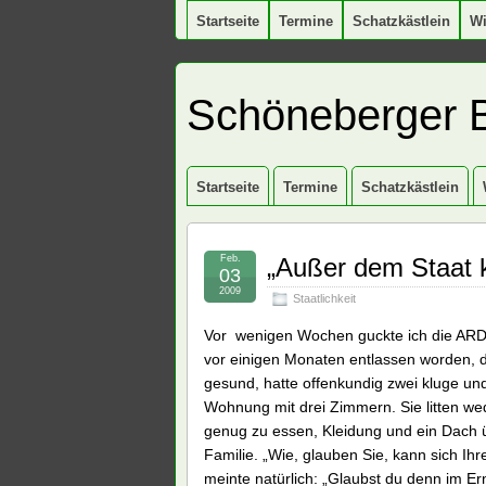
Startseite
Termine
Schatzkästlein
W
Schöneberger 
Startseite
Termine
Schatzkästlein
Feb.
„Außer dem Staat k
03
2009
Staatlichkeit
Vor wenigen Wochen guckte ich die ARD
vor einigen Monaten entlassen worden, da
gesund, hatte offenkundig zwei kluge un
Wohnung mit drei Zimmern. Sie litten w
genug zu essen, Kleidung und ein Dach ü
Familie. „Wie, glauben Sie, kann sich Ihr
meinte natürlich: „Glaubst du denn im Er