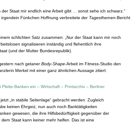
 der Staat mir endlich eine Arbeit gibt … sonst sehe ich schwarz.“
 irgendein Fünkchen Hoffnung verbreitete der
Tagesthemen
-Bericht
n einem schlichten Satz zusammen: „Nur der Staat kann mir noch
beitslosen signalisieren inständig und flehentlich ihre
taat (und der Mutter Bundesrepublik).
h gestern nach getaner
Body-Shape-
Arbeit im Fitness-Studio den
nzlerin Merkel mit einer ganz ähnlichen Aussage zitiert:
i Pleite-Banken ein – Wirtschaft – Printarchiv – Berliner
etzt „in stabile Seitenlage“ gebracht werden. Zugleich
habe keinen Ehrgeiz, nun auch noch Banktätigkeiten
nken gewesen, die ihre Hilfsbedürftigkeit gegenüber der
ßer dem Staat kann keiner mehr helfen. Das ist eine