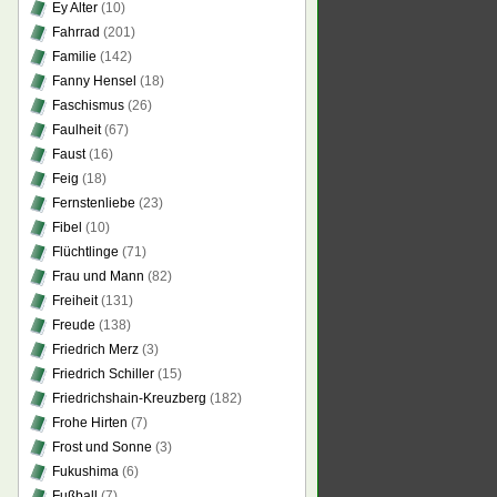
Ey Alter
(10)
Fahrrad
(201)
Familie
(142)
Fanny Hensel
(18)
Faschismus
(26)
Faulheit
(67)
Faust
(16)
Feig
(18)
Fernstenliebe
(23)
Fibel
(10)
Flüchtlinge
(71)
Frau und Mann
(82)
Freiheit
(131)
Freude
(138)
Friedrich Merz
(3)
Friedrich Schiller
(15)
Friedrichshain-Kreuzberg
(182)
Frohe Hirten
(7)
Frost und Sonne
(3)
Fukushima
(6)
Fußball
(7)