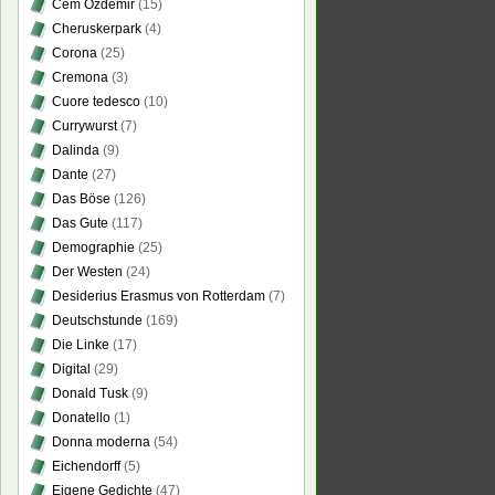
Cem Özdemir
(15)
Cheruskerpark
(4)
Corona
(25)
Cremona
(3)
Cuore tedesco
(10)
Currywurst
(7)
Dalinda
(9)
Dante
(27)
Das Böse
(126)
Das Gute
(117)
Demographie
(25)
Der Westen
(24)
Desiderius Erasmus von Rotterdam
(7)
Deutschstunde
(169)
Die Linke
(17)
Digital
(29)
Donald Tusk
(9)
Donatello
(1)
Donna moderna
(54)
Eichendorff
(5)
Eigene Gedichte
(47)