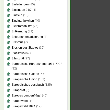
Einladungen
(85)
Einsingen 24/7
(4)
Einstein
(16)
Einzigartigkeiten
(40)
Elektromobilität
(25)
Entkernung
(39)
Entparlamentarisierung
(8)
Erasmus
(7)
Erosion des Staates
(35)
Etatismus
(57)
Ethnizität
(27)
Europäische Bürgerkriege 1914-????
(82)
Europäische Galerie
(57)
Europäische Union
(133)
Europäisches Lesebuch
(125)
Europarat
(6)
Europas Lungenflügel
(46)
Europawahl
(4)
Europawahl 2024
(12)