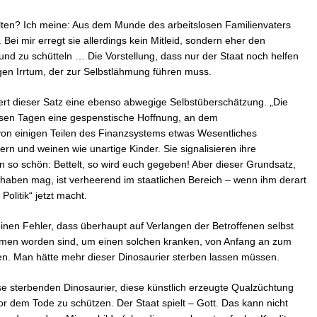
lten? Ich meine: Aus dem Munde des arbeitslosen Familienvaters
t“. Bei mir erregt sie allerdings kein Mitleid, sondern eher den
und zu schütteln … Die Vorstellung, dass nur der Staat noch helfen
gen Irrtum, der zur Selbstlähmung führen muss.
iert dieser Satz eine ebenso abwegige Selbstüberschätzung. „Die
diesen Tagen eine gespenstische Hoffnung, an dem
on einigen Teilen des Finanzsystems etwas Wesentliches
n und weinen wie unartige Kinder. Sie signalisieren ihre
enn so schön: Bettelt, so wird euch gegeben! Aber dieser Grundsatz,
haben mag, ist verheerend im staatlichen Bereich – wenn ihm derart
Politik“ jetzt macht.
einen Fehler, dass überhaupt auf Verlangen der Betroffenen selbst
mmen worden sind, um einen solchen kranken, von Anfang an zum
en. Man hätte mehr dieser Dinosaurier sterben lassen müssen.
ese sterbenden Dinosaurier, diese künstlich erzeugte Qualzüchtung
r dem Tode zu schützen. Der Staat spielt – Gott. Das kann nicht