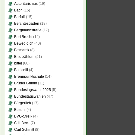
Autoritarismus
(19)
Bach
(15)
Barfuß
(15)
Berchtesgaden
(18)
Bergmannstraße
(17)
Bert Brecht
(14)
Beweg dich
(40)
Bismarck
(8)
Bitte zählen!
(51)
bitte!
(60)
Botticelli
(4)
Brennpunktschule
(14)
Brüder Grimm
(11)
Bundestagswahl 2025
(5)
Bundestagswahlen
(47)
Bürgerlich
(17)
Busoni
(4)
BVG-Streik
(4)
C.H.Beck
(7)
Carl Schmitt
(8)