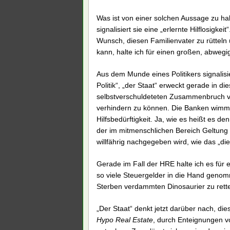
Was ist von einer solchen Aussage zu ha
signalisiert sie eine „erlernte Hilflosigkei
Wunsch, diesen Familienvater zu rütteln 
kann, halte ich für einen großen, abwegi
Aus dem Munde eines Politikers signalis
Politik“, „der Staat“ erweckt gerade in 
selbstverschuldeteten Zusammenbruch v
verhindern zu können. Die Banken wimmer
Hilfsbedürftigkeit. Ja, wie es heißt es d
der im mitmenschlichen Bereich Geltung 
willfährig nachgegeben wird, wie das „die 
Gerade im Fall der HRE halte ich es für 
so viele Steuergelder in die Hand geno
Sterben verdammten Dinosaurier zu rett
„Der Staat“ denkt jetzt darüber nach, di
Hypo Real Estate
, durch Enteignungen vo