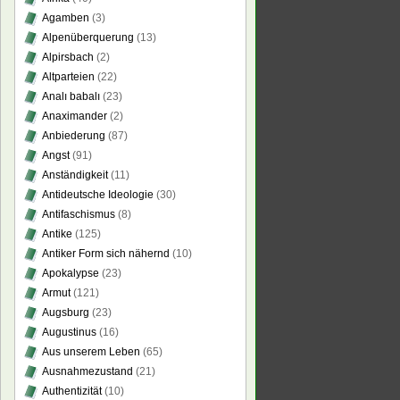
Agamben
(3)
Alpenüberquerung
(13)
Alpirsbach
(2)
Altparteien
(22)
Analı babalı
(23)
Anaximander
(2)
Anbiederung
(87)
Angst
(91)
Anständigkeit
(11)
Antideutsche Ideologie
(30)
Antifaschismus
(8)
Antike
(125)
Antiker Form sich nähernd
(10)
Apokalypse
(23)
Armut
(121)
Augsburg
(23)
Augustinus
(16)
Aus unserem Leben
(65)
Ausnahmezustand
(21)
Authentizität
(10)