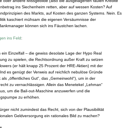
e oder andere Missgebilde (also die ausgelagerten faulen Kredite
denbetrag ins Siechenheim retten, aber auf wessen Kosten? Auf
undprinzipien des Markts, auf Kosten des ganzen Systems. Nein. Es
litik kaschiert mühsam die eigenen Versäumnisse der
 Bankmanager können sich ins Fäustchen lachen.
gen ins Feld
:
 ein Einzelfall – die gewiss desolate Lage der Hypo Real
hung zu spielen, die Rechtsordnung außer Kraft zu setzen
owers (er hält knapp 25 Prozent der HRE-Aktien) mit der
d es genügt der Verweis auf reichlich nebulöse Gründe
 als „öffentliches Gut“, das „Gemeinwohl“), um in der
cht zu vernachlässigen. Allein das Menetekel „Lehman“
us, um die Bail-out-Maschine anzuwerfen und die
ungspumpe zu erhöhen.
rger nicht zumindest das Recht, sich von der Plausibilität
onalen Geldversorgung ein rationales Bild zu machen?
t