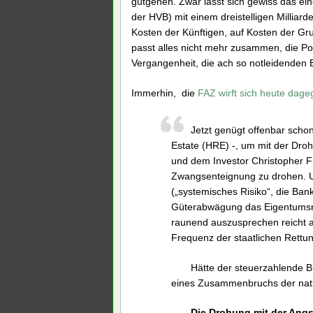
gutgehen. Zwar lässt sich gewiss das ein
der HVB) mit einem dreistelligen Milliar
Kosten der Künftigen, auf Kosten der Gr
passt alles nicht mehr zusammen, die Po
Vergangenheit, die ach so notleidenden
Immerhin, die
FAZ wirft sich heute dage
Jetzt genügt offenbar schon
Estate (HRE) -, um mit der Dro
und dem Investor Christopher Fl
Zwangsenteignung zu drohen. Un
(„systemisches Risiko“, die Bank
Güterabwägung das Eigentumsre
raunend auszusprechen reicht a
Frequenz der staatlichen Rett
Hätte der steuerzahlende Bü
eines Zusammenbruchs der nati
Die Drohung mit der Angs