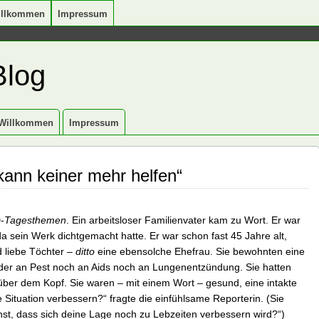
illkommen
Impressum
Blog
Willkommen
Impressum
ann keiner mehr helfen“
-
Tagesthemen
. Ein arbeitsloser Familienvater kam zu Wort. Er war
 sein Werk dichtgemacht hatte. Er war schon fast 45 Jahre alt,
d liebe Töchter –
ditto
eine ebensolche Ehefrau. Sie bewohnten eine
eder an Pest noch an Aids noch an Lungenentzündung. Sie hatten
ber dem Kopf. Sie waren – mit einem Wort – gesund, eine intakte
e Situation verbessern?“ fragte die einfühlsame Reporterin. (Sie
nst, dass sich deine Lage noch zu Lebzeiten verbessern wird?“)