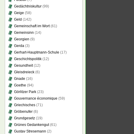
Gedächtniskultur
(99)
Geige
(58)
Geld
(142)
Gemeinschaft im Wort
(61)
Gemeinsinn
(14)
Georgien
(9)
Gerda
(3)
Gerhart-Hauptmann-Schule
(17)
Geschichtspolitik
(12)
Gesundheit
(12)
Gleisdreieck
(6)
Gnade
(16)
Goethe
(94)
Görlitzer Park
(23)
Gouvernance économique
(59)
Griechisches
(71)
Gröbenufer
(6)
Grundgesetz
(19)
Grünes Gedankengut
(61)
Gustav Stresemann
(2)