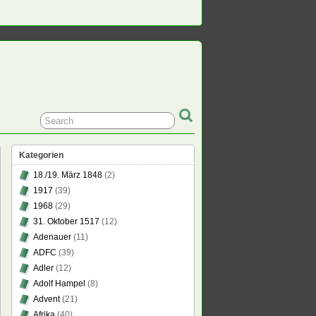
Kategorien
18./19. März 1848
(2)
1917
(39)
1968
(29)
31. Oktober 1517
(12)
Adenauer
(11)
ADFC
(39)
Adler
(12)
Adolf Hampel
(8)
Advent
(21)
Afrika
(40)