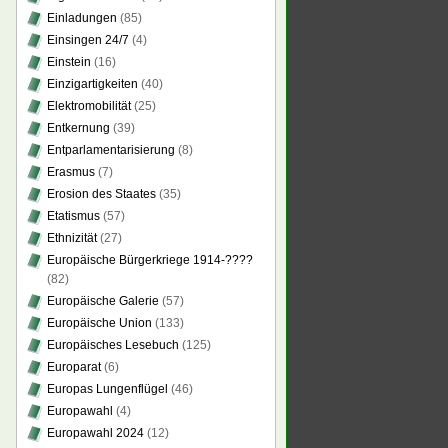
Einladungen
(85)
Einsingen 24/7
(4)
Einstein
(16)
Einzigartigkeiten
(40)
Elektromobilität
(25)
Entkernung
(39)
Entparlamentarisierung
(8)
Erasmus
(7)
Erosion des Staates
(35)
Etatismus
(57)
Ethnizität
(27)
Europäische Bürgerkriege 1914-????
(82)
Europäische Galerie
(57)
Europäische Union
(133)
Europäisches Lesebuch
(125)
Europarat
(6)
Europas Lungenflügel
(46)
Europawahl
(4)
Europawahl 2024
(12)