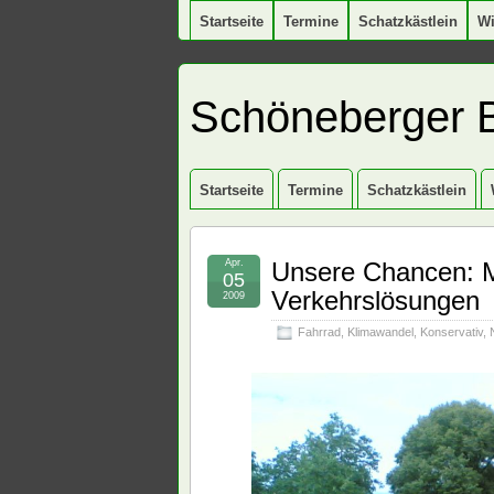
Startseite
Termine
Schatzkästlein
W
Schöneberger 
Startseite
Termine
Schatzkästlein
Apr.
Unsere Chancen: M
05
Verkehrslösungen
2009
Fahrrad
,
Klimawandel
,
Konservativ
,