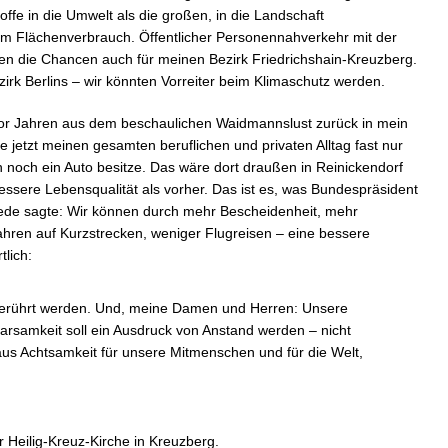
fe in die Umwelt als die großen, in die Landschaft
m Flächenverbrauch. Öffentlicher Personennahverkehr mit der
en die Chancen auch für meinen Bezirk Friedrichshain-Kreuzberg.
zirk Berlins – wir könnten Vorreiter beim Klimaschutz werden.
n vor Jahren aus dem beschaulichen Waidmannslust zurück in mein
e jetzt meinen gesamten beruflichen und privaten Alltag fast nur
 noch ein Auto besitze. Das wäre dort draußen in Reinickendorf
essere Lebensqualität als vorher. Das ist es, was Bundespräsident
r Rede sagte: Wir können durch mehr Bescheidenheit, mehr
hren auf Kurzstrecken, weniger Flugreisen – eine bessere
tlich:
 berührt werden. Und, meine Damen und Herren: Unsere
arsamkeit soll ein Ausdruck von Anstand werden – nicht
aus Achtsamkeit für unsere Mitmenschen und für die Welt,
r Heilig-Kreuz-Kirche in Kreuzberg.