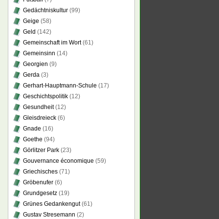
Gedächtniskultur
(99)
Geige
(58)
Geld
(142)
Gemeinschaft im Wort
(61)
Gemeinsinn
(14)
Georgien
(9)
Gerda
(3)
Gerhart-Hauptmann-Schule
(17)
Geschichtspolitik
(12)
Gesundheit
(12)
Gleisdreieck
(6)
Gnade
(16)
Goethe
(94)
Görlitzer Park
(23)
Gouvernance économique
(59)
Griechisches
(71)
Gröbenufer
(6)
Grundgesetz
(19)
Grünes Gedankengut
(61)
Gustav Stresemann
(2)