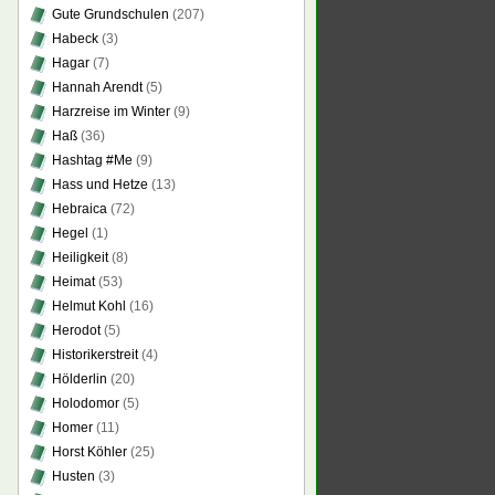
Gute Grundschulen
(207)
Habeck
(3)
Hagar
(7)
Hannah Arendt
(5)
Harzreise im Winter
(9)
Haß
(36)
Hashtag #Me
(9)
Hass und Hetze
(13)
Hebraica
(72)
Hegel
(1)
Heiligkeit
(8)
Heimat
(53)
Helmut Kohl
(16)
Herodot
(5)
Historikerstreit
(4)
Hölderlin
(20)
Holodomor
(5)
Homer
(11)
Horst Köhler
(25)
Husten
(3)