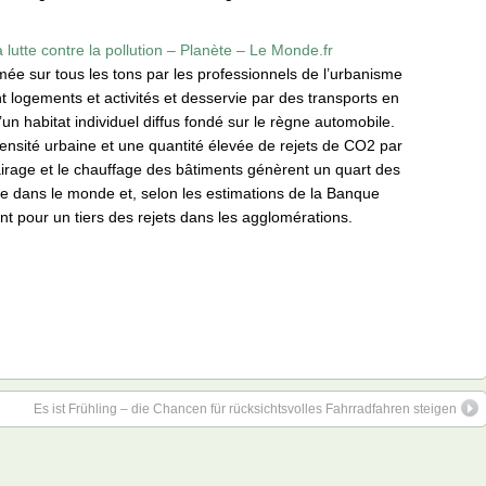
a lutte contre la pollution – Planète – Le Monde.fr
mée sur tous les tons par les professionnels de l’urbanisme
 logements et activités et desservie par des transports en
n habitat individuel diffus fondé sur le règne automobile.
densité urbaine et une quantité élevée de rejets de CO2 par
airage et le chauffage des bâtiments génèrent un quart des
re dans le monde et, selon les estimations de la Banque
nt pour un tiers des rejets dans les agglomérations.
Es ist Frühling – die Chancen für rücksichtsvolles Fahrradfahren steigen