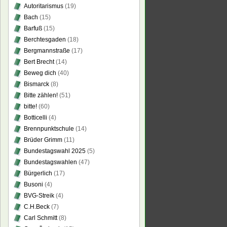
Autoritarismus
(19)
Bach
(15)
Barfuß
(15)
Berchtesgaden
(18)
Bergmannstraße
(17)
Bert Brecht
(14)
Beweg dich
(40)
Bismarck
(8)
Bitte zählen!
(51)
bitte!
(60)
Botticelli
(4)
Brennpunktschule
(14)
Brüder Grimm
(11)
Bundestagswahl 2025
(5)
Bundestagswahlen
(47)
Bürgerlich
(17)
Busoni
(4)
BVG-Streik
(4)
C.H.Beck
(7)
Carl Schmitt
(8)