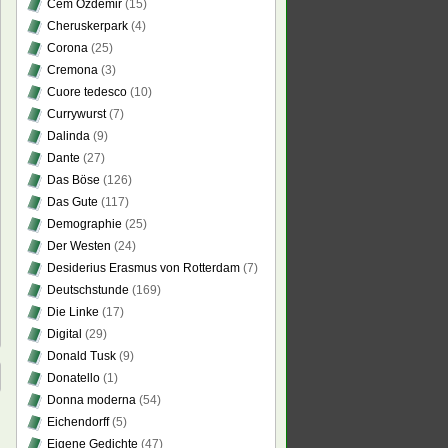
Cem Özdemir
(15)
Cheruskerpark
(4)
Corona
(25)
Cremona
(3)
Cuore tedesco
(10)
Currywurst
(7)
Dalinda
(9)
Dante
(27)
Das Böse
(126)
Das Gute
(117)
Demographie
(25)
Der Westen
(24)
Desiderius Erasmus von Rotterdam
(7)
Deutschstunde
(169)
Die Linke
(17)
Digital
(29)
Donald Tusk
(9)
Donatello
(1)
Donna moderna
(54)
Eichendorff
(5)
Eigene Gedichte
(47)