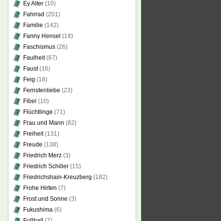
Ey Alter
(10)
Fahrrad
(201)
Familie
(142)
Fanny Hensel
(18)
Faschismus
(26)
Faulheit
(67)
Faust
(16)
Feig
(18)
Fernstenliebe
(23)
Fibel
(10)
Flüchtlinge
(71)
Frau und Mann
(82)
Freiheit
(131)
Freude
(138)
Friedrich Merz
(3)
Friedrich Schiller
(15)
Friedrichshain-Kreuzberg
(182)
Frohe Hirten
(7)
Frost und Sonne
(3)
Fukushima
(6)
Fußball
(7)