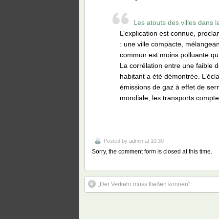
Les atouts des villes dans l
L’explication est connue, procla
: une ville compacte, mélangeant
commun est moins polluante qu’u
La corrélation entre une faible 
habitant a été démontrée. L’écl
émissions de gaz à effet de ser
mondiale, les transports compte
Posted by
admin
at 10:30
Sorry, the comment form is closed at this time.
„Der Verkehr muss fließen können“