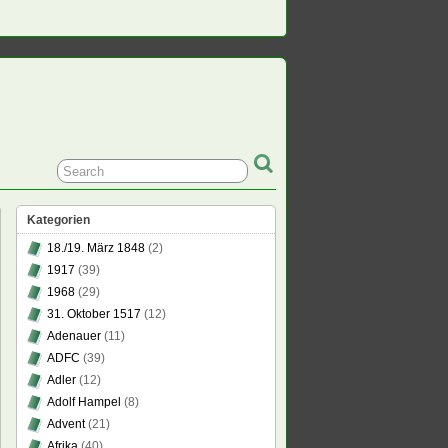
Kategorien
18./19. März 1848
(2)
1917
(39)
1968
(29)
31. Oktober 1517
(12)
Adenauer
(11)
ADFC
(39)
Adler
(12)
Adolf Hampel
(8)
Advent
(21)
Afrika
(40)