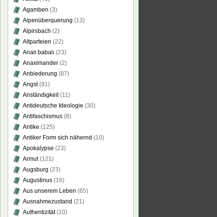
Agamben
(3)
Alpenüberquerung
(13)
Alpirsbach
(2)
Altparteien
(22)
Analı babalı
(23)
Anaximander
(2)
Anbiederung
(87)
Angst
(91)
Anständigkeit
(11)
Antideutsche Ideologie
(30)
Antifaschismus
(8)
Antike
(125)
Antiker Form sich nähernd
(10)
Apokalypse
(23)
Armut
(121)
Augsburg
(23)
Augustinus
(16)
Aus unserem Leben
(65)
Ausnahmezustand
(21)
Authentizität
(10)