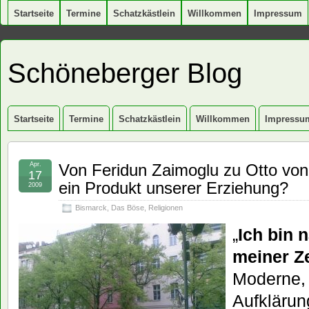
Startseite
Termine
Schatzkästlein
Willkommen
Impressum
Schöneberger Blog
Startseite
Termine
Schatzkästlein
Willkommen
Impressu
Apr.
Von Feridun Zaimoglu zu Otto von 
17
ein Produkt unserer Erziehung?
2009
Bismarck
,
Das Böse
,
Religionen
„
Ich bin 
meiner Ze
Moderne, i
Aufklärun