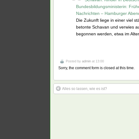
Bundesbildungsministerin: Früh
Nachrichten – Hamburger Abend
Die Zukunft liege in einer viel
betonte Schavan und verwies au
begonnen werden, etwa im Alter 
Posted by
admin
at 13:00
Sorry, the comment form is closed at this time.
Alles so lassen, wie es ist?