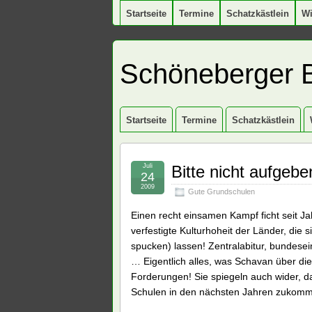
Startseite
Termine
Schatzkästlein
W
Schöneberger 
Startseite
Termine
Schatzkästlein
Juli
Bitte nicht aufgeb
24
2009
Gute Grundschulen
Einen recht einsamen Kampf ficht seit 
verfestigte Kulturhoheit der Länder, die 
spucken) lassen! Zentralabitur, bundese
… Eigentlich alles, was Schavan über die l
Forderungen! Sie spiegeln auch wider, d
Schulen in den nächsten Jahren zukomm