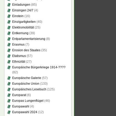
Einladungen
(85)
Einsingen 24/7
(4)
Einstein
(16)
Einzigartigkeiten
(40)
Elektromobilität
(25)
Entkernung
(39)
Entparlamentarisierung
(8)
Erasmus
(7)
Erosion des Staates
(35)
Etatismus
(57)
Ethnizität
(27)
Europäische Bürgerkriege 1914-????
(82)
Europäische Galerie
(57)
Europäische Union
(133)
Europäisches Lesebuch
(125)
Europarat
(6)
Europas Lungenflügel
(46)
Europawahl
(4)
Europawahl 2024
(12)