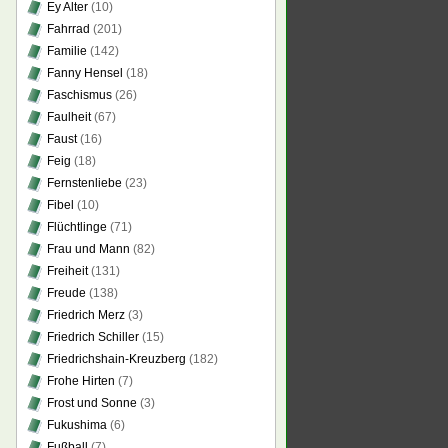
Ey Alter
(10)
Fahrrad
(201)
Familie
(142)
Fanny Hensel
(18)
Faschismus
(26)
Faulheit
(67)
Faust
(16)
Feig
(18)
Fernstenliebe
(23)
Fibel
(10)
Flüchtlinge
(71)
Frau und Mann
(82)
Freiheit
(131)
Freude
(138)
Friedrich Merz
(3)
Friedrich Schiller
(15)
Friedrichshain-Kreuzberg
(182)
Frohe Hirten
(7)
Frost und Sonne
(3)
Fukushima
(6)
Fußball
(7)