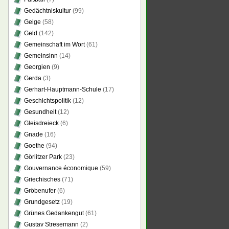
Gedächtniskultur
(99)
Geige
(58)
Geld
(142)
Gemeinschaft im Wort
(61)
Gemeinsinn
(14)
Georgien
(9)
Gerda
(3)
Gerhart-Hauptmann-Schule
(17)
Geschichtspolitik
(12)
Gesundheit
(12)
Gleisdreieck
(6)
Gnade
(16)
Goethe
(94)
Görlitzer Park
(23)
Gouvernance économique
(59)
Griechisches
(71)
Gröbenufer
(6)
Grundgesetz
(19)
Grünes Gedankengut
(61)
Gustav Stresemann
(2)