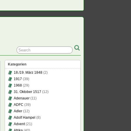
Kategorien
18./19. März 1848
(2)
1917
(39)
1968
(29)
31. Oktober 1517
(12)
Adenauer
(11)
ADFC
(39)
Adler
(12)
Adolf Hampel
(8)
Advent
(21)
Afrika
(40)