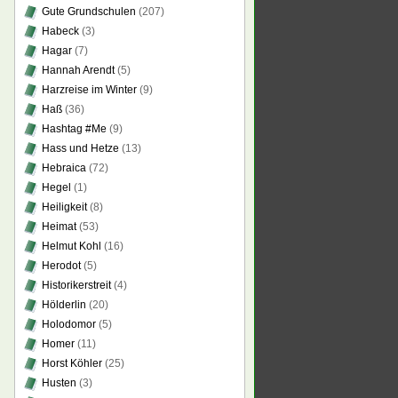
Gute Grundschulen
(207)
Habeck
(3)
Hagar
(7)
Hannah Arendt
(5)
Harzreise im Winter
(9)
Haß
(36)
Hashtag #Me
(9)
Hass und Hetze
(13)
Hebraica
(72)
Hegel
(1)
Heiligkeit
(8)
Heimat
(53)
Helmut Kohl
(16)
Herodot
(5)
Historikerstreit
(4)
Hölderlin
(20)
Holodomor
(5)
Homer
(11)
Horst Köhler
(25)
Husten
(3)