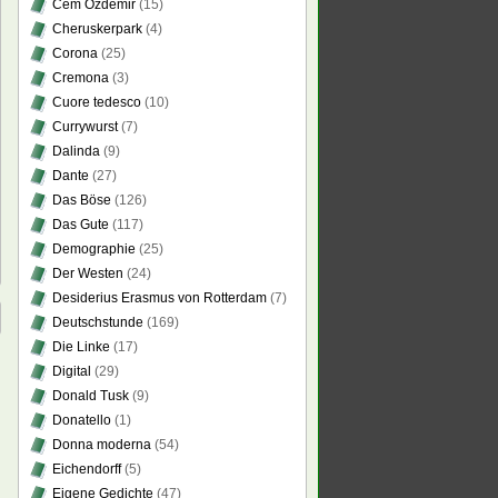
Cem Özdemir
(15)
Cheruskerpark
(4)
Corona
(25)
Cremona
(3)
Cuore tedesco
(10)
Currywurst
(7)
Dalinda
(9)
Dante
(27)
Das Böse
(126)
Das Gute
(117)
Demographie
(25)
Der Westen
(24)
Desiderius Erasmus von Rotterdam
(7)
Deutschstunde
(169)
Die Linke
(17)
Digital
(29)
Donald Tusk
(9)
Donatello
(1)
Donna moderna
(54)
Eichendorff
(5)
Eigene Gedichte
(47)