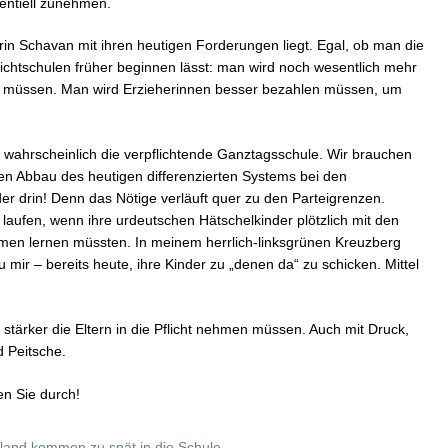
nentiell zunehmen.
erin Schavan mit ihren heutigen Forderungen liegt. Egal, ob man die
flichtschulen früher beginnen lässt: man wird noch wesentlich mehr
en müssen. Man wird Erzieherinnen besser bezahlen müssen, um
wahrscheinlich die verpflichtende Ganztagsschule. Wir brauchen
den Abbau des heutigen differenzierten Systems bei den
er drin! Denn das Nötige verläuft quer zu den Parteigrenzen.
 laufen, wenn ihre urdeutschen Hätschelkinder plötzlich mit den
en lernen müssten. In meinem herrlich-linksgrünen Kreuzberg
 mir – bereits heute, ihre Kinder zu „denen da“ zu schicken. Mittel
stärker die Eltern in die Pflicht nehmen müssen. Auch mit Druck,
 Peitsche.
en Sie durch!
land kommen zu spät in die Schule –