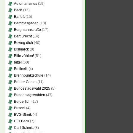
Autoritarismus
(19)
Bach
(15)
Barfuß
(15)
Berchtesgaden
(18)
Bergmannstraße
(17)
Bert Brecht
(14)
Beweg dich
(40)
Bismarck
(8)
Bitte zählen!
(51)
bitte!
(60)
Botticelli
(4)
Brennpunktschule
(14)
Brüder Grimm
(11)
Bundestagswahl 2025
(5)
Bundestagswahlen
(47)
Bürgerlich
(17)
Busoni
(4)
BVG-Streik
(4)
C.H.Beck
(7)
Carl Schmitt
(8)