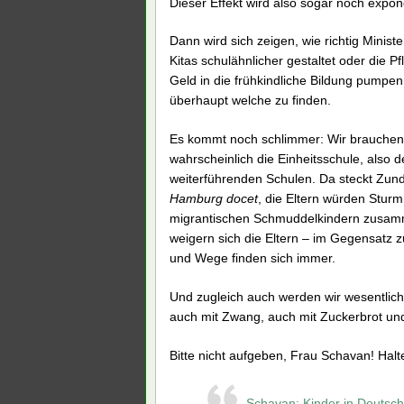
Dieser Effekt wird also sogar noch expo
Dann wird sich zeigen, wie richtig Minist
Kitas schulähnlicher gestaltet oder die P
Geld in die frühkindliche Bildung pump
überhaupt welche zu finden.
Es kommt noch schlimmer: Wir brauchen 
wahrscheinlich die Einheitsschule, also 
weiterführenden Schulen. Da steckt Zund
Hamburg docet
, die Eltern würden Sturm
migrantischen Schmuddelkindern zusamm
weigern sich die Eltern – im Gegensatz zu
und Wege finden sich immer.
Und zugleich auch werden wir wesentlich 
auch mit Zwang, auch mit Zuckerbrot und
Bitte nicht aufgeben, Frau Schavan! Halt
Schavan: Kinder in Deutsch