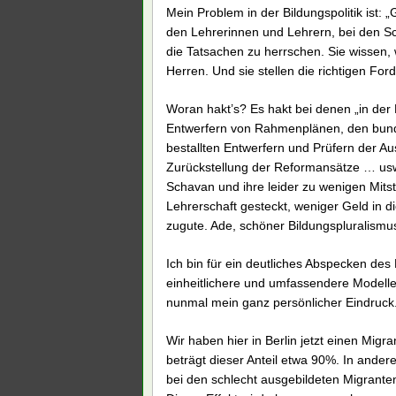
Mein Problem in der Bildungspolitik ist: 
den Lehrerinnen und Lehrern, bei den Schu
die Tatsachen zu herrschen. Sie wissen
Herren. Und sie stellen die richtigen For
Woran hakt’s?
Es hakt bei denen „in der 
Entwerfern von Rahmenplänen, den bund
bestallten Entwerfern und Prüfern der
Zurückstellung der Reformansätze … usw
Schavan und ihre leider zu wenigen Mitst
Lehrerschaft gesteckt, weniger Geld in d
zugute. Ade, schöner Bildungspluralismu
Ich bin für ein deutliches Abspecken des
einheitlichere und umfassendere Modelle in
nunmal mein ganz persönlicher Eindruck
Wir haben hier in Berlin jetzt einen Mig
beträgt dieser Anteil etwa 90%. In ander
bei den schlecht ausgebildeten Migranten