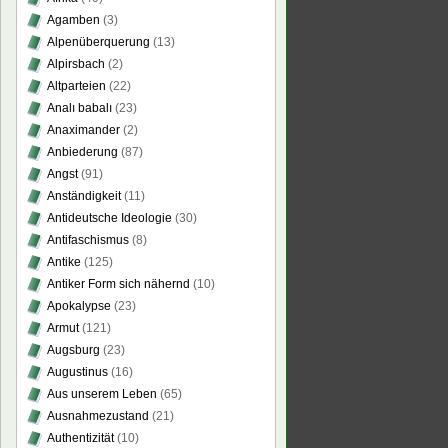
Agamben
(3)
Alpenüberquerung
(13)
Alpirsbach
(2)
Altparteien
(22)
Analı babalı
(23)
Anaximander
(2)
Anbiederung
(87)
Angst
(91)
Anständigkeit
(11)
Antideutsche Ideologie
(30)
Antifaschismus
(8)
Antike
(125)
Antiker Form sich nähernd
(10)
Apokalypse
(23)
Armut
(121)
Augsburg
(23)
Augustinus
(16)
Aus unserem Leben
(65)
Ausnahmezustand
(21)
Authentizität
(10)