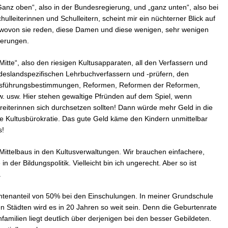
„Ganz oben“, also in der Bundesregierung, und „ganz unten“, also bei
lleiterinnen und Schulleitern, scheint mir ein nüchterner Blick auf
, wovon sie reden, diese Damen und diese wenigen, sehr wenigen
derungen.
Mitte“, also den riesigen Kultusapparaten, all den Verfassern und
eslandspezifischen Lehrbuchverfassern und -prüfern, den
 Ausführungsbestimmungen, Reformen, Reformen der Reformen,
. usw. Hier stehen gewaltige Pfründen auf dem Spiel, wenn
reiterinnen sich durchsetzen sollten! Dann würde mehr Geld in die
ie Kultusbürokratie. Das gute Geld käme den Kindern unmittelbar
s!
 Mittelbaus in den Kultusverwaltungen. Wir brauchen einfachere,
 der Bildungspolitik. Vielleicht bin ich ungerecht. Aber so ist
.
rantenanteil von 50% bei den Einschulungen. In meiner Grundschule
en Städten wird es in 20 Jahren so weit sein. Denn die Geburtenrate
familien liegt deutlich über derjenigen bei den besser Gebildeten.