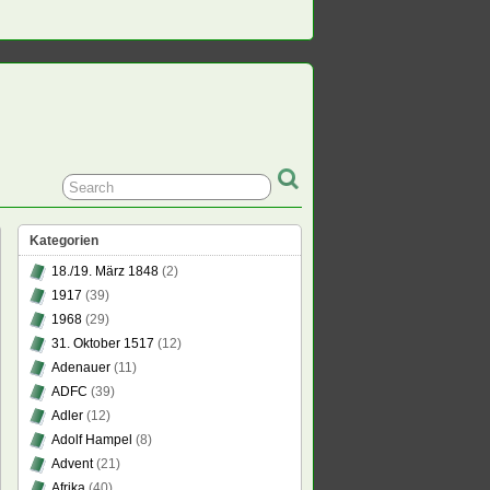
Kategorien
18./19. März 1848
(2)
1917
(39)
1968
(29)
31. Oktober 1517
(12)
Adenauer
(11)
ADFC
(39)
Adler
(12)
Adolf Hampel
(8)
Advent
(21)
Afrika
(40)