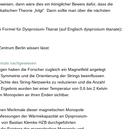
uweisen, dann wäre dies ein
königlicher
Beweis dafür, dass die
ikalischen Theorie „folgt“. Dann sollte man über die nächsten
Formel für Dysprosium-Titanat (auf Englisch dysprosium titanate)
:
Zentrum Berlin wissen lässt:
tmals nachgewiesen
n haben die Forscher zugleich ein Magnetfeld angelegt.
 Symmetrie und die Orientierung der Strings beeinflussen.
Dichte des String-Netzwerks zu reduzieren und die Anzahl
 Ergebnis wurden bei einer Temperatur von 0,6 bis 2 Kelvin
en Monopolen an ihren Enden sichtbar.
schen Merkmale dieser magnetischen Monopole
Messungen der Wärmekapazität an Dysprosium-
ie von Bastian Klemke HZB durchgeführten
die Existenz der magnetischen Monopole und