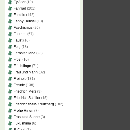
Ey Alter
(10)
Fahrrad
(201)
Familie
(142)
Fanny Hensel
(18)
Faschismus
(26)
Faulheit
(67)
Faust
(16)
Feig
(18)
Fernstenliebe
(23)
Fibel
(10)
Flüchtlinge
(71)
Frau und Mann
(82)
Freiheit
(131)
Freude
(138)
Friedrich Merz
(3)
Friedrich Schiller
(15)
Friedrichshain-Kreuzberg
(182)
Frohe Hirten
(7)
Frost und Sonne
(3)
Fukushima
(6)
Fußball
(7)