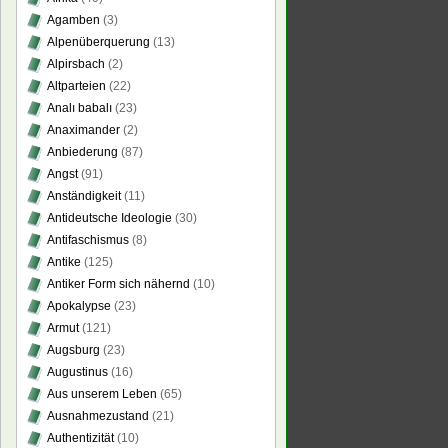
Agamben
(3)
Alpenüberquerung
(13)
Alpirsbach
(2)
Altparteien
(22)
Analı babalı
(23)
Anaximander
(2)
Anbiederung
(87)
Angst
(91)
Anständigkeit
(11)
Antideutsche Ideologie
(30)
Antifaschismus
(8)
Antike
(125)
Antiker Form sich nähernd
(10)
Apokalypse
(23)
Armut
(121)
Augsburg
(23)
Augustinus
(16)
Aus unserem Leben
(65)
Ausnahmezustand
(21)
Authentizität
(10)