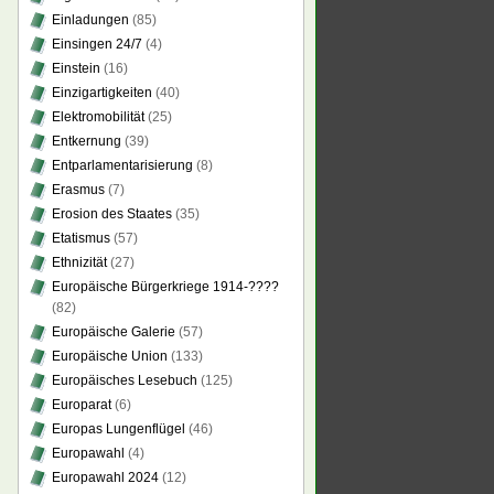
Einladungen
(85)
Einsingen 24/7
(4)
Einstein
(16)
Einzigartigkeiten
(40)
Elektromobilität
(25)
Entkernung
(39)
Entparlamentarisierung
(8)
Erasmus
(7)
Erosion des Staates
(35)
Etatismus
(57)
Ethnizität
(27)
Europäische Bürgerkriege 1914-????
(82)
Europäische Galerie
(57)
Europäische Union
(133)
Europäisches Lesebuch
(125)
Europarat
(6)
Europas Lungenflügel
(46)
Europawahl
(4)
Europawahl 2024
(12)