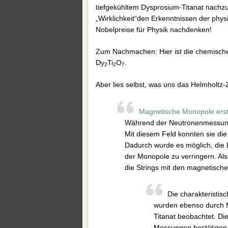
tiefgekühltem Dysprosium-Titanat nachz
„Wirklichkeit“den Erkenntnissen der phys
Nobelpreise für Physik nachdenken!
Zum Nachmachen: Hier ist die chemische 
Dy
Ti
O
.
2
2
7
Aber lies selbst, was uns das Helmholtz-
Magnetische Monopole ers
Während der Neutronenmessunge
Mit diesem Feld konnten sie die
Dadurch wurde es möglich, die 
der Monopole zu verringern. Als
die Strings mit den magnetisch
Die charakteristi
wurden ebenso durch 
Titanat beobachtet. D
Messungen bestätigen 