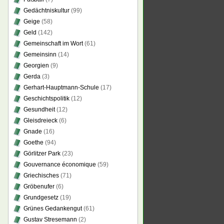
Gedächtniskultur
(99)
Geige
(58)
Geld
(142)
Gemeinschaft im Wort
(61)
Gemeinsinn
(14)
Georgien
(9)
Gerda
(3)
Gerhart-Hauptmann-Schule
(17)
Geschichtspolitik
(12)
Gesundheit
(12)
Gleisdreieck
(6)
Gnade
(16)
Goethe
(94)
Görlitzer Park
(23)
Gouvernance économique
(59)
Griechisches
(71)
Gröbenufer
(6)
Grundgesetz
(19)
Grünes Gedankengut
(61)
Gustav Stresemann
(2)