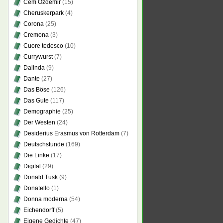
Cem Özdemir
(15)
Cheruskerpark
(4)
Corona
(25)
Cremona
(3)
Cuore tedesco
(10)
Currywurst
(7)
Dalinda
(9)
Dante
(27)
Das Böse
(126)
Das Gute
(117)
Demographie
(25)
Der Westen
(24)
Desiderius Erasmus von Rotterdam
(7)
Deutschstunde
(169)
Die Linke
(17)
Digital
(29)
Donald Tusk
(9)
Donatello
(1)
Donna moderna
(54)
Eichendorff
(5)
Eigene Gedichte
(47)