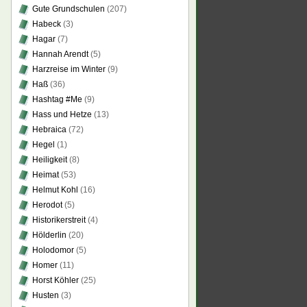
Gute Grundschulen
(207)
Habeck
(3)
Hagar
(7)
Hannah Arendt
(5)
Harzreise im Winter
(9)
Haß
(36)
Hashtag #Me
(9)
Hass und Hetze
(13)
Hebraica
(72)
Hegel
(1)
Heiligkeit
(8)
Heimat
(53)
Helmut Kohl
(16)
Herodot
(5)
Historikerstreit
(4)
Hölderlin
(20)
Holodomor
(5)
Homer
(11)
Horst Köhler
(25)
Husten
(3)