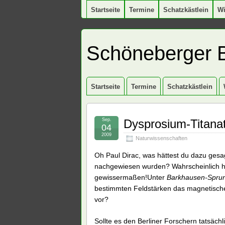
Startseite
Termine
Schatzkästlein
W
Schöneberger 
Startseite
Termine
Schatzkästlein
Sep.
Dysprosium-Titana
04
2009
Naturwissenschaften
Oh Paul Dirac, was hättest du dazu gesag
nachgewiesen wurden? Wahrscheinlich h
gewissermaßen!Unter
Barkhausen-Spru
bestimmten Feldstärken das magnetische 
vor?
Sollte es den Berliner Forschern tatsächl