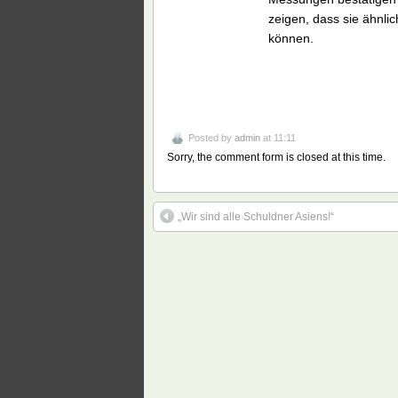
zeigen, dass sie ähnli
können.
Posted by
admin
at 11:11
Sorry, the comment form is closed at this time.
„Wir sind alle Schuldner Asiens!“