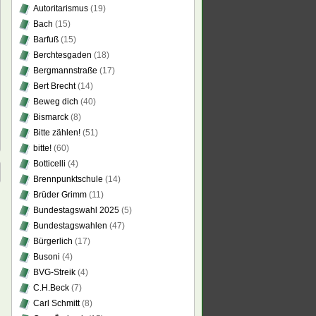
Autoritarismus
(19)
Bach
(15)
Barfuß
(15)
Berchtesgaden
(18)
Bergmannstraße
(17)
Bert Brecht
(14)
Beweg dich
(40)
Bismarck
(8)
Bitte zählen!
(51)
bitte!
(60)
Botticelli
(4)
Brennpunktschule
(14)
Brüder Grimm
(11)
Bundestagswahl 2025
(5)
Bundestagswahlen
(47)
Bürgerlich
(17)
Busoni
(4)
BVG-Streik
(4)
C.H.Beck
(7)
Carl Schmitt
(8)