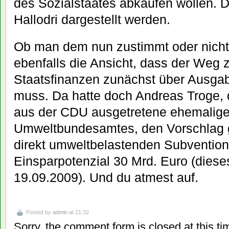
des Sozialstaates abkaufen wollen. D
Hallodri dargestellt werden.
Ob man dem nun zustimmt oder nicht: 
ebenfalls die Ansicht, dass der Weg z
Staatsfinanzen zunächst über Ausga
muss. Da hatte doch Andreas Troge, 
aus der CDU ausgetretene ehemalige
Umweltbundesamtes, den Vorschlag g
direkt umweltbelastenden Subvention
Einsparpotenzial 30 Mrd. Euro (diese
19.09.2009). Und du atmest auf.
Posted by
admin
at 21:32
Sorry, the comment form is closed at this ti