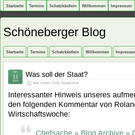
Startseite
Termine
Schatzkästlein
Willkommen
Impressum
Schöneberger Blog
Startseite
Termine
Schatzkästlein
Willkommen
Impressu
Jan.
Was soll der Staat?
11
2010
Bitte zählen!
,
Geld
,
Staatlichkeit
Interessanter Hinweis unseres aufm
den folgenden Kommentar von Roland 
Wirtschaftswoche:
Chefsache » Blog Archive » 