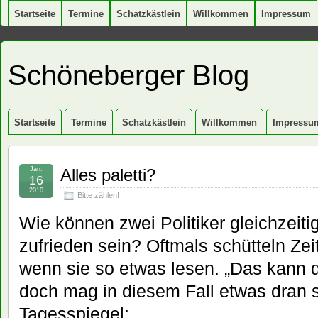
Startseite
Termine
Schatzkästlein
Willkommen
Impressum
Schöneberger Blog
Startseite
Termine
Schatzkästlein
Willkommen
Impressu
Jan.
Alles paletti?
16
2010
Bitte zählen!
Wie können zwei Politiker gleichzeit
zufrieden sein? Oftmals schütteln Ze
wenn sie so etwas lesen. „Das kann d
doch mag in diesem Fall etwas dran s
Tagesspiegel: