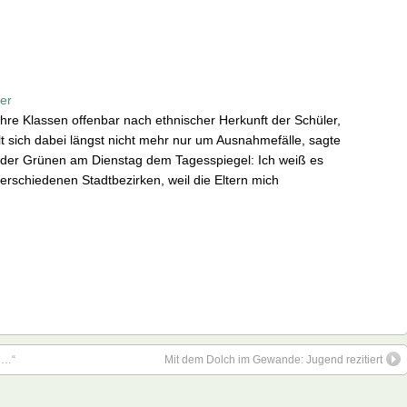
er
re Klassen offenbar nach ethnischer Herkunft der Schüler,
elt sich dabei längst nicht mehr nur um Ausnahmefälle, sagte
r der Grünen am Dienstag dem Tagesspiegel: Ich weiß es
erschiedenen Stadtbezirken, weil die Eltern mich
n …“
Mit dem Dolch im Gewande: Jugend rezitiert