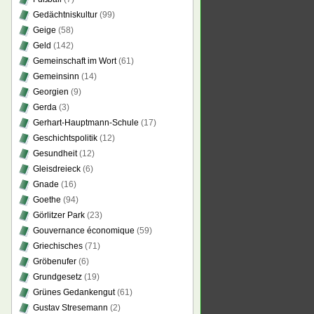
Gedächtniskultur
(99)
Geige
(58)
Geld
(142)
Gemeinschaft im Wort
(61)
Gemeinsinn
(14)
Georgien
(9)
Gerda
(3)
Gerhart-Hauptmann-Schule
(17)
Geschichtspolitik
(12)
Gesundheit
(12)
Gleisdreieck
(6)
Gnade
(16)
Goethe
(94)
Görlitzer Park
(23)
Gouvernance économique
(59)
Griechisches
(71)
Gröbenufer
(6)
Grundgesetz
(19)
Grünes Gedankengut
(61)
Gustav Stresemann
(2)