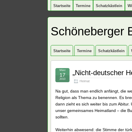
Startseite
Termine
Schatzkästlein
W
Schöneberger 
Startseite
Termine
Schatzkästlein
März
„Nicht-deutscher H
17
2010
Heimat
Na gut, dass man endlich anfängt, die w
Religion als Thema zu benennen. Es brenn
dann zieht es sich weiter bis zum Abitur. 
unser gemeinsames Heimatland – die Bu
sollten.
Weiterhin abwesend: die Stimme der türk