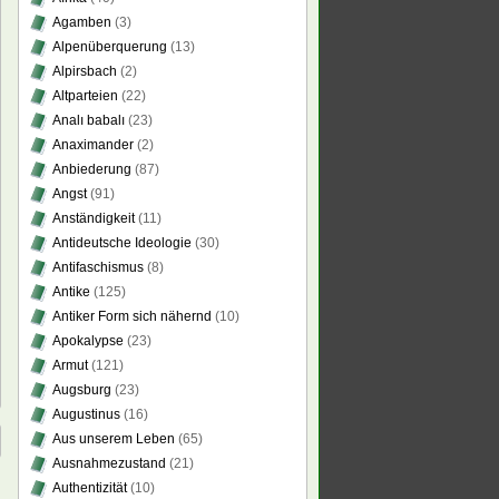
Agamben
(3)
Alpenüberquerung
(13)
Alpirsbach
(2)
Altparteien
(22)
Analı babalı
(23)
Anaximander
(2)
Anbiederung
(87)
Angst
(91)
Anständigkeit
(11)
Antideutsche Ideologie
(30)
Antifaschismus
(8)
Antike
(125)
Antiker Form sich nähernd
(10)
Apokalypse
(23)
Armut
(121)
Augsburg
(23)
Augustinus
(16)
Aus unserem Leben
(65)
Ausnahmezustand
(21)
Authentizität
(10)