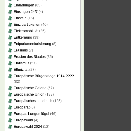
Einladungen
(85)
Einsingen 24/7
(4)
Einstein
(16)
Einzigartigkeiten
(40)
Elektromobilität
(25)
Entkernung
(39)
Entparlamentarisierung
(8)
Erasmus
(7)
Erosion des Staates
(35)
Etatismus
(57)
Ethnizität
(27)
Europäische Bürgerkriege 1914-????
(82)
Europäische Galerie
(57)
Europäische Union
(133)
Europäisches Lesebuch
(125)
Europarat
(6)
Europas Lungenflügel
(46)
Europawahl
(4)
Europawahl 2024
(12)