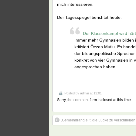
mich interessieren.
Der Tagesspiegel berichtet heute:
Der Klassenkampf wird härt
Immer mehr Gymnasien bilden ih
kritisiert Öczan Mutlu. Es hand
der bildungspolitische Spreche
konkret von vier Gymnasien in v
angesprochen haben.
Posted by
admin
at 12:01
Sorry, the comment form is closed at this time.
„Gemeindrang eilt, die Lücke zu verschließe