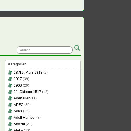
Kategorien
18./19. März 1848
(2)
1917
(39)
1968
(29)
31. Oktober 1517
(12)
Adenauer
(11)
ADFC
(39)
Adler
(12)
Adolf Hampel
(8)
Advent
(21)
Afrika
(40)