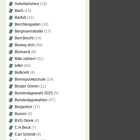
Autoritarismus
(19)
Bach
(15)
Barfuß
(15)
Berchtesgaden
(18)
Bergmannstraße
(17)
Bert Brecht
(14)
Beweg dich
(40)
Bismarck
(8)
Bitte zählen!
(51)
bitte!
(60)
Botticelli
(4)
Brennpunktschule
(14)
Brüder Grimm
(11)
Bundestagswahl 2025
(5)
Bundestagswahlen
(47)
Bürgerlich
(17)
Busoni
(4)
BVG-Streik
(4)
C.H.Beck
(7)
Carl Schmitt
(8)