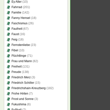
Ey Alter
(10)
Fahrrad
(201)
Familie
(142)
Fanny Hensel
(18)
Faschismus
(26)
Faulheit
(67)
Faust
(16)
Feig
(18)
Fernstenliebe
(23)
Fibel
(10)
Flüchtlinge
(71)
Frau und Mann
(82)
Freiheit
(131)
Freude
(138)
Friedrich Merz
(3)
Friedrich Schiller
(15)
Friedrichshain-Kreuzberg
(182)
Frohe Hirten
(7)
Frost und Sonne
(3)
Fukushima
(6)
Fußball
(7)