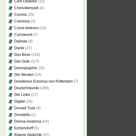
Cem Özdemir
(15)
Cheruskerpark
(4)
Corona
(25)
Cremona
(3)
Cuore tedesco
(10)
Currywurst
(7)
Dalinda
(9)
Dante
(27)
Das Böse
(126)
Das Gute
(117)
Demographie
(25)
Der Westen
(24)
Desiderius Erasmus von Rotterdam
(7)
Deutschstunde
(169)
Die Linke
(17)
Digital
(29)
Donald Tusk
(9)
Donatello
(1)
Donna moderna
(54)
Eichendorff
(5)
Eigene Gedichte
(47)