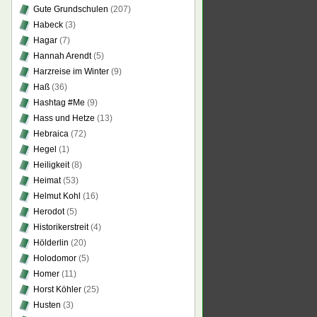
Gute Grundschulen
(207)
Habeck
(3)
Hagar
(7)
Hannah Arendt
(5)
Harzreise im Winter
(9)
Haß
(36)
Hashtag #Me
(9)
Hass und Hetze
(13)
Hebraica
(72)
Hegel
(1)
Heiligkeit
(8)
Heimat
(53)
Helmut Kohl
(16)
Herodot
(5)
Historikerstreit
(4)
Hölderlin
(20)
Holodomor
(5)
Homer
(11)
Horst Köhler
(25)
Husten
(3)