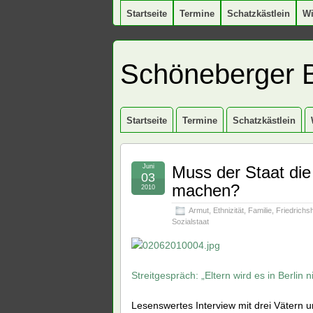
Startseite
Termine
Schatzkästlein
W
Schöneberger 
Startseite
Termine
Schatzkästlein
Juni
Muss der Staat die 
03
machen?
2010
Armut
,
Ethnizität
,
Familie
,
Friedrichs
Sozialstaat
Streitgespräch: „Eltern wird es in Berlin 
Lesenswertes Interview mit drei Vätern u