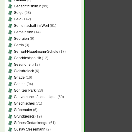
Gedächtniskultur
(99)
Geige
(58)
Geld
(142)
Gemeinschaft im Wort
(61)
Gemeinsinn
(14)
Georgien
(9)
Gerda
(3)
Gerhart-Hauptmann-Schule
(17)
Geschichtspolitik
(12)
Gesundheit
(12)
Gleisdreieck
(6)
Gnade
(16)
Goethe
(94)
Görlitzer Park
(23)
Gouvernance économique
(59)
Griechisches
(71)
Gröbenufer
(6)
Grundgesetz
(19)
Grünes Gedankengut
(61)
Gustav Stresemann
(2)