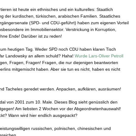
ren ist heute ein ethnisches und ein kulturelles: Staatlich
g der kurdischen, türkischen, arabischen Familien. Staatliches
Vorgängersenate (SPD- und CDU-geführt) haben zum eigenen Vorteil
nsbesondere im Immobiliensektor. Verstrickung in Korruption,
ohne Ende! Darüber ist zu reden!
is zum heutigen Tag. Weder SPD noch CDU haben klaren Tisch
War Landowsky an allem schuld? Haha!
Wurde Lars-Oliver Petroll
agen, Fragen, Fragen! Fragen, die nur diejenigen beantworten
lins mitgemischt haben. Aber sie tun es nicht, haben es nicht
end Tacheles geredet werden. Anpacken, aufklären, ausräumen!
dal von 2001 zum 10. Male. Dieses Blog sieht genüsslich den
ntgegen! Am liebsten 2 Wochen vor der Abgeordnetenhauswahl!
kt? Wann wird hier endlich ausgepackt?
eistungswilligen russischen, polnischen, chinesischen und
ereichen.