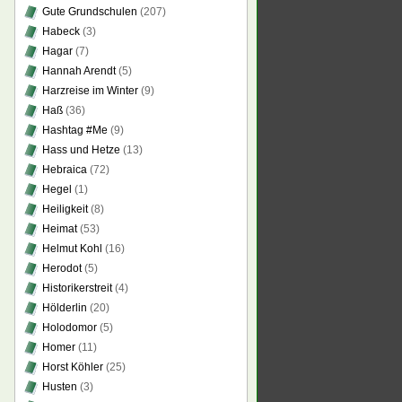
Gute Grundschulen
(207)
Habeck
(3)
Hagar
(7)
Hannah Arendt
(5)
Harzreise im Winter
(9)
Haß
(36)
Hashtag #Me
(9)
Hass und Hetze
(13)
Hebraica
(72)
Hegel
(1)
Heiligkeit
(8)
Heimat
(53)
Helmut Kohl
(16)
Herodot
(5)
Historikerstreit
(4)
Hölderlin
(20)
Holodomor
(5)
Homer
(11)
Horst Köhler
(25)
Husten
(3)