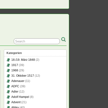
Kategorien
18./19. März 1848
(2)
1917
(39)
1968
(29)
31. Oktober 1517
(12)
Adenauer
(11)
ADFC
(39)
Adler
(12)
Adolf Hampel
(8)
Advent
(21)
Afrika
(40)