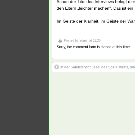
Schon der Titel des Interviews belegt dies
den Eltern „leichter machen“. Das ist ein
Im Geiste der Klarheit, im Geiste der Wa
Posted by
admin
at 11:26
Sorry, the comment form is closed at this time.
In der Satellitenschüssel des Sozialstaats, o