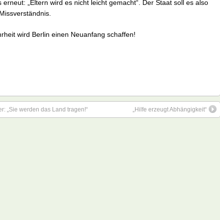
 erneut: „Eltern wird es nicht leicht gemacht“. Der Staat soll es also
 Missverständnis.
hrheit wird Berlin einen Neuanfang schaffen!
der: „Sie werden das Land tragen!“
„Hilfe erzeugt Abhängigkeit“