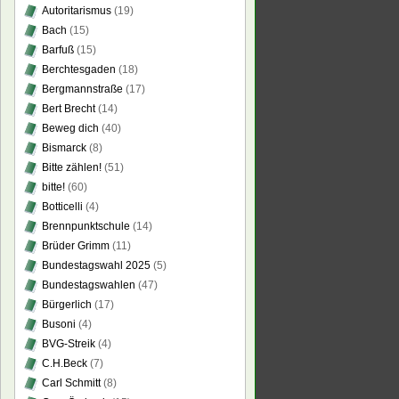
Autoritarismus
(19)
Bach
(15)
Barfuß
(15)
Berchtesgaden
(18)
Bergmannstraße
(17)
Bert Brecht
(14)
Beweg dich
(40)
Bismarck
(8)
Bitte zählen!
(51)
bitte!
(60)
Botticelli
(4)
Brennpunktschule
(14)
Brüder Grimm
(11)
Bundestagswahl 2025
(5)
Bundestagswahlen
(47)
Bürgerlich
(17)
Busoni
(4)
BVG-Streik
(4)
C.H.Beck
(7)
Carl Schmitt
(8)