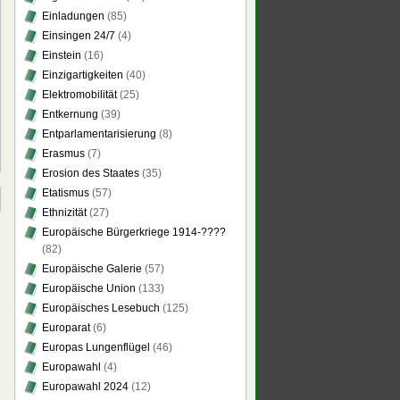
Einladungen
(85)
Einsingen 24/7
(4)
Einstein
(16)
Einzigartigkeiten
(40)
Elektromobilität
(25)
Entkernung
(39)
Entparlamentarisierung
(8)
Erasmus
(7)
Erosion des Staates
(35)
Etatismus
(57)
Ethnizität
(27)
Europäische Bürgerkriege 1914-????
(82)
Europäische Galerie
(57)
Europäische Union
(133)
Europäisches Lesebuch
(125)
Europarat
(6)
Europas Lungenflügel
(46)
Europawahl
(4)
Europawahl 2024
(12)