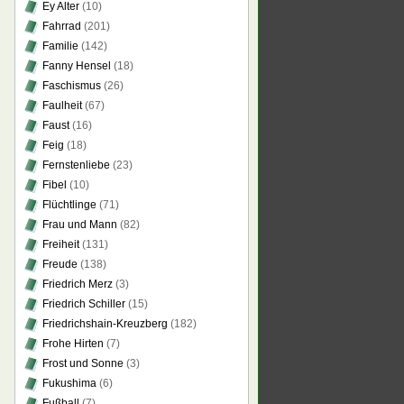
Ey Alter
(10)
Fahrrad
(201)
Familie
(142)
Fanny Hensel
(18)
Faschismus
(26)
Faulheit
(67)
Faust
(16)
Feig
(18)
Fernstenliebe
(23)
Fibel
(10)
Flüchtlinge
(71)
Frau und Mann
(82)
Freiheit
(131)
Freude
(138)
Friedrich Merz
(3)
Friedrich Schiller
(15)
Friedrichshain-Kreuzberg
(182)
Frohe Hirten
(7)
Frost und Sonne
(3)
Fukushima
(6)
Fußball
(7)