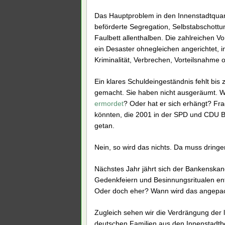
Das Hauptproblem in den Innenstadtquartie
beförderte Segregation, Selbstabschottun
Faulbett allenthalben. Die zahlreichen 
ein Desaster ohnegleichen angerichtet, i
Kriminalität, Verbrechen, Vorteilsnahme 
Ein klares Schuldeingeständnis fehlt b
gemacht. Sie haben nicht ausgeräumt. 
ermordet
? Oder hat er sich erhängt? Fr
könnten, die 2001 in der SPD und CDU Ber
getan.
Nein, so wird das nichts. Da muss dring
Nächstes Jahr jährt sich der Bankenskan
Gedenkfeiern und Besinnungsritualen e
Oder doch eher? Wann wird das angepac
Zugleich sehen wir die Verdrängung der l
deutschen Familien aus den Innenstadtb