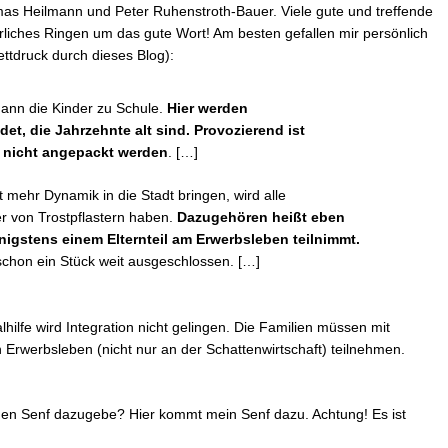
omas Heilmann und Peter Ruhenstroth-Bauer. Viele gute und treffende
liches Ringen um das gute Wort! Am besten gefallen mir persönlich
tdruck durch dieses Blog):
ann die Kinder zu Schule.
Hier werden
t, die Jahrzehnte alt sind. Provozierend ist
e nicht angepackt werden
. […]
t mehr Dynamik in die Stadt bringen, wird alle
er von Trostpflastern haben.
Dazugehören heißt eben
nigstens einem Elternteil am Erwerbsleben teilnimmt.
schon ein Stück weit ausgeschlossen. […]
hilfe wird Integration nicht gelingen. Die Familien müssen mit
n Erwerbsleben (nicht nur an der Schattenwirtschaft) teilnehmen.
einen Senf dazugebe? Hier kommt mein Senf dazu. Achtung! Es ist