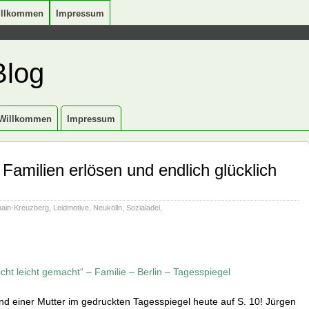
illkommen
Impressum
Blog
Willkommen
Impressum
Familien erlösen und endlich glücklich
hain-Kreuzberg
,
Leidmotive
,
Neukölln
,
Sozialadel
,
nicht leicht gemacht“ – Familie – Berlin – Tagesspiegel
nd einer Mutter im gedruckten Tagesspiegel heute auf S. 10! Jürgen