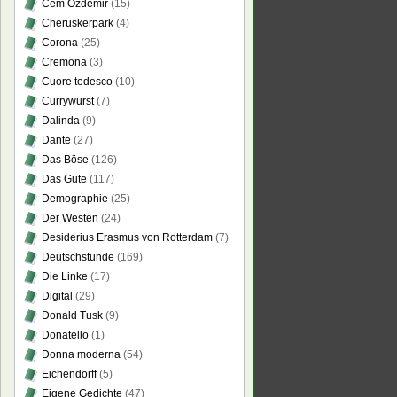
Cem Özdemir
(15)
Cheruskerpark
(4)
Corona
(25)
Cremona
(3)
Cuore tedesco
(10)
Currywurst
(7)
Dalinda
(9)
Dante
(27)
Das Böse
(126)
Das Gute
(117)
Demographie
(25)
Der Westen
(24)
Desiderius Erasmus von Rotterdam
(7)
Deutschstunde
(169)
Die Linke
(17)
Digital
(29)
Donald Tusk
(9)
Donatello
(1)
Donna moderna
(54)
Eichendorff
(5)
Eigene Gedichte
(47)