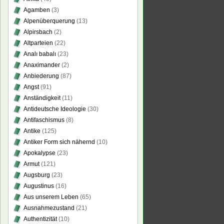
Agamben
(3)
Alpenüberquerung
(13)
Alpirsbach
(2)
Altparteien
(22)
Analı babalı
(23)
Anaximander
(2)
Anbiederung
(87)
Angst
(91)
Anständigkeit
(11)
Antideutsche Ideologie
(30)
Antifaschismus
(8)
Antike
(125)
Antiker Form sich nähernd
(10)
Apokalypse
(23)
Armut
(121)
Augsburg
(23)
Augustinus
(16)
Aus unserem Leben
(65)
Ausnahmezustand
(21)
Authentizität
(10)