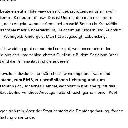
 Leute erneut im Interview den nicht auszurottenden Unsinn vom
tieren. „Kinderarmut“ usw. Das ist Unsinn, den man nicht mehr
n, nach Angola, wenn ihr Armut sehen wollt! Bei uns in Kreuzkölln
rrscht vielmehr Kinderreichtum, Reichtum an Kindern und Reichtum
tt, Wohngeld, Kindergeld. Man hat ausgesorgt. Lebenslang.
öllnwedding geht es materiell sehr gut, weit besser als in den
ld aus den unterschiedlichsten Quellen, z.B. dem Sozialamt (aber
 und die Kriminalität sind die anderen).
ebevolle, individuelle, persönliche Zuwendung durch Vater und
stand, zum Fleiß, zur persönlichen Leistung und zum
rsönlich (ich, Johannes Hampel, wohnhaft in Kreuzberg) für das
Stadt Berlin. Für diese Aussage halte ich auch gerne meinen Kopf
en sich rein. Aber der Staat bestärkt die Empfängerhaltung, fördert
shaltung ohne Ende.