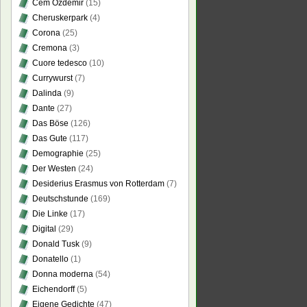
Cem Özdemir
(15)
Cheruskerpark
(4)
Corona
(25)
Cremona
(3)
Cuore tedesco
(10)
Currywurst
(7)
Dalinda
(9)
Dante
(27)
Das Böse
(126)
Das Gute
(117)
Demographie
(25)
Der Westen
(24)
Desiderius Erasmus von Rotterdam
(7)
Deutschstunde
(169)
Die Linke
(17)
Digital
(29)
Donald Tusk
(9)
Donatello
(1)
Donna moderna
(54)
Eichendorff
(5)
Eigene Gedichte
(47)