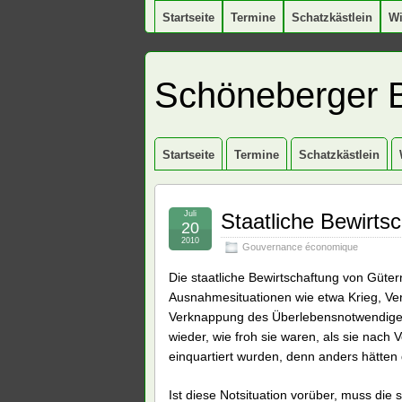
Startseite
Termine
Schatzkästlein
W
Schöneberger 
Startseite
Termine
Schatzkästlein
Juli
Staatliche Bewirt
20
2010
Gouvernance économique
Die staatliche Bewirtschaftung von Güter
Ausnahmesituationen wie etwa Krieg, Ve
Verknappung des Überlebensnotwendigen 
wieder, wie froh sie waren, als sie nach
einquartiert wurden, denn anders hätten
Ist diese Notsituation vorüber, muss die