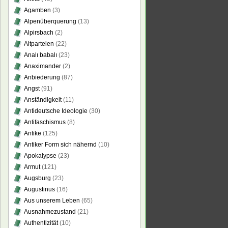
Agamben
(3)
Alpenüberquerung
(13)
Alpirsbach
(2)
Altparteien
(22)
Analı babalı
(23)
Anaximander
(2)
Anbiederung
(87)
Angst
(91)
Anständigkeit
(11)
Antideutsche Ideologie
(30)
Antifaschismus
(8)
Antike
(125)
Antiker Form sich nähernd
(10)
Apokalypse
(23)
Armut
(121)
Augsburg
(23)
Augustinus
(16)
Aus unserem Leben
(65)
Ausnahmezustand
(21)
Authentizität
(10)