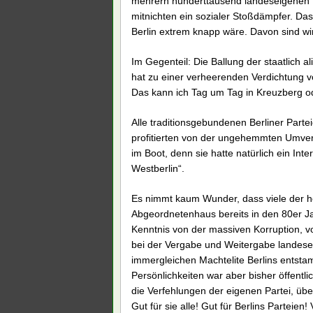
mehrern hunderttausend landeseigenen W
mitnichten ein sozialer Stoßdämpfer. Da
Berlin extrem knapp wäre. Davon sind wir
Im Gegenteil: Die Ballung der staatlich 
hat zu einer verheerenden Verdichtung von
Das kann ich Tag um Tag in Kreuzberg od
Alle traditionsgebundenen Berliner Parte
profitierten von der ungehemmten Umvert
im Boot, denn sie hatte natürlich ein Inte
Westberlin“.
Es nimmt kaum Wunder, dass viele der heu
Abgeordnetenhaus bereits in den 80er Ja
Kenntnis von der massiven Korruption, v
bei der Vergabe und Weitergabe landesei
immergleichen Machtelite Berlins entsta
Persönlichkeiten war aber bisher öffent
die Verfehlungen der eigenen Partei, üb
Gut für sie alle! Gut für Berlins Parteien!