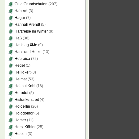
Gute Grundschulen
(207)
Habeck
(3)
Hagar
(7)
Hannah Arendt
(5)
Harzreise im Winter
(9)
Haß
(36)
Hashtag #Me
(9)
Hass und Hetze
(13)
Hebraica
(72)
Hegel
(1)
Heiligkeit
(8)
Heimat
(53)
Helmut Kohl
(16)
Herodot
(5)
Historikerstreit
(4)
Hölderlin
(20)
Holodomor
(5)
Homer
(11)
Horst Köhler
(25)
Husten
(3)