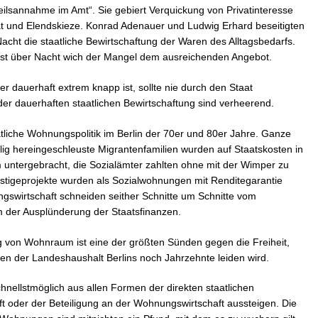
rteilsannahme im Amt“. Sie gebiert Verquickung von Privatinteresse
tät und Elendskieze. Konrad Adenauer und Ludwig Erhard beseitigten
acht die staatliche Bewirtschaftung der Waren des Alltagsbedarfs.
ast über Nacht wich der Mangel dem ausreichenden Angebot.
der dauerhaft extrem knapp ist, sollte nie durch den Staat
der dauerhaften staatlichen Bewirtschaftung sind verheerend.
aatliche Wohnungspolitik im Berlin der 70er und 80er Jahre. Ganze
ilig hereingeschleuste Migrantenfamilien wurden auf Staatskosten in
 untergebracht, die Sozialämter zahlten ohne mit der Wimper zu
estigeprojekte wurden als Sozialwohnungen mit Renditegarantie
ngswirtschaft schneiden seither Schnitte um Schnitte vom
m der Ausplünderung der Staatsfinanzen.
ng von Wohnraum ist eine der größten Sünden gegen die Freiheit,
n der Landeshaushalt Berlins noch Jahrzehnte leiden wird.
ellstmöglich aus allen Formen der direkten staatlichen
 oder der Beteiligung an der Wohnungswirtschaft aussteigen. Die