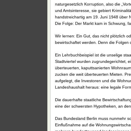
naturgesetzlich Korruption, also die „Vo
und Amtsinteresse, sie gebiert Kriminali
handstreichartig am 19. Juni 1948 über N
Die Folge: Der Markt kam in Schwung, f
Wir lernen: Ein Gut, das nicht plötzlich o
bewirtschaftet werden. Denn die Folgen 
Ein Lehrbuchbeispiel ist die unselige st
Stadtviertel wurden zugrundegerichtet, e
überteuerten, kaputtsanierten Wohnraum
zucken die weit überteuerten Mieten. Pr
aufgelegt, die Investoren und die Wohnu
Landeshaushalt heraus: eine legale For
Die dauerhafte staatliche Bewirtschaftu
eine der schwersten Hypotheken, an dene
Das Bundesland Berlin muss nunmehr schn
Einflußnahme auf die Wohnungswirtschaft