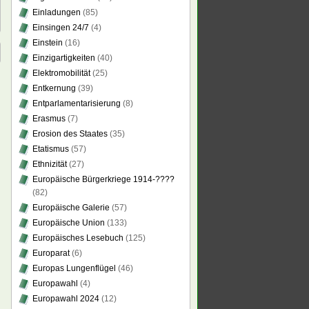
Einladungen
(85)
Einsingen 24/7
(4)
Einstein
(16)
Einzigartigkeiten
(40)
Elektromobilität
(25)
Entkernung
(39)
Entparlamentarisierung
(8)
Erasmus
(7)
Erosion des Staates
(35)
Etatismus
(57)
Ethnizität
(27)
Europäische Bürgerkriege 1914-????
(82)
Europäische Galerie
(57)
Europäische Union
(133)
Europäisches Lesebuch
(125)
Europarat
(6)
Europas Lungenflügel
(46)
Europawahl
(4)
Europawahl 2024
(12)