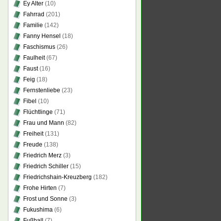
Ey Alter
(10)
Fahrrad
(201)
Familie
(142)
Fanny Hensel
(18)
Faschismus
(26)
Faulheit
(67)
Faust
(16)
Feig
(18)
Fernstenliebe
(23)
Fibel
(10)
Flüchtlinge
(71)
Frau und Mann
(82)
Freiheit
(131)
Freude
(138)
Friedrich Merz
(3)
Friedrich Schiller
(15)
Friedrichshain-Kreuzberg
(182)
Frohe Hirten
(7)
Frost und Sonne
(3)
Fukushima
(6)
Fußball
(7)