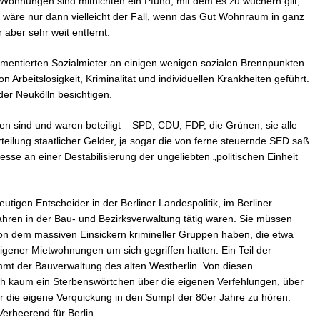
ohnungen sind mitnichten ein Pfund, mit dem es zu wuchern gilt,
s wäre nur dann vielleicht der Fall, wenn das Gut Wohnraum in ganz
 aber sehr weit entfernt.
alimentierten Sozialmieter an einigen wenigen sozialen Brennpunkten
 Arbeitslosigkeit, Kriminalität und individuellen Krankheiten geführt.
er Neukölln besichtigen.
ien sind und waren beteiligt – SPD, CDU, FDP, die Grünen, sie alle
eilung staatlicher Gelder, ja sogar die von ferne steuernde SED saß
resse an einer Destabilisierung der ungeliebten „politischen Einheit
tigen Entscheider in der Berliner Landespolitik, im Berliner
hren in der Bau- und Bezirksverwaltung tätig waren. Sie müssen
on dem massiven Einsickern krimineller Gruppen haben, die etwa
gener Mietwohnungen um sich gegriffen hatten. Ein Teil der
mmt der Bauverwaltung des alten Westberlin. Von diesen
lich kaum ein Sterbenswörtchen über die eigenen Verfehlungen, über
er die eigene Verquickung in den Sumpf der 80er Jahre zu hören.
 Verheerend für Berlin.