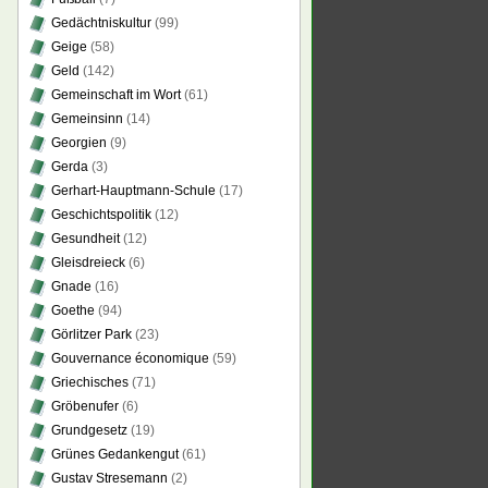
Gedächtniskultur
(99)
Geige
(58)
Geld
(142)
Gemeinschaft im Wort
(61)
Gemeinsinn
(14)
Georgien
(9)
Gerda
(3)
Gerhart-Hauptmann-Schule
(17)
Geschichtspolitik
(12)
Gesundheit
(12)
Gleisdreieck
(6)
Gnade
(16)
Goethe
(94)
Görlitzer Park
(23)
Gouvernance économique
(59)
Griechisches
(71)
Gröbenufer
(6)
Grundgesetz
(19)
Grünes Gedankengut
(61)
Gustav Stresemann
(2)