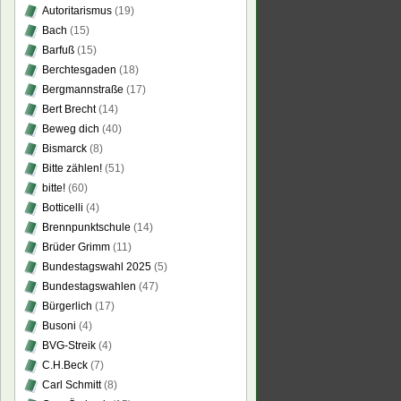
Autoritarismus
(19)
Bach
(15)
Barfuß
(15)
Berchtesgaden
(18)
Bergmannstraße
(17)
Bert Brecht
(14)
Beweg dich
(40)
Bismarck
(8)
Bitte zählen!
(51)
bitte!
(60)
Botticelli
(4)
Brennpunktschule
(14)
Brüder Grimm
(11)
Bundestagswahl 2025
(5)
Bundestagswahlen
(47)
Bürgerlich
(17)
Busoni
(4)
BVG-Streik
(4)
C.H.Beck
(7)
Carl Schmitt
(8)