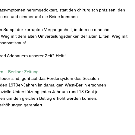
pätsymptomen herumgedoktert, statt den chirurgisch präzisen, den
rlin nie und nimmer auf die Beine kommen.
dem Sumpf der korrupten Vergangenheit, in dem so manche
 Weg mit dem alten Umverteilungsdenken der alten Eliten! Weg mit
nservatismus!
rad Adenauers unserer Zeit? Helft!
n – Berliner Zeitung
teuer sind, geht auf das Fördersystem des Sozialen
den 1970er-Jahren im damaligen West-Berlin ersonnen
anzielle Unterstützung jedes Jahr um rund 13 Cent je
ten um den gleichen Betrag erhöht werden können.
terhöhungen garantiert.