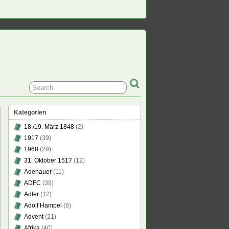
Kategorien
18./19. März 1848
(2)
1917
(39)
1968
(29)
31. Oktober 1517
(12)
Adenauer
(11)
ADFC
(39)
Adler
(12)
Adolf Hampel
(8)
Advent
(21)
Afrika
(40)