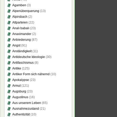
Agamben
(3)
Alpenüberquerung
(13)
Alpirsbach
(2)
Altparteien
(22)
Analı babalı
(23)
Anaximander
(2)
Anbiederung
(87)
Angst
(91)
Anständigkeit
(11)
Antideutsche Ideologie
(30)
Antifaschismus
(8)
Antike
(125)
Antiker Form sich nähernd
(10)
Apokalypse
(23)
Armut
(121)
Augsburg
(23)
Augustinus
(16)
Aus unserem Leben
(65)
Ausnahmezustand
(21)
Authentizität
(10)