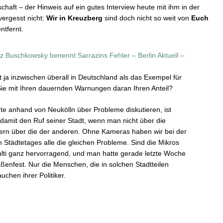
haft – der Hinweis auf ein gutes Interview heute mit ihm in der
vergesst nicht:
Wir in Kreuzberg
sind doch nicht so weit von
Euch
tfernt.
z Buschkowsky benennt Sarrazins Fehler – Berlin Aktuell –
t ja inzwischen überall in Deutschland als das Exempel für
Sie mit Ihren dauernden Warnungen daran Ihren Anteil?
e anhand von Neukölln über Probleme diskutieren, ist
t damit den Ruf seiner Stadt, wenn man nicht über die
ern über die der anderen. Ohne Kameras haben wir bei der
Städtetages alle die gleichen Probleme. Sind die Mikros
ikulti ganz hervorragend, und man hatte gerade letzte Woche
aßenfest. Nur die Menschen, die in solchen Stadtteilen
uchen ihrer Politiker.