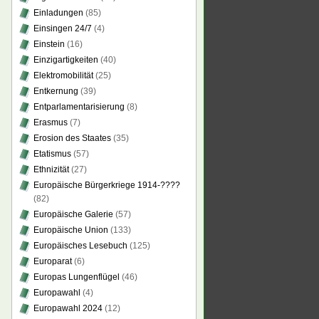
Einladungen
(85)
Einsingen 24/7
(4)
Einstein
(16)
Einzigartigkeiten
(40)
Elektromobilität
(25)
Entkernung
(39)
Entparlamentarisierung
(8)
Erasmus
(7)
Erosion des Staates
(35)
Etatismus
(57)
Ethnizität
(27)
Europäische Bürgerkriege 1914-????
(82)
Europäische Galerie
(57)
Europäische Union
(133)
Europäisches Lesebuch
(125)
Europarat
(6)
Europas Lungenflügel
(46)
Europawahl
(4)
Europawahl 2024
(12)