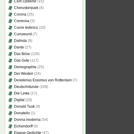
Cem Özdemir
(15)
Cheruskerpark
(4)
Corona
(25)
Cremona
(3)
Cuore tedesco
(10)
Currywurst
(7)
Dalinda
(9)
Dante
(27)
Das Böse
(126)
Das Gute
(117)
Demographie
(25)
Der Westen
(24)
Desiderius Erasmus von Rotterdam
(7)
Deutschstunde
(169)
Die Linke
(17)
Digital
(29)
Donald Tusk
(9)
Donatello
(1)
Donna moderna
(54)
Eichendorff
(5)
Eigene Gedichte
(47)