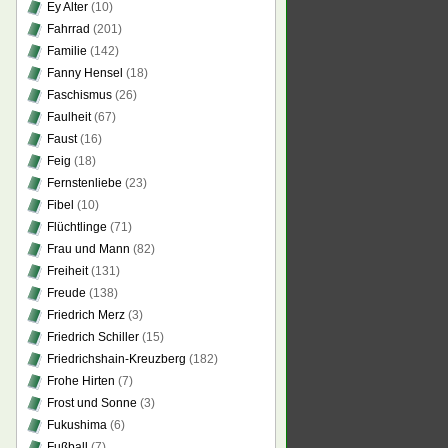
Ey Alter
(10)
Fahrrad
(201)
Familie
(142)
Fanny Hensel
(18)
Faschismus
(26)
Faulheit
(67)
Faust
(16)
Feig
(18)
Fernstenliebe
(23)
Fibel
(10)
Flüchtlinge
(71)
Frau und Mann
(82)
Freiheit
(131)
Freude
(138)
Friedrich Merz
(3)
Friedrich Schiller
(15)
Friedrichshain-Kreuzberg
(182)
Frohe Hirten
(7)
Frost und Sonne
(3)
Fukushima
(6)
Fußball
(7)