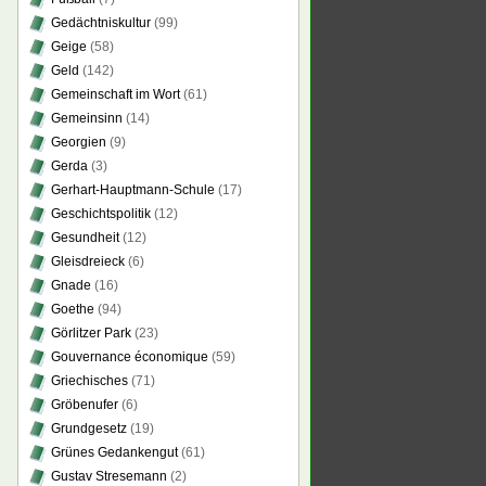
Gedächtniskultur
(99)
Geige
(58)
Geld
(142)
Gemeinschaft im Wort
(61)
Gemeinsinn
(14)
Georgien
(9)
Gerda
(3)
Gerhart-Hauptmann-Schule
(17)
Geschichtspolitik
(12)
Gesundheit
(12)
Gleisdreieck
(6)
Gnade
(16)
Goethe
(94)
Görlitzer Park
(23)
Gouvernance économique
(59)
Griechisches
(71)
Gröbenufer
(6)
Grundgesetz
(19)
Grünes Gedankengut
(61)
Gustav Stresemann
(2)