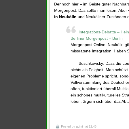
Dennoch hier – im Geiste guter Nachbarsc
Morgenpost. Das sollte man lesen. Aber 
in Neukölln
und Neuköllner Zuständen en
Integrations-Debatte – Hein
Berliner Morgenpost – Berlin
Morgenpost Online: Neukölln gil
missratene Integration. Haben 
Buschkowsky: Dass die Leut
nichts als Feigheit. Man schütz
eigenen Probleme spricht, sond
Vollversammlung des Deutschen 
offen, funktioniert überall Mult
ein schönes multikulturelles Str
leben, ärgern sich über das Abta
Posted by
admin
at 12:46