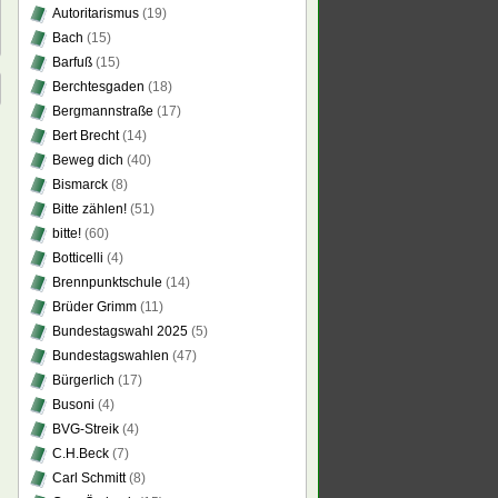
Autoritarismus
(19)
Bach
(15)
Barfuß
(15)
Berchtesgaden
(18)
Bergmannstraße
(17)
Bert Brecht
(14)
Beweg dich
(40)
Bismarck
(8)
Bitte zählen!
(51)
bitte!
(60)
Botticelli
(4)
Brennpunktschule
(14)
Brüder Grimm
(11)
Bundestagswahl 2025
(5)
Bundestagswahlen
(47)
Bürgerlich
(17)
Busoni
(4)
BVG-Streik
(4)
C.H.Beck
(7)
Carl Schmitt
(8)