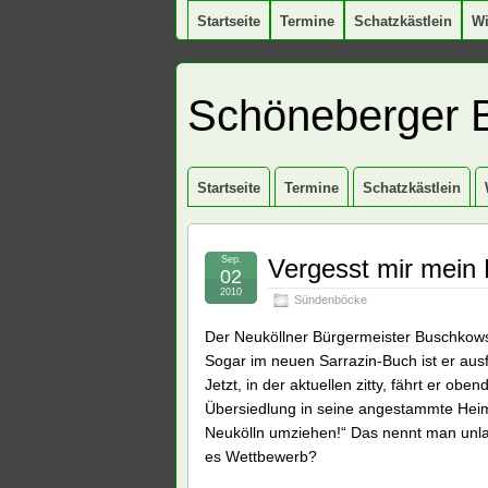
Startseite
Termine
Schatzkästlein
W
Schöneberger 
Startseite
Termine
Schatzkästlein
Sep.
Vergesst mir mein 
02
2010
Sündenböcke
Der Neuköllner Bürgermeister Buschkowsk
Sogar im neuen Sarrazin-Buch ist er ausf
Jetzt, in der aktuellen zitty, fährt er o
Übersiedlung in seine angestammte Heimat
Neukölln umziehen!“ Das nennt man unlau
es Wettbewerb?