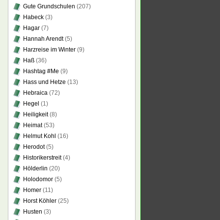
Gute Grundschulen
(207)
Habeck
(3)
Hagar
(7)
Hannah Arendt
(5)
Harzreise im Winter
(9)
Haß
(36)
Hashtag #Me
(9)
Hass und Hetze
(13)
Hebraica
(72)
Hegel
(1)
Heiligkeit
(8)
Heimat
(53)
Helmut Kohl
(16)
Herodot
(5)
Historikerstreit
(4)
Hölderlin
(20)
Holodomor
(5)
Homer
(11)
Horst Köhler
(25)
Husten
(3)