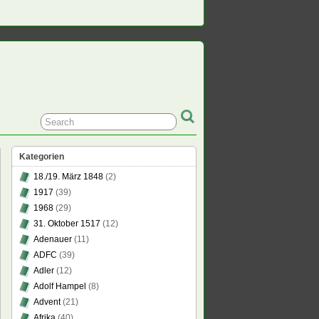
Kategorien
18./19. März 1848
(2)
1917
(39)
1968
(29)
31. Oktober 1517
(12)
Adenauer
(11)
ADFC
(39)
Adler
(12)
Adolf Hampel
(8)
Advent
(21)
Afrika
(40)