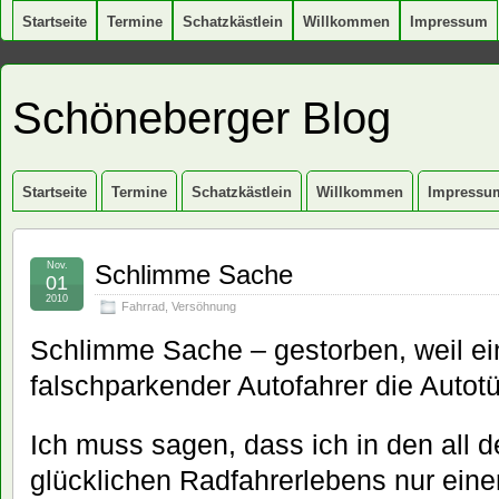
Startseite
Termine
Schatzkästlein
Willkommen
Impressum
Schöneberger Blog
Startseite
Termine
Schatzkästlein
Willkommen
Impressu
Nov.
Schlimme Sache
01
2010
Fahrrad
,
Versöhnung
Schlimme Sache – gestorben, weil e
falschparkender Autofahrer die Autotür
Ich muss sagen, dass ich in den all 
glücklichen Radfahrerlebens nur einen 