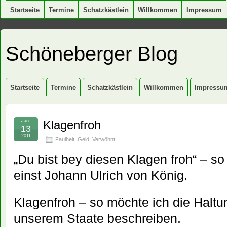
Startseite
Termine
Schatzkästlein
Willkommen
Impressum
Schöneberger Blog
Startseite
Termine
Schatzkästlein
Willkommen
Impressu
Jan.
Klagenfroh
13
2011
Faulheit
,
Geld
,
Verwöhnt
„Du bist bey diesen Klagen froh“ – so 
einst Johann Ulrich von König.
Klagenfroh – so möchte ich die Haltu
unserem Staate beschreiben.