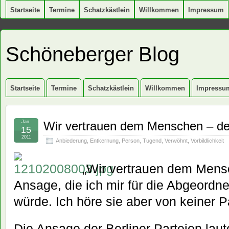
Startseite
Termine
Schatzkästlein
Willkommen
Impressum
Schöneberger Blog
Startseite
Termine
Schatzkästlein
Willkommen
Impressu
Jan.
Wir vertrauen dem Menschen – de
15
2011
Anbiederung
,
Entkernung
,
Person
,
Tugend
,
Verwöhnt
,
Vorbildlichkeit
„Wir vertrauen dem Mensc
Ansage, die ich mir für die Abgeord
würde. Ich höre sie aber von keiner Pa
Die Ansage der Berliner Parteien laute