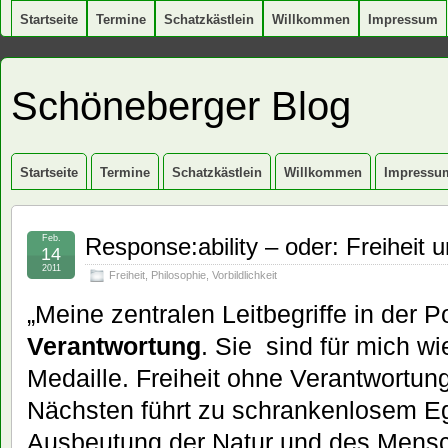
Startseite
Termine
Schatzkästlein
Willkommen
Impressum
Schöneberger Blog
Startseite
Termine
Schatzkästlein
Willkommen
Impressu
Feb.
Response:ability – oder: Freiheit
14
2011
Freiheit
,
Philosophie
,
Vorbildlichkeit
„Meine zentralen Leitbegriffe in der Po
Verantwortung
. Sie sind für mich wi
Medaille. Freiheit ohne Verantwortung
Nächsten führt zu schrankenlosem Eg
Ausbeutung der Natur und des Mensc