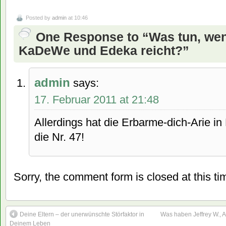
Posted by
admin
at 10:46
One Response to “Was tun, wenn
KaDeWe und Edeka reicht?”
admin
says:
17. Februar 2011 at 21:48
Allerdings hat die Erbarme-dich-Arie i
die Nr. 47!
Sorry, the comment form is closed at this ti
Deine Eltern – der unerwünschte Störfaktor in
Was haben Jeffrey W., A
Deinem Leben