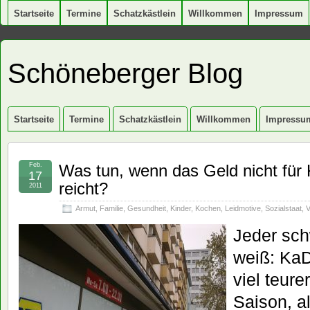
Startseite
Termine
Schatzkästlein
Willkommen
Impressum
Schöneberger Blog
Startseite
Termine
Schatzkästlein
Willkommen
Impressu
Feb.
Was tun, wenn das Geld nicht fü
17
reicht?
2011
Armut
,
Familie
,
Gesundheit
,
Kinder
,
Kochen
,
Leidmotive
,
Sozialstaat
,
Jeder sc
weiß: Ka
viel teur
Saison, al