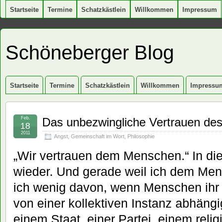
Startseite
Termine
Schatzkästlein
Willkommen
Impressum
Schöneberger Blog
Startseite
Termine
Schatzkästlein
Willkommen
Impressu
Feb.
Das unbezwingliche Vertrauen des
18
2011
Angst
,
Gemeinschaft im Wort
,
Philosophie
„Wir vertrauen dem Menschen.“ In di
wieder. Und gerade weil ich dem Men
ich wenig davon, wenn Menschen ihr
von einer kollektiven Instanz abhäng
einem Staat, einer Partei, einem rel