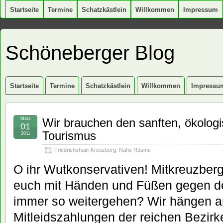
Startseite
Termine
Schatzkästlein
Willkommen
Impressum
Schöneberger Blog
Startseite
Termine
Schatzkästlein
Willkommen
Impressu
März
Wir brauchen den sanften, ökologi
01
Tourismus
2011
Friedrichshain-Kreuzberg
,
Nahe Räume
O ihr Wutkonservativen! Mitkreuzber
euch mit Händen und Füßen gegen d
immer so weitergehen? Wir hängen a
Mitleidszahlungen der reichen Bezirk