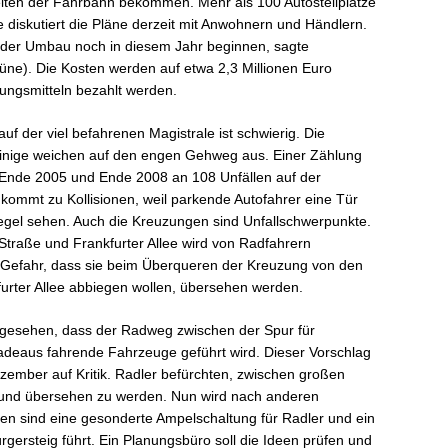
Seiten der Fahrbahn bekommen. Mehr als 100 Autostellplätze
 diskutiert die Pläne derzeit mit Anwohnern und Händlern.
 der Umbau noch in diesem Jahr beginnen, sagte
üne). Die Kosten werden auf etwa 2,3 Millionen Euro
rungsmitteln bezahlt werden.
auf der viel befahrenen Magistrale ist schwierig. Die
einige weichen auf den engen Gehweg aus. Einer Zählung
 Ende 2005 und Ende 2008 an 108 Unfällen auf der
 kommt zu Kollisionen, weil parkende Autofahrer eine Tür
iegel sehen. Auch die Kreuzungen sind Unfallschwerpunkte.
Straße und Frankfurter Allee wird von Radfahrern
e Gefahr, dass sie beim Überqueren der Kreuzung von den
kfurter Allee abbiegen wollen, übersehen werden.
rgesehen, dass der Radweg zwischen der Spur für
adeaus fahrende Fahrzeuge geführt wird. Dieser Vorschlag
ezember auf Kritik. Radler befürchten, zwischen großen
und übersehen zu werden. Nun wird nach anderen
n sind eine gesonderte Ampelschaltung für Radler und ein
gersteig führt. Ein Planungsbüro soll die Ideen prüfen und