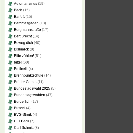
Autoritarismus
(19)
Bach
(15)
Barfuß
(15)
Berchtesgaden
(18)
Bergmannstraße
(17)
Bert Brecht
(14)
Beweg dich
(40)
Bismarck
(8)
Bitte zählen!
(51)
bitte!
(60)
Botticelli
(4)
Brennpunktschule
(14)
Brüder Grimm
(11)
Bundestagswahl 2025
(5)
Bundestagswahlen
(47)
Bürgerlich
(17)
Busoni
(4)
BVG-Streik
(4)
C.H.Beck
(7)
Carl Schmitt
(8)