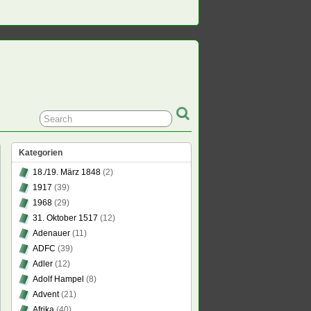
Kategorien
18./19. März 1848
(2)
1917
(39)
1968
(29)
31. Oktober 1517
(12)
Adenauer
(11)
ADFC
(39)
Adler
(12)
Adolf Hampel
(8)
Advent
(21)
Afrika
(40)