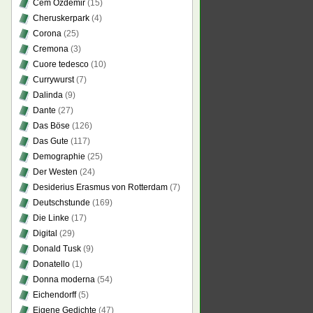
Cem Özdemir
(15)
Cheruskerpark
(4)
Corona
(25)
Cremona
(3)
Cuore tedesco
(10)
Currywurst
(7)
Dalinda
(9)
Dante
(27)
Das Böse
(126)
Das Gute
(117)
Demographie
(25)
Der Westen
(24)
Desiderius Erasmus von Rotterdam
(7)
Deutschstunde
(169)
Die Linke
(17)
Digital
(29)
Donald Tusk
(9)
Donatello
(1)
Donna moderna
(54)
Eichendorff
(5)
Eigene Gedichte
(47)