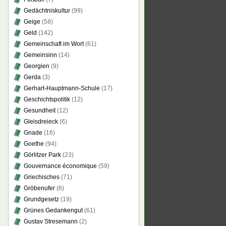
Gedächtniskultur
(99)
Geige
(58)
Geld
(142)
Gemeinschaft im Wort
(61)
Gemeinsinn
(14)
Georgien
(9)
Gerda
(3)
Gerhart-Hauptmann-Schule
(17)
Geschichtspolitik
(12)
Gesundheit
(12)
Gleisdreieck
(6)
Gnade
(16)
Goethe
(94)
Görlitzer Park
(23)
Gouvernance économique
(59)
Griechisches
(71)
Gröbenufer
(6)
Grundgesetz
(19)
Grünes Gedankengut
(61)
Gustav Stresemann
(2)