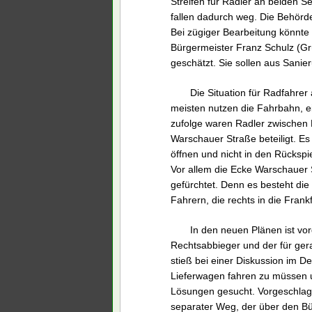
Streifen für Radler an beiden 
fallen dadurch weg. Die Behörde
Bei zügiger Bearbeitung könnte
Bürgermeister Franz Schulz (Gr
geschätzt. Sie sollen aus Sanie
Die Situation für Radfahrer 
meisten nutzen die Fahrbahn, 
zufolge waren Radler zwischen
Warschauer Straße beteiligt. Es
öffnen und nicht in den Rücksp
Vor allem die Ecke Warschauer 
gefürchtet. Denn es besteht di
Fahrern, die rechts in die Fran
In den neuen Plänen ist vo
Rechtsabbieger und der für ger
stieß bei einer Diskussion im D
Lieferwagen fahren zu müssen 
Lösungen gesucht. Vorgeschlage
separater Weg, der über den Bür