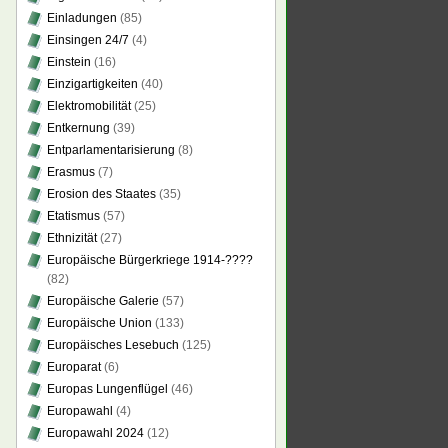
Einladungen
(85)
Einsingen 24/7
(4)
Einstein
(16)
Einzigartigkeiten
(40)
Elektromobilität
(25)
Entkernung
(39)
Entparlamentarisierung
(8)
Erasmus
(7)
Erosion des Staates
(35)
Etatismus
(57)
Ethnizität
(27)
Europäische Bürgerkriege 1914-????
(82)
Europäische Galerie
(57)
Europäische Union
(133)
Europäisches Lesebuch
(125)
Europarat
(6)
Europas Lungenflügel
(46)
Europawahl
(4)
Europawahl 2024
(12)