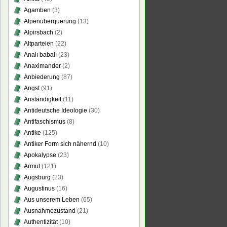
Agamben
(3)
Alpenüberquerung
(13)
Alpirsbach
(2)
Altparteien
(22)
Analı babalı
(23)
Anaximander
(2)
Anbiederung
(87)
Angst
(91)
Anständigkeit
(11)
Antideutsche Ideologie
(30)
Antifaschismus
(8)
Antike
(125)
Antiker Form sich nähernd
(10)
Apokalypse
(23)
Armut
(121)
Augsburg
(23)
Augustinus
(16)
Aus unserem Leben
(65)
Ausnahmezustand
(21)
Authentizität
(10)