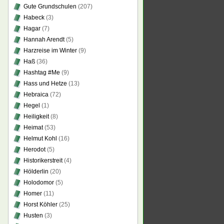
Gute Grundschulen
(207)
Habeck
(3)
Hagar
(7)
Hannah Arendt
(5)
Harzreise im Winter
(9)
Haß
(36)
Hashtag #Me
(9)
Hass und Hetze
(13)
Hebraica
(72)
Hegel
(1)
Heiligkeit
(8)
Heimat
(53)
Helmut Kohl
(16)
Herodot
(5)
Historikerstreit
(4)
Hölderlin
(20)
Holodomor
(5)
Homer
(11)
Horst Köhler
(25)
Husten
(3)