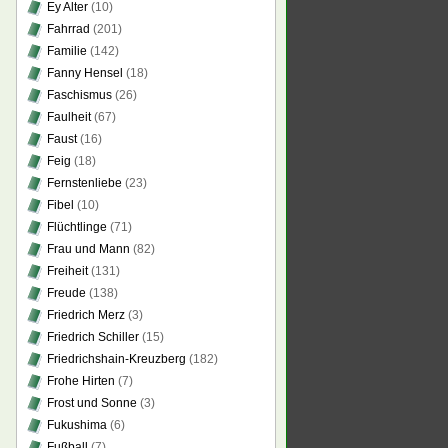
Ey Alter
(10)
Fahrrad
(201)
Familie
(142)
Fanny Hensel
(18)
Faschismus
(26)
Faulheit
(67)
Faust
(16)
Feig
(18)
Fernstenliebe
(23)
Fibel
(10)
Flüchtlinge
(71)
Frau und Mann
(82)
Freiheit
(131)
Freude
(138)
Friedrich Merz
(3)
Friedrich Schiller
(15)
Friedrichshain-Kreuzberg
(182)
Frohe Hirten
(7)
Frost und Sonne
(3)
Fukushima
(6)
Fußball
(7)