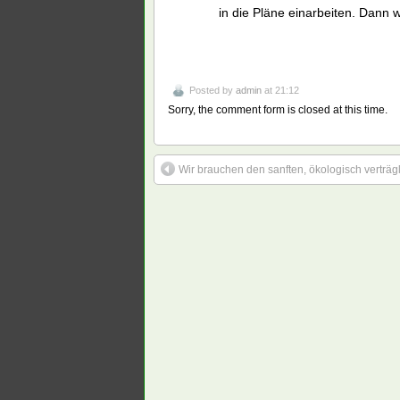
in die Pläne einarbeiten. Dann w
Posted by
admin
at 21:12
Sorry, the comment form is closed at this time.
Wir brauchen den sanften, ökologisch verträg