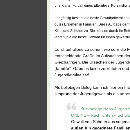
unerklärter Fortfall eines Elternteils. Kurzfrist
Langfristig besteht die beste Gewaltprävention i
gutes Erziehen in Familien. Diese Aufgabe der
Kitas und Schulen zu. Sie müssen durch ihr Bei
lehren, die die beste Gewähr für einen gewaltfr
Es ist auffallend zu sehen, wie sehr die 
entscheidende Größe im Aufwachsen der J
Gleichaltrigen. Die Ursachen der Jugendge
„familiär“. Gäbe es keine zerrütteten un
Jugendkriminalität!
Als beliebigen Beleg kann ich hier ein I
Ursprung der Jugendgewalt als ein unbez
Kriminologe Hans-Jürgen K
ONLINE – Nachrichten – Schul
Gewalt von Söhnen aus sogenan
außen hin geordnete Familien