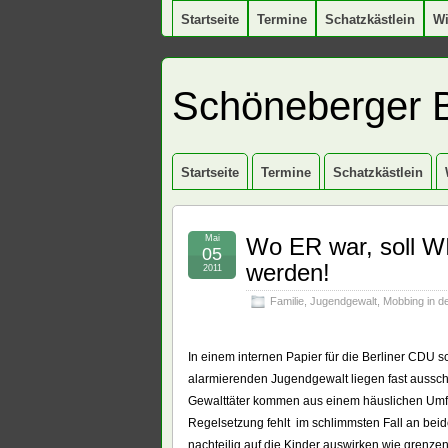
Startseite
Termine
Schatzkästlein
W
Schöneberger 
Startseite
Termine
Schatzkästlein
Mai
Wo ER war, soll WI
05
werden!
2011
Familie
,
Jugendgewalt
,
Mobbing in d
In einem internen Papier für die Berliner CDU 
alarmierenden Jugendgewalt liegen fast ausschl
Gewalttäter kommen aus einem häuslichen Umfe
Regelsetzung fehlt  im schlimmsten Fall an bei
nachteilig auf die Kinder auswirken wie grenzen