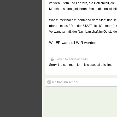
vor den Eltern und Lehrern, die Höflichkeit, di
Mädchen sollen gleichermaßen in diesen wich
Was zurzeit noch zunehmend dem Staat und seinen
(darum muss ER – der STAAT sich kümmern!), 
Verwandtschaft, der Nachbarschaft im Geiste des
Wo ER war, soll WIR werden!
Posted by
admin
at 23:40
Sorry, the comment form is closed at this time.
Ich trag ihn schon!