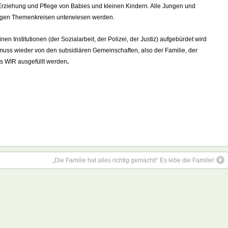
e Erziehung und Pflege von Babies und kleinen Kindern. Alle Jungen und
tigen Themenkreisen unterwiesen werden.
 Institutionen (der Sozialarbeit, der Polizei, der Justiz) aufgebürdet wird
muss wieder von den subsidiären Gemeinschaften, also der Familie, der
 WIR ausgefüllt werden
.
„Die Familie hat alles richtig gemacht!“ Es lebe die Familie!