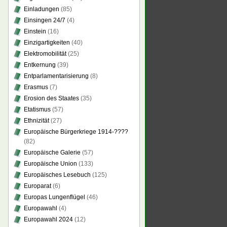
Einladungen
(85)
Einsingen 24/7
(4)
Einstein
(16)
Einzigartigkeiten
(40)
Elektromobilität
(25)
Entkernung
(39)
Entparlamentarisierung
(8)
Erasmus
(7)
Erosion des Staates
(35)
Etatismus
(57)
Ethnizität
(27)
Europäische Bürgerkriege 1914-????
(82)
Europäische Galerie
(57)
Europäische Union
(133)
Europäisches Lesebuch
(125)
Europarat
(6)
Europas Lungenflügel
(46)
Europawahl
(4)
Europawahl 2024
(12)