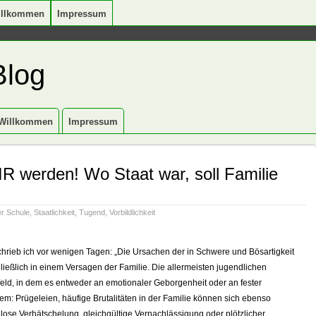
illkommen
Impressum
Blog
Willkommen
Impressum
R werden! Wo Staat war, soll Familie
er Schule
,
Staatlichkeit
,
Tugend
,
Vorbildlichkeit
schrieb ich vor wenigen Tagen: „Die Ursachen der in Schwere und Bösartigkeit
ießlich in einem Versagen der Familie. Die allermeisten jugendlichen
ld, in dem es entweder an emotionaler Geborgenheit oder an fester
dem: Prügeleien, häufige Brutalitäten in der Familie können sich ebenso
lose Verhätschelung, gleichgültige Vernachlässigung oder plötzlicher,