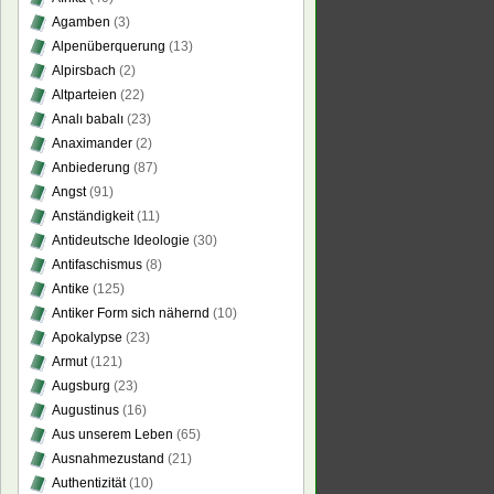
Agamben
(3)
Alpenüberquerung
(13)
Alpirsbach
(2)
Altparteien
(22)
Analı babalı
(23)
Anaximander
(2)
Anbiederung
(87)
Angst
(91)
Anständigkeit
(11)
Antideutsche Ideologie
(30)
Antifaschismus
(8)
Antike
(125)
Antiker Form sich nähernd
(10)
Apokalypse
(23)
Armut
(121)
Augsburg
(23)
Augustinus
(16)
Aus unserem Leben
(65)
Ausnahmezustand
(21)
Authentizität
(10)