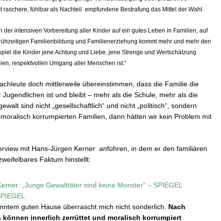
ig ist raschere, fühlbar als Nachteil empfundene Bestrafung das Mittel der Wahl.
n der intensiven Vorbereitung aller Kinder auf ein gutes Leben in Familien, auf
 frühzeitigen Familienbildung und Familienerziehung kommt mehr und mehr den
spiel die Kinder jene Achtung und Liebe, jene Strenge und Wertschätzung
eien, respektvollen Umgang aller Menschen ist.“
Fachleute doch mittlerweile übereinstimmen, dass die Familie die
ugendlichen ist und bleibt – mehr als die Schule, mehr als die
walt sind nicht „gesellschaftlich“ und nicht „politisch“, sondern
d moralisch korrumpierten Familien, dann hätten wir kein Problem mit
nterview mit Hans-Jürgen Kerner anführen, in dem er den familiären
weifelbares Faktum hinstellt:
erner: „Junge Gewalttäter sind keine Monster“ – SPIEGEL
SPIEGEL
ntem guten Hause überrascht mich nicht sonderlich.
Nach
 können innerlich zerrüttet und moralisch korrumpiert