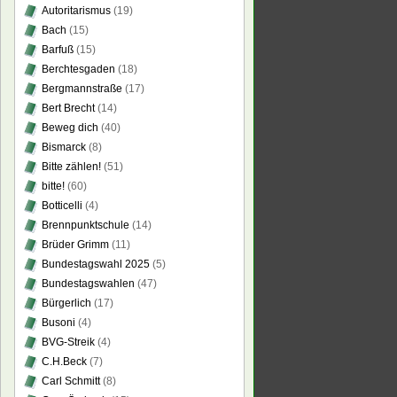
Autoritarismus
(19)
Bach
(15)
Barfuß
(15)
Berchtesgaden
(18)
Bergmannstraße
(17)
Bert Brecht
(14)
Beweg dich
(40)
Bismarck
(8)
Bitte zählen!
(51)
bitte!
(60)
Botticelli
(4)
Brennpunktschule
(14)
Brüder Grimm
(11)
Bundestagswahl 2025
(5)
Bundestagswahlen
(47)
Bürgerlich
(17)
Busoni
(4)
BVG-Streik
(4)
C.H.Beck
(7)
Carl Schmitt
(8)