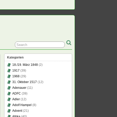
Kategorien
18./19. März 1848
(2)
1917
(39)
1968
(29)
31. Oktober 1517
(12)
Adenauer
(11)
ADFC
(39)
Adler
(12)
Adolf Hampel
(8)
Advent
(21)
Afrika
(40)