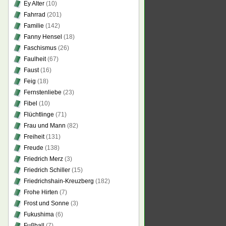
Ey Alter
(10)
Fahrrad
(201)
Familie
(142)
Fanny Hensel
(18)
Faschismus
(26)
Faulheit
(67)
Faust
(16)
Feig
(18)
Fernstenliebe
(23)
Fibel
(10)
Flüchtlinge
(71)
Frau und Mann
(82)
Freiheit
(131)
Freude
(138)
Friedrich Merz
(3)
Friedrich Schiller
(15)
Friedrichshain-Kreuzberg
(182)
Frohe Hirten
(7)
Frost und Sonne
(3)
Fukushima
(6)
Fußball
(7)