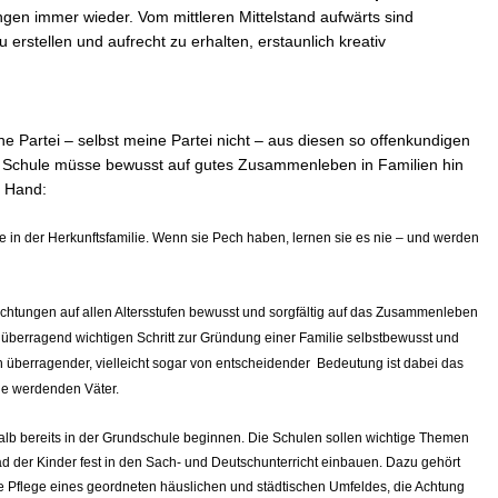
ngen immer wieder. Vom mittleren Mittelstand aufwärts sind
 erstellen und aufrecht zu erhalten, erstaunlich kreativ
ne Partei – selbst meine Partei nicht – aus diesen so offenkundigen
ie Schule müsse bewusst auf gutes Zusammenleben in Familien hin
r Hand:
e in der Herkunftsfamilie. Wenn sie Pech haben, lernen sie es nie – und werden
ichtungen auf allen Altersstufen bewusst und sorgfältig auf das Zusammenleben
n überragend wichtigen Schritt zur Gründung einer Familie selbstbewusst und
on überragender, vielleicht sogar von entscheidender Bedeutung ist dabei das
ie werdenden Väter.
lb bereits in der Grundschule beginnen. Die Schulen sollen wichtige Themen
 der Kinder fest in den Sach- und Deutschunterricht einbauen. Dazu gehört
e Pflege eines geordneten häuslichen und städtischen Umfeldes, die Achtung