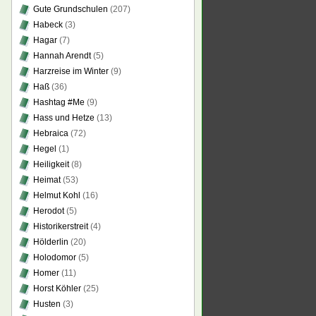
Gute Grundschulen
(207)
Habeck
(3)
Hagar
(7)
Hannah Arendt
(5)
Harzreise im Winter
(9)
Haß
(36)
Hashtag #Me
(9)
Hass und Hetze
(13)
Hebraica
(72)
Hegel
(1)
Heiligkeit
(8)
Heimat
(53)
Helmut Kohl
(16)
Herodot
(5)
Historikerstreit
(4)
Hölderlin
(20)
Holodomor
(5)
Homer
(11)
Horst Köhler
(25)
Husten
(3)