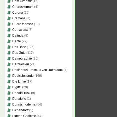
Cem Özdemir
(15)
Cheruskerpark
(4)
Corona
(25)
Cremona
(3)
Cuore tedesco
(10)
Currywurst
(7)
Dalinda
(9)
Dante
(27)
Das Böse
(126)
Das Gute
(117)
Demographie
(25)
Der Westen
(24)
Desiderius Erasmus von Rotterdam
(7)
Deutschstunde
(169)
Die Linke
(17)
Digital
(29)
Donald Tusk
(9)
Donatello
(1)
Donna moderna
(54)
Eichendorff
(5)
Eigene Gedichte
(47)