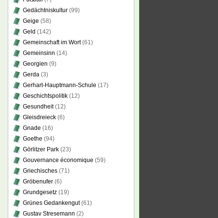
Gedächtniskultur
(99)
Geige
(58)
Geld
(142)
Gemeinschaft im Wort
(61)
Gemeinsinn
(14)
Georgien
(9)
Gerda
(3)
Gerhart-Hauptmann-Schule
(17)
Geschichtspolitik
(12)
Gesundheit
(12)
Gleisdreieck
(6)
Gnade
(16)
Goethe
(94)
Görlitzer Park
(23)
Gouvernance économique
(59)
Griechisches
(71)
Gröbenufer
(6)
Grundgesetz
(19)
Grünes Gedankengut
(61)
Gustav Stresemann
(2)