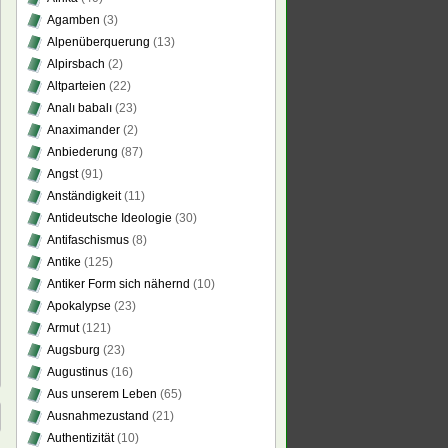
Agamben
(3)
Alpenüberquerung
(13)
Alpirsbach
(2)
Altparteien
(22)
Analı babalı
(23)
Anaximander
(2)
Anbiederung
(87)
Angst
(91)
Anständigkeit
(11)
Antideutsche Ideologie
(30)
Antifaschismus
(8)
Antike
(125)
Antiker Form sich nähernd
(10)
Apokalypse
(23)
Armut
(121)
Augsburg
(23)
Augustinus
(16)
Aus unserem Leben
(65)
Ausnahmezustand
(21)
Authentizität
(10)