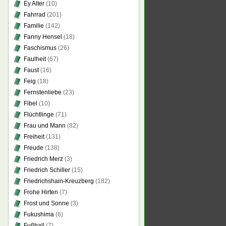
Ey Alter
(10)
Fahrrad
(201)
Familie
(142)
Fanny Hensel
(18)
Faschismus
(26)
Faulheit
(67)
Faust
(16)
Feig
(18)
Fernstenliebe
(23)
Fibel
(10)
Flüchtlinge
(71)
Frau und Mann
(82)
Freiheit
(131)
Freude
(138)
Friedrich Merz
(3)
Friedrich Schiller
(15)
Friedrichshain-Kreuzberg
(182)
Frohe Hirten
(7)
Frost und Sonne
(3)
Fukushima
(6)
Fußball
(7)