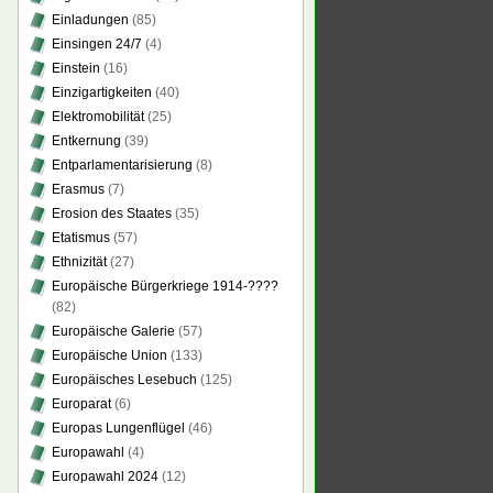
Einladungen
(85)
Einsingen 24/7
(4)
Einstein
(16)
Einzigartigkeiten
(40)
Elektromobilität
(25)
Entkernung
(39)
Entparlamentarisierung
(8)
Erasmus
(7)
Erosion des Staates
(35)
Etatismus
(57)
Ethnizität
(27)
Europäische Bürgerkriege 1914-????
(82)
Europäische Galerie
(57)
Europäische Union
(133)
Europäisches Lesebuch
(125)
Europarat
(6)
Europas Lungenflügel
(46)
Europawahl
(4)
Europawahl 2024
(12)