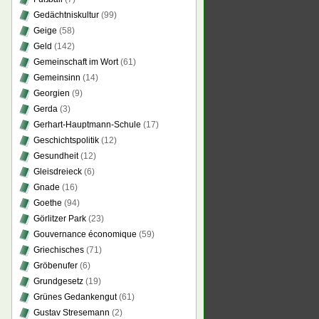
Gedächtniskultur
(99)
Geige
(58)
Geld
(142)
Gemeinschaft im Wort
(61)
Gemeinsinn
(14)
Georgien
(9)
Gerda
(3)
Gerhart-Hauptmann-Schule
(17)
Geschichtspolitik
(12)
Gesundheit
(12)
Gleisdreieck
(6)
Gnade
(16)
Goethe
(94)
Görlitzer Park
(23)
Gouvernance économique
(59)
Griechisches
(71)
Gröbenufer
(6)
Grundgesetz
(19)
Grünes Gedankengut
(61)
Gustav Stresemann
(2)