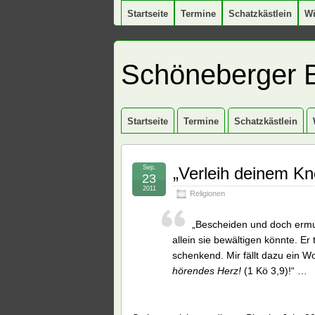
Startseite
Termine
Schatzkästlein
W
Schöneberger 
Startseite
Termine
Schatzkästlein
Sep.
„Verleih deinem Kn
23
2011
Religionen
„Bescheiden und doch ermuti
allein sie bewältigen könnte. Er
schenkend. Mir fällt dazu ein W
hörendes Herz!
(1 Kö 3,9)!“ …