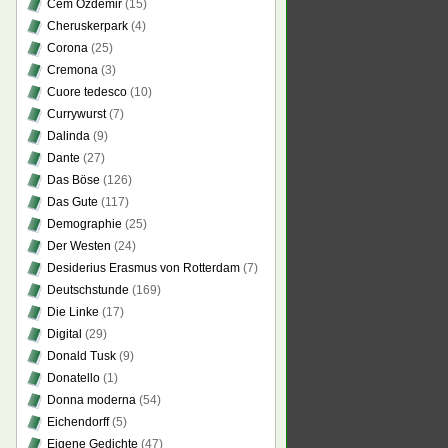
Cem Özdemir
(15)
Cheruskerpark
(4)
Corona
(25)
Cremona
(3)
Cuore tedesco
(10)
Currywurst
(7)
Dalinda
(9)
Dante
(27)
Das Böse
(126)
Das Gute
(117)
Demographie
(25)
Der Westen
(24)
Desiderius Erasmus von Rotterdam
(7)
Deutschstunde
(169)
Die Linke
(17)
Digital
(29)
Donald Tusk
(9)
Donatello
(1)
Donna moderna
(54)
Eichendorff
(5)
Eigene Gedichte
(47)