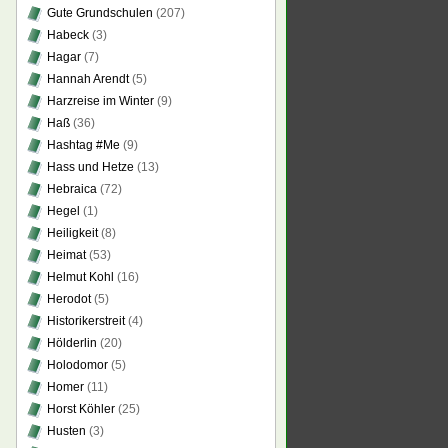
Gute Grundschulen
(207)
Habeck
(3)
Hagar
(7)
Hannah Arendt
(5)
Harzreise im Winter
(9)
Haß
(36)
Hashtag #Me
(9)
Hass und Hetze
(13)
Hebraica
(72)
Hegel
(1)
Heiligkeit
(8)
Heimat
(53)
Helmut Kohl
(16)
Herodot
(5)
Historikerstreit
(4)
Hölderlin
(20)
Holodomor
(5)
Homer
(11)
Horst Köhler
(25)
Husten
(3)