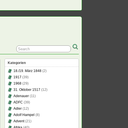
Kategorien
18./19. März 1848
(2)
1917
(39)
1968
(29)
31. Oktober 1517
(12)
Adenauer
(11)
ADFC
(39)
Adler
(12)
Adolf Hampel
(8)
Advent
(21)
Afrika
(40)