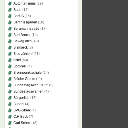
Autoritarismus
(19)
Bach
(15)
Barfuß
(15)
Berchtesgaden
(18)
Bergmannstraße
(17)
Bert Brecht
(14)
Beweg dich
(40)
Bismarck
(8)
Bitte zählen!
(51)
bitte!
(60)
Botticelli
(4)
Brennpunktschule
(14)
Brüder Grimm
(11)
Bundestagswahl 2025
(5)
Bundestagswahlen
(47)
Bürgerlich
(17)
Busoni
(4)
BVG-Streik
(4)
C.H.Beck
(7)
Carl Schmitt
(8)