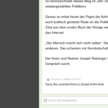
So kennzeichnete dieses Blog im Jahr 2
wiedergewählten Politikers.
Genau so erbat heute der Papst die Aufm
auch politisch gewitzte Rede an die Poli
Zitat aus dem ersten Buch der Könige wi
das Internet.
„Der Mensch macht sich nicht selbst.“ D
anderen. Das scheinen mir Kernbotschaft
Der Autor und Redner Joseph Ratzinger bl
Gespräch sucht.
Posted by
admin
at 00:07
Sorry, the comment form is closed at this time.
Zonen der Religionen