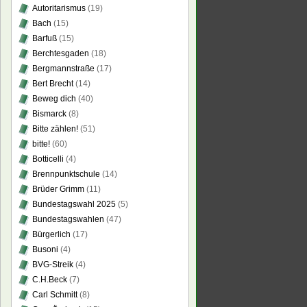
Autoritarismus
(19)
Bach
(15)
Barfuß
(15)
Berchtesgaden
(18)
Bergmannstraße
(17)
Bert Brecht
(14)
Beweg dich
(40)
Bismarck
(8)
Bitte zählen!
(51)
bitte!
(60)
Botticelli
(4)
Brennpunktschule
(14)
Brüder Grimm
(11)
Bundestagswahl 2025
(5)
Bundestagswahlen
(47)
Bürgerlich
(17)
Busoni
(4)
BVG-Streik
(4)
C.H.Beck
(7)
Carl Schmitt
(8)