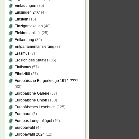
Einladungen
(85)
Einsingen 24/7
(4)
Einstein
(16)
Einzigartigkeiten
(40)
Elektromobilität
(25)
Entkernung
(39)
Entparlamentarisierung
(8)
Erasmus
(7)
Erosion des Staates
(35)
Etatismus
(57)
Ethnizität
(27)
Europäische Bürgerkriege 1914-????
(82)
Europäische Galerie
(57)
Europäische Union
(133)
Europäisches Lesebuch
(125)
Europarat
(6)
Europas Lungenflügel
(46)
Europawahl
(4)
Europawahl 2024
(12)