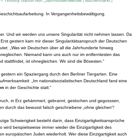
“ – Timothy Garton Ash „Jahrhundertwende | Büchermarkt |
Geschichtsaufarbeitung. In Vergangenheitsbewältigung.
ter. Und wir werden uns unsere Singularität nicht nehmen lassen. Da
. Erst gestern kam mir dieser Singularitätsanspruch der Deutschen
utet: „Was wir Deutschen über all die Jahrhunderte hinweg
hnegleichen. Niemand kann uns auch nur im entferntesten das
 stattfindet, ist ohnegleichen. Wir sind die Bösesten.“
 gestern ein Spaziergang durch den Berliner Tiergarten. Eine
ufmerksamkeit: „Im nationalsozialistischen Deutschland fand eine
hen
in der Geschichte statt.“
spruch, in Erz gehämmert, gebrannt, gestochen und gegosssen,
en durch das bewusst falsch geschriebene „ohne gleichen“!
einzige Schwierigkeit besteht darin, dass Einzigartigkeitsansprüche
wird beispielsweise immer wieder die Einzigartigkeit des
n europäischen Juden wiederholt. Wer diese Einzigartigkeit auch