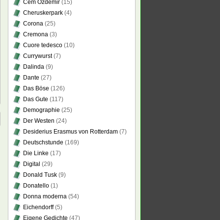
Cem Özdemir
(15)
Cheruskerpark
(4)
Corona
(25)
Cremona
(3)
Cuore tedesco
(10)
Currywurst
(7)
Dalinda
(9)
Dante
(27)
Das Böse
(126)
Das Gute
(117)
Demographie
(25)
Der Westen
(24)
Desiderius Erasmus von Rotterdam
(7)
Deutschstunde
(169)
Die Linke
(17)
Digital
(29)
Donald Tusk
(9)
Donatello
(1)
Donna moderna
(54)
Eichendorff
(5)
Eigene Gedichte
(47)