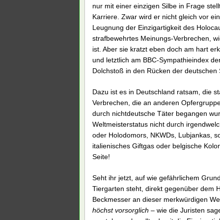
nur mit einer einzigen Silbe in Frage stell
Karriere. Zwar wird er nicht gleich vor e
Leugnung der Einzigartigkeit des Holocau
strafbewehrtes Meinungs-Verbrechen, wie
ist. Aber sie kratzt eben doch am hart 
und letztlich am BBC-Sympathieindex der 
Dolchstoß in den Rücken der deutschen
Dazu ist es in Deutschland ratsam, die 
Verbrechen, die an anderen Opfergruppe
durch nichtdeutsche Täter begangen wur
Weltmeisterstatus nicht durch irgendwel
oder Holodomors, NKWDs, Lubjankas, sowj
italienisches Giftgas oder belgische Kolo
Seite!
Seht ihr jetzt, auf wie gefährlichem Gru
Tiergarten steht, direkt gegenüber dem 
Beckmesser an dieser merkwürdigen We
höchst vorsorglich
– wie die Juristen sag