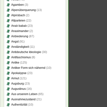
Agamben
(3)
Alpenüberquerung
(13)
Alpirsbach
(2)
Altparteien
(22)
Analı babalı
(23)
Anaximander
(2)
Anbiederung
(87)
Angst
(91)
Anständigkeit
(11)
Antideutsche Ideologie
(30)
Antifaschismus
(8)
Antike
(125)
Antiker Form sich nähernd
(10)
Apokalypse
(23)
Armut
(121)
Augsburg
(23)
Augustinus
(16)
Aus unserem Leben
(65)
Ausnahmezustand
(21)
Authentizität
(10)