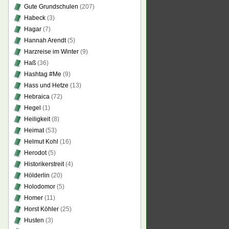
Gute Grundschulen
(207)
Habeck
(3)
Hagar
(7)
Hannah Arendt
(5)
Harzreise im Winter
(9)
Haß
(36)
Hashtag #Me
(9)
Hass und Hetze
(13)
Hebraica
(72)
Hegel
(1)
Heiligkeit
(8)
Heimat
(53)
Helmut Kohl
(16)
Herodot
(5)
Historikerstreit
(4)
Hölderlin
(20)
Holodomor
(5)
Homer
(11)
Horst Köhler
(25)
Husten
(3)