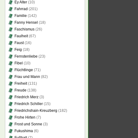
Ey Alter
(10)
Fahrrad
(201)
Familie
(142)
Fanny Hensel
(18)
Faschismus
(26)
Faulheit
(67)
Faust
(16)
Feig
(18)
Fernstenliebe
(23)
Fibel
(10)
Flüchtlinge
(71)
Frau und Mann
(82)
Freiheit
(131)
Freude
(138)
Friedrich Merz
(3)
Friedrich Schiller
(15)
Friedrichshain-Kreuzberg
(182)
Frohe Hirten
(7)
Frost und Sonne
(3)
Fukushima
(6)
Fußball
(7)