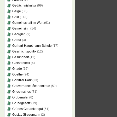
Gedächtniskultur
(99)
Geige
(58)
Geld
(142)
Gemeinschaft im Wort
(61)
Gemeinsinn
(14)
Georgien
(9)
Gerda
(3)
Gerhart-Hauptmann-Schule
(17)
Geschichtspolitik
(12)
Gesundheit
(12)
Gleisdreieck
(6)
Gnade
(16)
Goethe
(94)
Görlitzer Park
(23)
Gouvernance économique
(59)
Griechisches
(71)
Gröbenufer
(6)
Grundgesetz
(19)
Grünes Gedankengut
(61)
Gustav Stresemann
(2)