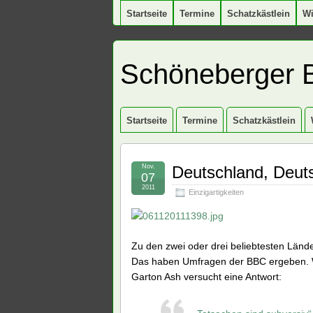
Startseite
Termine
Schatzkästlein
W
Schöneberger 
Startseite
Termine
Schatzkästlein
Nov.
Deutschland, Deut
07
2011
Einzigartigkeiten
Zu den zwei oder drei beliebtesten Lände
Das haben Umfragen der BBC ergeben. W
Garton Ash versucht eine Antwort: