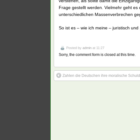
verstehen, als sollte damit die Einzigar
Frage gestellt werden. Vielmehr geht es 
unterschiedlichen Massenverbrechen geg
So ist es – wie ich meine – juristisch un
Posted by
admin
at 11:27
Sorry, the comment form is closed at this time.
Zahlen die Deutschen ihre moralische Schul