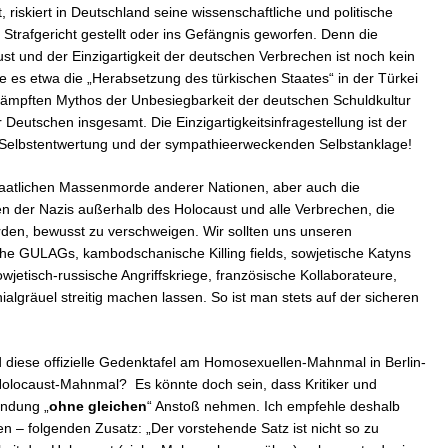
t, riskiert in Deutschland seine wissenschaftliche und politische
in Strafgericht gestellt oder ins Gefängnis geworfen. Denn die
st und der Einzigartigkeit der deutschen Verbrechen ist noch kein
 es etwa die „Herabsetzung des türkischen Staates“ in der Türkei
erkämpften Mythos der Unbesiegbarkeit der deutschen Schuldkultur
Deutschen insgesamt. Die Einzigartigkeitsinfragestellung ist der
 Selbstentwertung und der sympathieerweckenden Selbstanklage!
staatlichen Massenmorde anderer Nationen, aber auch die
n der Nazis außerhalb des Holocaust und alle Verbrechen, die
den, bewusst zu verschweigen. Wir sollten uns unseren
che GULAGs, kambodschanische Killing fields, sowjetische Katyns
etisch-russische Angriffskriege, französische Kollaborateure,
nialgräuel streitig machen lassen. So ist man stets auf der sicheren
nd diese offizielle Gedenktafel am Homosexuellen-Mahnmal in Berlin-
Holocaust-Mahnmal? Es könnte doch sein, dass Kritiker und
ndung „
ohne gleichen
“ Anstoß nehmen. Ich empfehle deshalb
en – folgenden Zusatz: „Der vorstehende Satz ist nicht so zu