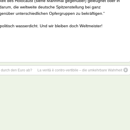
tigkeit des Holocaust (siehe Mahnmal gegenüber) geleugnet oder in
darum, die weltweite deutsche Spitzenstellung bei ganz
enüber unterschiedlichen Opfergruppen zu bekräftigen.“
d politisch wasserdicht. Und wir bleiben doch Weltmeister!
d durch den Euro ab?
La verità è contro-vertibile – die umkehrbare Wahrheit