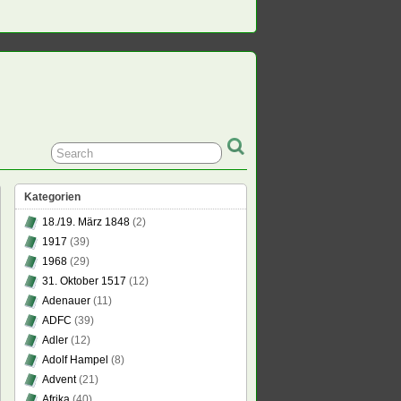
Kategorien
18./19. März 1848
(2)
1917
(39)
1968
(29)
31. Oktober 1517
(12)
Adenauer
(11)
ADFC
(39)
Adler
(12)
Adolf Hampel
(8)
Advent
(21)
Afrika
(40)