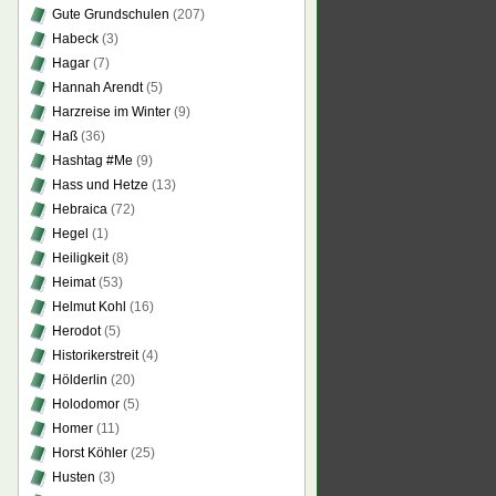
Gute Grundschulen
(207)
Habeck
(3)
Hagar
(7)
Hannah Arendt
(5)
Harzreise im Winter
(9)
Haß
(36)
Hashtag #Me
(9)
Hass und Hetze
(13)
Hebraica
(72)
Hegel
(1)
Heiligkeit
(8)
Heimat
(53)
Helmut Kohl
(16)
Herodot
(5)
Historikerstreit
(4)
Hölderlin
(20)
Holodomor
(5)
Homer
(11)
Horst Köhler
(25)
Husten
(3)