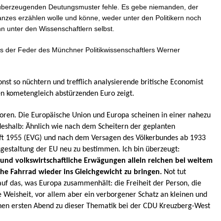
 überzeugenden Deutungsmuster fehle. Es gebe niemanden, der
nzes erzählen wolle und könne, weder unter den Politikern noch
nn unter den Wissenschaftlern selbst.
us der Feder des Münchner Politikwissenschaftlers Werner
sonst so nüchtern und trefflich analysierende britische Economist
nen kometengleich abstürzenden Euro zeigt.
loren. Die Europäische Union und Europa scheinen in einer nahezu
 deshalb: Ähnlich wie nach dem Scheitern der geplanten
ft 1955 (EVG) und nach dem Versagen des Völkerbundes ab 1933
sgestaltung der EU neu zu bestimmen. Ich bin überzeugt:
 und volkswirtschaftliche Erwägungen allein reichen bei weitem
he Fahrrad wieder ins Gleichgewicht zu bringen.
Not tut
uf das, was Europa zusammenhält: die Freiheit der Person, die
e Weisheit, vor allem aber ein verborgener Schatz an kleinen und
inen ersten Abend zu dieser Thematik bei der CDU Kreuzberg-West