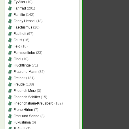
Ey Alter
(10)
Fahrrad
(201)
Familie
(142)
Fanny Hensel
(18)
Faschismus
(26)
Faulheit
(67)
Faust
(16)
Feig
(18)
Fernstenliebe
(23)
Fibel
(10)
Flüchtlinge
(71)
Frau und Mann
(82)
Freiheit
(131)
Freude
(138)
Friedrich Merz
(3)
Friedrich Schiller
(15)
Friedrichshain-Kreuzberg
(182)
Frohe Hirten
(7)
Frost und Sonne
(3)
Fukushima
(6)
Fußball
(7)