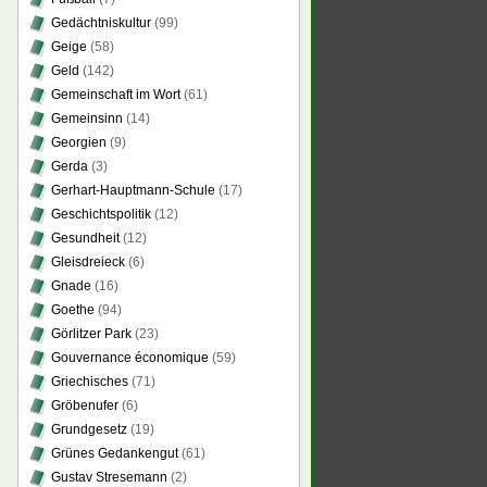
Gedächtniskultur
(99)
Geige
(58)
Geld
(142)
Gemeinschaft im Wort
(61)
Gemeinsinn
(14)
Georgien
(9)
Gerda
(3)
Gerhart-Hauptmann-Schule
(17)
Geschichtspolitik
(12)
Gesundheit
(12)
Gleisdreieck
(6)
Gnade
(16)
Goethe
(94)
Görlitzer Park
(23)
Gouvernance économique
(59)
Griechisches
(71)
Gröbenufer
(6)
Grundgesetz
(19)
Grünes Gedankengut
(61)
Gustav Stresemann
(2)