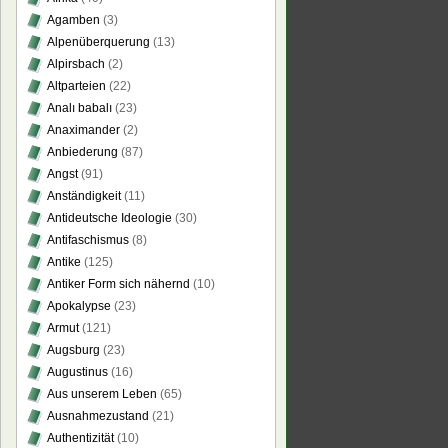
Agamben
(3)
Alpenüberquerung
(13)
Alpirsbach
(2)
Altparteien
(22)
Analı babalı
(23)
Anaximander
(2)
Anbiederung
(87)
Angst
(91)
Anständigkeit
(11)
Antideutsche Ideologie
(30)
Antifaschismus
(8)
Antike
(125)
Antiker Form sich nähernd
(10)
Apokalypse
(23)
Armut
(121)
Augsburg
(23)
Augustinus
(16)
Aus unserem Leben
(65)
Ausnahmezustand
(21)
Authentizität
(10)