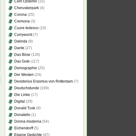
Cem Özdemir
(15)
Cheruskerpark
(4)
Corona
(25)
Cremona
(3)
Cuore tedesco
(10)
Currywurst
(7)
Dalinda
(9)
Dante
(27)
Das Böse
(126)
Das Gute
(117)
Demographie
(25)
Der Westen
(24)
Desiderius Erasmus von Rotterdam
(7)
Deutschstunde
(169)
Die Linke
(17)
Digital
(29)
Donald Tusk
(9)
Donatello
(1)
Donna moderna
(54)
Eichendorff
(5)
Eigene Gedichte
(47)