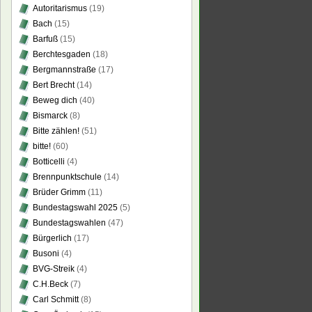
Autoritarismus
(19)
Bach
(15)
Barfuß
(15)
Berchtesgaden
(18)
Bergmannstraße
(17)
Bert Brecht
(14)
Beweg dich
(40)
Bismarck
(8)
Bitte zählen!
(51)
bitte!
(60)
Botticelli
(4)
Brennpunktschule
(14)
Brüder Grimm
(11)
Bundestagswahl 2025
(5)
Bundestagswahlen
(47)
Bürgerlich
(17)
Busoni
(4)
BVG-Streik
(4)
C.H.Beck
(7)
Carl Schmitt
(8)