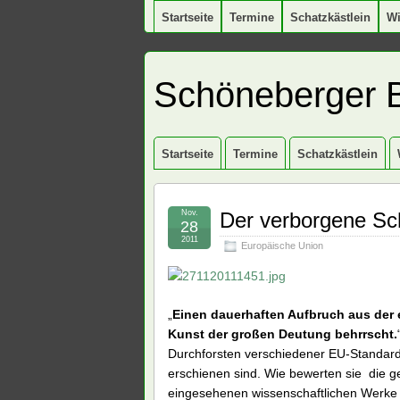
Startseite
Termine
Schatzkästlein
W
Schöneberger 
Startseite
Termine
Schatzkästlein
Nov.
Der verborgene Sch
28
2011
Europäische Union
„
Einen dauerhaften Aufbruch aus der e
Kunst der großen Deutung behrrscht.
Durchforsten verschiedener EU-Standardw
erschienen sind. Wie bewerten sie die g
eingesehenen wissenschaftlichen Werke