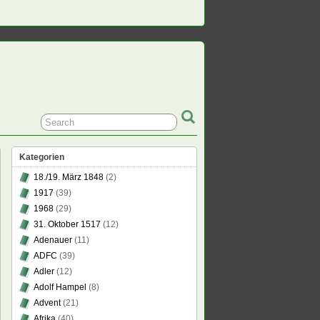
Kategorien
18./19. März 1848
(2)
1917
(39)
1968
(29)
31. Oktober 1517
(12)
Adenauer
(11)
ADFC
(39)
Adler
(12)
Adolf Hampel
(8)
Advent
(21)
Afrika
(40)