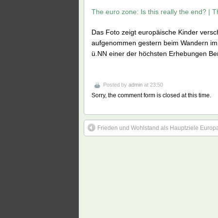
The euro zone: Is this really the end? |
Das Foto zeigt europäische Kinder vers
aufgenommen gestern beim Wandern im Te
ü.NN einer der höchsten Erhebungen Ber
Posted by
admin
at 23:50
Sorry, the comment form is closed at this time.
Frieden und Wohlstand als Hauptziele Europ