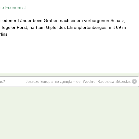
 The Economist
chiedener Länder beim Graben nach einem verborgenen Schatz,
geler Forst, hart am Gipfel des Ehrenpfortenberges, mit 69 m
lins
as?
Jeszcze Europa nie zginęła – der Weckruf Radosław Sikorskis