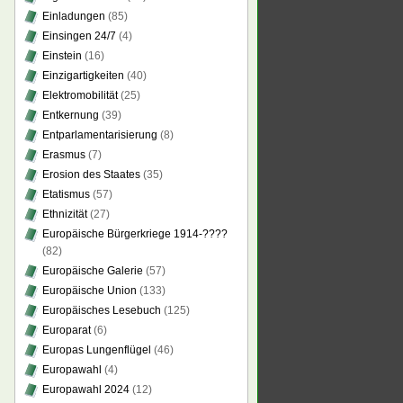
Einladungen
(85)
Einsingen 24/7
(4)
Einstein
(16)
Einzigartigkeiten
(40)
Elektromobilität
(25)
Entkernung
(39)
Entparlamentarisierung
(8)
Erasmus
(7)
Erosion des Staates
(35)
Etatismus
(57)
Ethnizität
(27)
Europäische Bürgerkriege 1914-????
(82)
Europäische Galerie
(57)
Europäische Union
(133)
Europäisches Lesebuch
(125)
Europarat
(6)
Europas Lungenflügel
(46)
Europawahl
(4)
Europawahl 2024
(12)