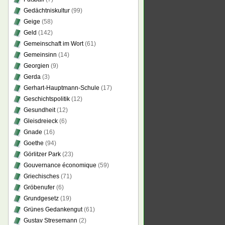
Gedächtniskultur
(99)
Geige
(58)
Geld
(142)
Gemeinschaft im Wort
(61)
Gemeinsinn
(14)
Georgien
(9)
Gerda
(3)
Gerhart-Hauptmann-Schule
(17)
Geschichtspolitik
(12)
Gesundheit
(12)
Gleisdreieck
(6)
Gnade
(16)
Goethe
(94)
Görlitzer Park
(23)
Gouvernance économique
(59)
Griechisches
(71)
Gröbenufer
(6)
Grundgesetz
(19)
Grünes Gedankengut
(61)
Gustav Stresemann
(2)