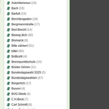
Autoritarismus
(19)
Bach
(15)
Barfuß
(15)
Berchtesgaden
(18)
Bergmannstraße
(17)
Bert Brecht
(14)
Beweg dich
(40)
Bismarck
(8)
Bitte zählen!
(51)
bitte!
(60)
Botticelli
(4)
Brennpunktschule
(14)
Brüder Grimm
(11)
Bundestagswahl 2025
(5)
Bundestagswahlen
(47)
Bürgerlich
(17)
Busoni
(4)
BVG-Streik
(4)
C.H.Beck
(7)
Carl Schmitt
(8)