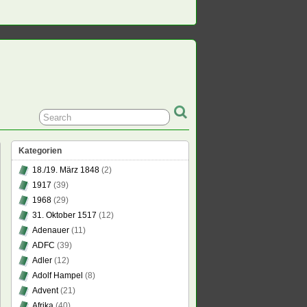
Kategorien
18./19. März 1848
(2)
1917
(39)
1968
(29)
31. Oktober 1517
(12)
Adenauer
(11)
ADFC
(39)
Adler
(12)
Adolf Hampel
(8)
Advent
(21)
Afrika
(40)