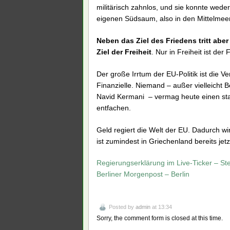
militärisch zahnlos, und sie konnte wede
eigenen Südsaum, also in den Mittelmee
Neben das Ziel des Friedens tritt abe
Ziel der Freiheit
. Nur in Freiheit ist der
Der große Irrtum der EU-Politik ist die 
Finanzielle. Niemand – außer vielleich
Navid Kermani – vermag heute einen sta
entfachen.
Geld regiert die Welt der EU. Dadurch wi
ist zumindest in Griechenland bereits jetz
Regierungserklärung im Live-Ticker – Ste
Berliner Morgenpost – Berlin
Posted by
admin
at 13:34
Sorry, the comment form is closed at this time.