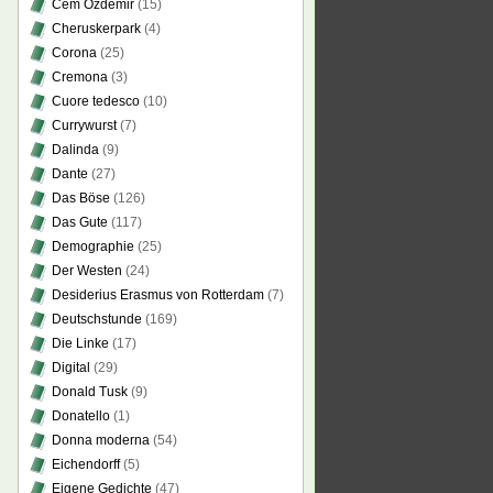
Cem Özdemir
(15)
Cheruskerpark
(4)
Corona
(25)
Cremona
(3)
Cuore tedesco
(10)
Currywurst
(7)
Dalinda
(9)
Dante
(27)
Das Böse
(126)
Das Gute
(117)
Demographie
(25)
Der Westen
(24)
Desiderius Erasmus von Rotterdam
(7)
Deutschstunde
(169)
Die Linke
(17)
Digital
(29)
Donald Tusk
(9)
Donatello
(1)
Donna moderna
(54)
Eichendorff
(5)
Eigene Gedichte
(47)