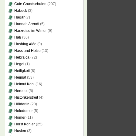
Gute Grundschulen
(207)
Habeck
(3)
Hagar
(7)
Hannah Arendt
(5)
Harzreise im Winter
(9)
Haß
(36)
Hashtag #Me
(9)
Hass und Hetze
(13)
Hebraica
(72)
Hegel
(1)
Heiligkeit
(8)
Heimat
(53)
Helmut Kohl
(16)
Herodot
(5)
Historikerstreit
(4)
Hölderlin
(20)
Holodomor
(5)
Homer
(11)
Horst Köhler
(25)
Husten
(3)