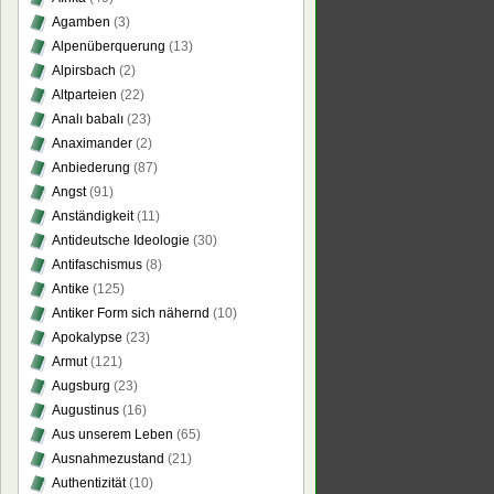
Agamben
(3)
Alpenüberquerung
(13)
Alpirsbach
(2)
Altparteien
(22)
Analı babalı
(23)
Anaximander
(2)
Anbiederung
(87)
Angst
(91)
Anständigkeit
(11)
Antideutsche Ideologie
(30)
Antifaschismus
(8)
Antike
(125)
Antiker Form sich nähernd
(10)
Apokalypse
(23)
Armut
(121)
Augsburg
(23)
Augustinus
(16)
Aus unserem Leben
(65)
Ausnahmezustand
(21)
Authentizität
(10)