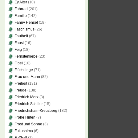
Ey Alter
(10)
Fahrrad
(201)
Familie
(142)
Fanny Hensel
(18)
Faschismus
(26)
Faulheit
(67)
Faust
(16)
Feig
(18)
Fernstenliebe
(23)
Fibel
(10)
Flüchtlinge
(71)
Frau und Mann
(82)
Freiheit
(131)
Freude
(138)
Friedrich Merz
(3)
Friedrich Schiller
(15)
Friedrichshain-Kreuzberg
(182)
Frohe Hirten
(7)
Frost und Sonne
(3)
Fukushima
(6)
Fußball
(7)