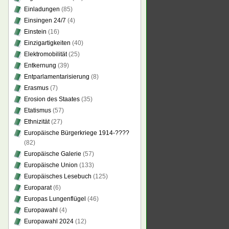
Einladungen
(85)
Einsingen 24/7
(4)
Einstein
(16)
Einzigartigkeiten
(40)
Elektromobilität
(25)
Entkernung
(39)
Entparlamentarisierung
(8)
Erasmus
(7)
Erosion des Staates
(35)
Etatismus
(57)
Ethnizität
(27)
Europäische Bürgerkriege 1914-????
(82)
Europäische Galerie
(57)
Europäische Union
(133)
Europäisches Lesebuch
(125)
Europarat
(6)
Europas Lungenflügel
(46)
Europawahl
(4)
Europawahl 2024
(12)