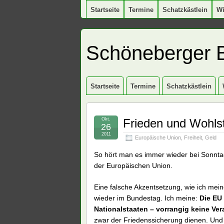
Startseite
Termine
Schatzkästlein
W
Schöneberger 
Startseite
Termine
Schatzkästlein
Okt.
Frieden und Wohls
26
2011
Europäische Union
,
Freiheit
,
Geld
So hört man es immer wieder bei Sonnta
der Europäischen Union.
Eine falsche Akzentsetzung, wie ich mein
wieder im Bundestag. Ich meine:
Die EU 
Nationalstaaten – vorrangig keine Ve
zwar der Friedenssicherung dienen. Und d