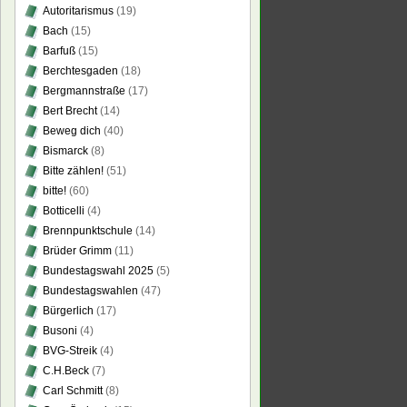
Autoritarismus
(19)
Bach
(15)
Barfuß
(15)
Berchtesgaden
(18)
Bergmannstraße
(17)
Bert Brecht
(14)
Beweg dich
(40)
Bismarck
(8)
Bitte zählen!
(51)
bitte!
(60)
Botticelli
(4)
Brennpunktschule
(14)
Brüder Grimm
(11)
Bundestagswahl 2025
(5)
Bundestagswahlen
(47)
Bürgerlich
(17)
Busoni
(4)
BVG-Streik
(4)
C.H.Beck
(7)
Carl Schmitt
(8)