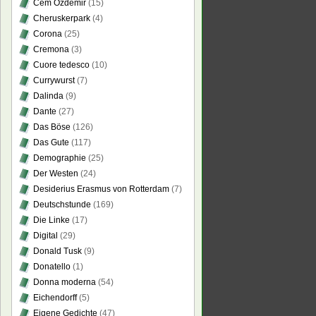
Cem Özdemir
(15)
Cheruskerpark
(4)
Corona
(25)
Cremona
(3)
Cuore tedesco
(10)
Currywurst
(7)
Dalinda
(9)
Dante
(27)
Das Böse
(126)
Das Gute
(117)
Demographie
(25)
Der Westen
(24)
Desiderius Erasmus von Rotterdam
(7)
Deutschstunde
(169)
Die Linke
(17)
Digital
(29)
Donald Tusk
(9)
Donatello
(1)
Donna moderna
(54)
Eichendorff
(5)
Eigene Gedichte
(47)