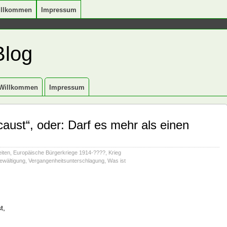
illkommen
Impressum
Blog
Willkommen
Impressum
caust“, oder: Darf es mehr als einen
eiten
,
Europäische Bürgerkriege 1914-????
,
Krieg
ewältigung
,
Vergangenheitsunterschlagung
,
Was ist
t,