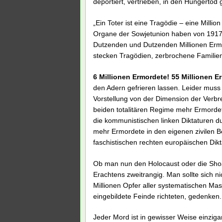
deportiert, vertrieben, in den Hungertod 
„Ein Toter ist eine Tragödie – eine Million
Organe der Sowjetunion haben von 1917
Dutzenden und Dutzenden Millionen Ermo
stecken Tragödien, zerbrochene Familien,
6 Millionen Ermordete! 55 Millionen E
den Adern gefrieren lassen. Leider mu
Vorstellung von der Dimension der Verbr
beiden totalitären Regime mehr Ermorde
die kommunistischen linken Diktaturen d
mehr Ermordete in den eigenen zivilen Be
faschistischen rechten europäischen Dikt
Ob man nun den Holocaust oder die Shoah
Erachtens zweitrangig. Man sollte sich ni
Millionen Opfer aller systematischen Ma
eingebildete Feinde richteten, gedenken.
Jeder Mord ist in gewisser Weise einziga