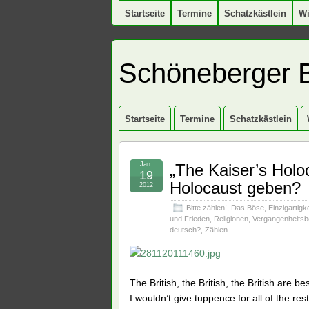
Startseite
Termine
Schatzkästlein
W
Schöneberger 
Startseite
Termine
Schatzkästlein
Jan.
„The Kaiser’s Holo
19
Holocaust geben?
2012
Bitte zählen!
,
Das Böse
,
Einzigartigk
und Frieden
,
Religionen
,
Vergangenheitsb
deutsch?
,
Zählen
The British, the British, the British are bes
I wouldn’t give tuppence for all of the rest