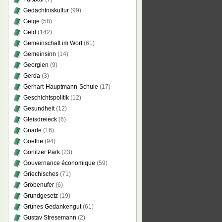
Gedächtniskultur
(99)
Geige
(58)
Geld
(142)
Gemeinschaft im Wort
(61)
Gemeinsinn
(14)
Georgien
(9)
Gerda
(3)
Gerhart-Hauptmann-Schule
(17)
Geschichtspolitik
(12)
Gesundheit
(12)
Gleisdreieck
(6)
Gnade
(16)
Goethe
(94)
Görlitzer Park
(23)
Gouvernance économique
(59)
Griechisches
(71)
Gröbenufer
(6)
Grundgesetz
(19)
Grünes Gedankengut
(61)
Gustav Stresemann
(2)