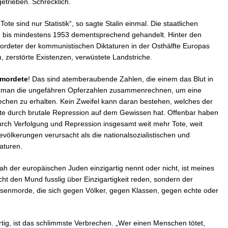
getrieben. Schrecklich.
 Tote sind nur Statistik“, so sagte Stalin einmal. Die staatlichen
 bis mindestens 1953 dementsprechend gehandelt. Hinter den
rdeter der kommunistischen Diktaturen in der Osthälfte Europas
 zerstörte Existenzen, verwüstete Landstriche.
rmordete
! Das sind atemberaubende Zahlen, die einem das Blut in
ss man die ungefähren Opferzahlen zusammenrechnen, um eine
echen zu erhalten. Kein Zweifel kann daran bestehen, welches der
te durch brutale Repression auf dem Gewissen hat. Offenbar haben
urch Verfolgung und Repression insgesamt weit mehr Tote, weit
völkerungen verursacht als die nationalsozialistischen und
aturen.
 der europäischen Juden einzigartig nennt oder nicht, ist meines
cht den Mund fusslig über Einzigartigkeit reden, sondern der
ssenmorde, die sich gegen Völker, gegen Klassen, gegen echte oder
rtig, ist das schlimmste Verbrechen. „Wer einen Menschen tötet,