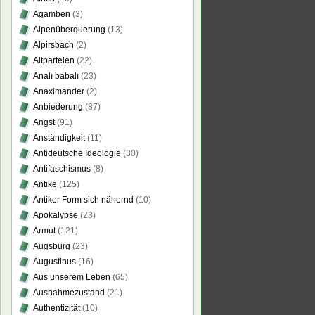
Agamben
(3)
Alpenüberquerung
(13)
Alpirsbach
(2)
Altparteien
(22)
Analı babalı
(23)
Anaximander
(2)
Anbiederung
(87)
Angst
(91)
Anständigkeit
(11)
Antideutsche Ideologie
(30)
Antifaschismus
(8)
Antike
(125)
Antiker Form sich nähernd
(10)
Apokalypse
(23)
Armut
(121)
Augsburg
(23)
Augustinus
(16)
Aus unserem Leben
(65)
Ausnahmezustand
(21)
Authentizität
(10)