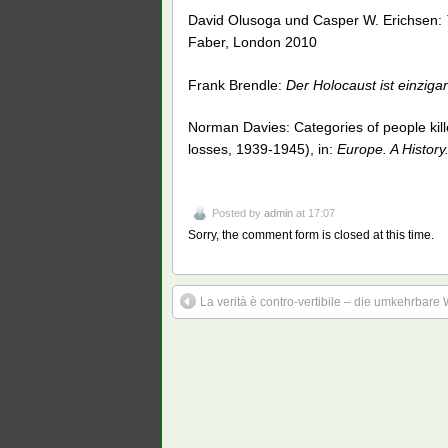
David Olusoga und Casper W. Erichsen:
Faber, London 2010
Frank Brendle:
Der Holocaust ist einzigar
Norman Davies: Categories of people kil
losses, 1939-1945), in:
Europe. A History
Posted by
admin
at 17:07
Sorry, the comment form is closed at this time.
La verità è contro-vertibile – die umkehrbare