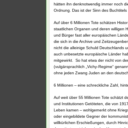
hätten ihn denknotwendig immer noch die
Ordnung. Das ist der Sinn des Buchtitels
Auf über 6 Millionen Tote schätzen Histor
staatlichen Organen und deren willigen 
und Bürger fast aller europäischen Lände
die sich in die Archive und Zeitzeugenbe
nicht die alleinige Schuld Deutschlands 
auch unbesetzte europäische Länder hab
mitgewirkt. So hat etwa der nicht von de
(vulgärsprachlich „Vichy-Regime“ genann
ohne jeden Zwang Juden an den deutsche
6 Millionen – eine schreckliche Zahl, hin
Auf weit über 55 Millionen Tote schätzt 
und Institutionen Getöteten, die von 19
Leben kamen – wohlgemerkt ohne Kriegsop
oder eingebildete Gegner der kommunisti
willkürlichen Erschießungen, durch Hinr