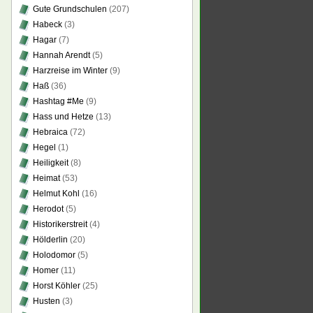
Gute Grundschulen
(207)
Habeck
(3)
Hagar
(7)
Hannah Arendt
(5)
Harzreise im Winter
(9)
Haß
(36)
Hashtag #Me
(9)
Hass und Hetze
(13)
Hebraica
(72)
Hegel
(1)
Heiligkeit
(8)
Heimat
(53)
Helmut Kohl
(16)
Herodot
(5)
Historikerstreit
(4)
Hölderlin
(20)
Holodomor
(5)
Homer
(11)
Horst Köhler
(25)
Husten
(3)