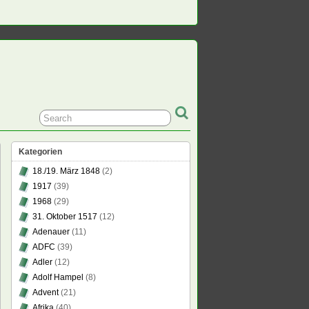
Kategorien
18./19. März 1848
(2)
1917
(39)
1968
(29)
31. Oktober 1517
(12)
Adenauer
(11)
ADFC
(39)
Adler
(12)
Adolf Hampel
(8)
Advent
(21)
Afrika
(40)