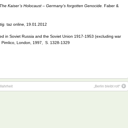
The Kaiser’s Holocaust – Germany’s forgotten Genocide.
Faber &
tig.
taz online, 19.01.2012
led in Soviet Russia and the Soviet Union 1917-1953 (excluding war
.
Pimlico, London, 1997, S. 1328-1329
 Wahrheit
„Berlin bleibt rot!“