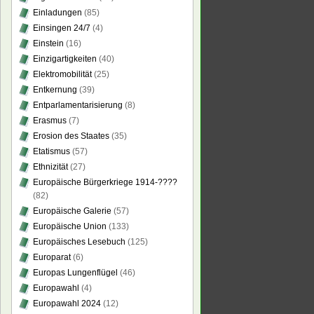
Einladungen
(85)
Einsingen 24/7
(4)
Einstein
(16)
Einzigartigkeiten
(40)
Elektromobilität
(25)
Entkernung
(39)
Entparlamentarisierung
(8)
Erasmus
(7)
Erosion des Staates
(35)
Etatismus
(57)
Ethnizität
(27)
Europäische Bürgerkriege 1914-????
(82)
Europäische Galerie
(57)
Europäische Union
(133)
Europäisches Lesebuch
(125)
Europarat
(6)
Europas Lungenflügel
(46)
Europawahl
(4)
Europawahl 2024
(12)