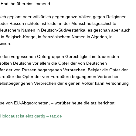
d Hadithe übereinstimmend.
h geplant oder willkürlich gegen ganze Völker, gegen Religionen
r Rassen richtete, ist leider in der Menschheitsgeschichte
deutschem Namen in Deutsch-Südwestafrika, es geschah aber auch
 in Belgisch-Kongo, in französischem Namen in Algerien, in
inien.
h den vergessenen Opfergruppen Gerechtigkeit im trauernden
ollten Deutsche vor allem die Opfer der von Deutschen
er der von Russen begangenen Verbrechen, Belgier die Opfer der
uropäer die Opfer der von Europäern begangenen Verbrechen
 selbstbegangenen Verbrechen der eigenen Völker kann Versöhnung
pe von EU-Abgeordneten, – worüber heute die taz berichtet:
olocaust ist einzigartig – taz.de