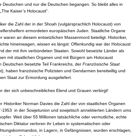
 Deutschen und nur die Deutschen begangen. So bleibt alles in
 „The Kaiser’s Holocaust“.
iker die Zahl der in der Shoah (vulgärsprachlich Holocaust) von
Helfershelfern ermordeten europäischen Juden. Staatliche Organe
r waren an diesem entsetzlichen Massenmord beteiligt. Historiker,
richte hineinwagen, wissen es längst: Offenkundig war der Holocaust
und der mit ihm verbündeten Staaten. Sowohl besetzte Länder als
en mit staatlichen Organen und mit Bürgern am Holocaust
n Deutschen besetzte Teil Frankreichs, der
Französische Staat
t), haben französische Polizisten und Gendarmen bereitwillig und
n Staat zur Ermordung ausgeliefert.
ter der sich unbeschreibliches Elend und Grauen verbirgt!
der Historiker Norman Davies die Zahl der von staatlichen Organen
17-1953 in der Sowjetunion und sowjetisch annektierten Ländern ums
fer. Weit über 55 Millionen tatsächliche oder vermutliche, echte
schen Diktatur verloren ihr Leben in systematischen oder
ichtungskommandos, in Lagern, in Gefängnissen, wurden erschlagen,