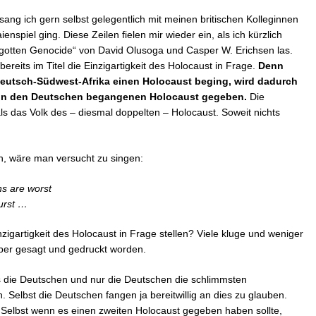
ang ich gern selbst gelegentlich mit meinen britischen Kolleginnen
enspiel ging. Diese Zeilen fielen mir wieder ein, als ich kürzlich
rgotten Genocide“ von David Olusoga und Casper W. Erichsen las.
bereits im Titel die Einzigartigkeit des Holocaust in Frage.
Denn
Deutsch-Südwest-Afrika einen Holocaust beging, wird dadurch
n von den Deutschen begangenen Holocaust gegeben.
Die
 das Volk des – diesmal doppelten – Holocaust. Soweit nichts
rn, wäre man versucht zu singen:
s are worst
burst …
nzigartigkeit des Holocaust in Frage stellen? Viele kluge und weniger
über gesagt und gedruckt worden.
ass die Deutschen und nur die Deutschen die schlimmsten
elbst die Deutschen fangen ja bereitwillig an dies zu glauben.
Selbst wenn es einen zweiten Holocaust gegeben haben sollte,