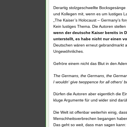
Derartig stolzgeschwellte Bocksgesänge s
und Kollegen mit, wenn es um lustiges Lai
„The Kaiser’s Holocaust – Germany’s fo
Kein lustiges Thema. Die Autoren stellen 
wenn der deutsche Kaiser bereits in 
unterstellt, es habe nicht nur eine
Deutschen wären erneut gebrandmarkt als
Ungewöhnliches.
Gefröre einem nicht das Blut in den Ade
The Germans, the Germans, the German
I wouldn‘ give twoppence for all others‘ 
Dürfen die Autoren aber eigentlich die Ei
kluge Argumente für und wider sind dar
Die Welt ist offenbar weiterhin einig, d
Menschheitsverbrechen begangen haben. S
Das geht so weit, dass man sagen kann: 