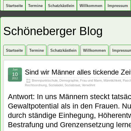
Startseite
Termine
Schatzkästlein
Willkommen
Impressum
Schöneberger Blog
Startseite
Termine
Schatzkästlein
Willkommen
Impressu
Juni
Sind wir Männer alles tickende Z
10
2012
Brennpunktschule
,
Demographie
,
Frau und Mann
,
Männlichkeit
,
Pasc
Rechtsordnung
,
Sozialadel
,
Sozialstaat
,
Verwöhnt
Antwort: In uns Männern steckt tatsä
Gewaltpotential als in den Frauen. Nu
durch ständige Einhegung, Höherentw
Bestrafung und Grenzensetzung lerne