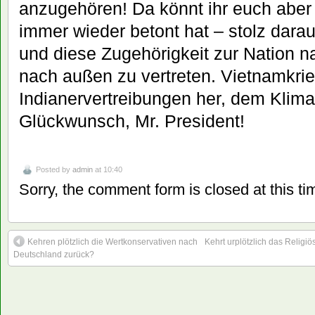
anzugehören! Da könnt ihr euch aber a
immer wieder betont hat – stolz darau
und diese Zugehörigkeit zur Nation 
nach außen zu vertreten. Vietnamkrie
Indianervertreibungen her, dem Klim
Glückwunsch, Mr. President!
Posted by
admin
at 10:40
Sorry, the comment form is closed at this ti
Kehren plötzlich die Wertkonservativen nach
Kehrt urplötzlich das Relig
Deutschland zurück?